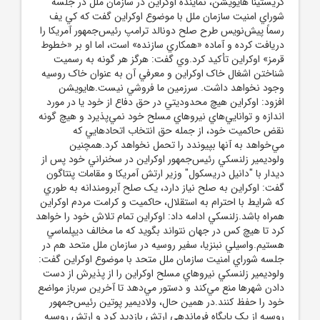
کريستينا هايويشن، نماينده اوکراين در سازمان ملل در جلسه
شوراي امنيت سازمان ملل با موضوع اوکراين گفت که کي يف
رسماً پيش‌نويس طرح صلح دونالد ترامپ رئيس‌جمهور آمريکا را
دريافت کرده و آماده «همکاري سازنده» است، اما او بر «خطوط
قرمز» اوکراين تأکيد کرد.وي گفت: هرگز هر گونه به رسميت
شناختن اشغال خاک اوکراين و معرفي آن به عنوان خاک روسيه
وجود نخواهد داشت. سرزمين ما فروشي نيست.هايويشن
افزود: اوکراين هيچ محدوديتي در حق دفاع از خود يا در مورد
اندازه و توانايي‌هاي نيرو‌هاي مسلح خود نمي‌پذيرد و هيچ گونه
نقض حاکميت خود، از جمله حق انتخاب اتحاد‌هايي که
مي‌خواهد به آنها بپيوندد را تحمل نخواهد کرد.همچنين
ولوديمير زلنسکي رئيس‌جمهور اوکراين در سخنراني خود پس از
ديدار با "دانيل دريسکول" وزير ارتش آمريکا و مقامات پنتاگون
گفت: اوکراين به صلح نياز دارد، يک صلح آبرومندانه به طوري
که شرايط با احترام به استقلال، حاکميت و کرامت مردم اوکراين
همراه باشد.زلنسکي ادامه داد: اوکراين تمام تلاش خود را خواهد
کرد تا هيچ کس در جهان نتواند بگويد که ما مخالف ديپلماسي
هستيم.واسيلي نبنزيا، سفير روسيه در سازمان ملل متحد هم در
جلسه شوراي امنيت سازمان ملل متحد با موضوع اوکراين گفت:
ولوديمير زلنسکي نيرو‌هاي مسلح اوکراين را از پذيرش از دست
دادن شهر‌ها منع مي‌کند و دستور مي‌دهد تا آخرين سرباز مواضع
خود را حفظ کنند.در همين حال، ولاديمير پوتين رئيس‌جمهور
روسيه از يک پايگاه فرماندهي ارتش بازديد کرد و ارتش روسيه