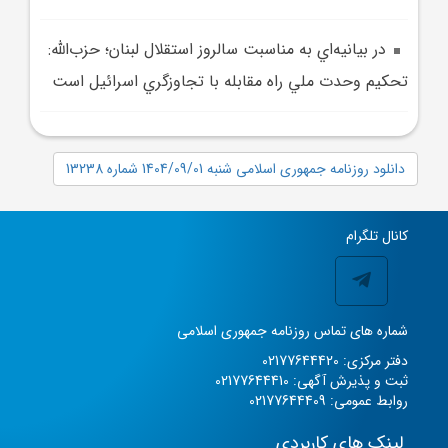
در بيانيه‌اي به مناسبت سالروز استقلال لبنان؛ حزب‌الله:
تحکيم وحدت ملي راه مقابله با تجاوزگري اسرائيل است
دانلود روزنامه جمهوری اسلامی شنبه 1404/09/01 شماره 13238
کانال تلگرام
شماره های تماس روزنامه جمهوری اسلامی
دفتر مرکزی: 02177644420
ثبت و پذیرش آگهی: 02177644410
روابط عمومی: 02177644409
لینک های کاربردی