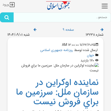
ورود
صفحه 9
شماره 13238
شنبه 1404/09/01
11/22/2025 12:00:00 AM
ارسال شده توسط
روزنامه جمهوری اسلامی
جهان
170 بازدید
نماينده اوکراين در
سازمان ملل: سرزمين ما
براي فروش نيست