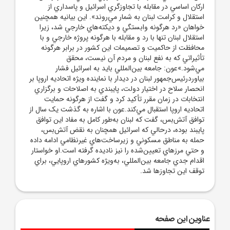
ارکان اساسي در مقابله با تجاوزگري اسرائيل و پاسداري از
استقلال و کرامت لبنان به شمار مي‌روند». اين بيانيه همچنين
خواهان «رد هرگونه وابستگي و ديکته‌هاي خارجي شد، زيرا
استقلال لبنان تنها با رد و مقابله با هرگونه پروژه خارجي و با
محافظت از حاکميت و تصميمات اين کشور در برابر هرگونه
تأثيراتي که به نفع لبنان و مردم آن نيست، محقق
مي‌شود.»عون: جامعه بين‌المللي بايد به اسرائيل فشار
بياوردرئيس‌جمهور لبنان در ديدار با نماينده ويژه اتحاديه اروپا بر
انحصار سلاح در اختيار دولت، پايبندي به اصلاحات و برگزاري
انتخابات در زمان مقرر تأکيد کرد و گفت از هرگونه حمايت
اتحاديه اروپا استقبال مي‌کند.عون با اشاره به گذشت يک سال از
توافق آتش‌بس، گفت که لبنان به‌طور کامل به مفاد اين توافق
پايبند بوده، درحالي که اسرائيل همچنان به نقض آتش‌بس،
حمله به مناطق مسکوني و زيرساخت‌هاي غيرنظامي ادامه داده
و حتي مرزهاي تعيين‌شده را نيز ناديده گرفته است.او خواستار
اقدام جدي جامعه بين‌المللي، به‌ويژه کشورهاي اروپايي، براي
توقف اين تجاوزها شد.
عناوین این صفحه