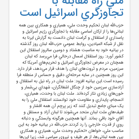
ملي راه مقابله با
تجاوزگري اسرائيل است
حزب‌الله لبنان تحکيم وحدت ملي، همياري و همکاري بين همه
لبناني‌ها را از ارکان اساسي مقابله با تجاوزگري رژيم اسرائيل و
پاسداري از استقلال و کرامت لبنان دانست.به گزارش ايرنا به
نقل از شبکه الميادين، روابط عمومي حزب‌الله لبنان روز گذشته
در بيانيه خود به مناسبت هشتاد و دومين سالروز استقلال اين
کشور آورد: روز استقلال امسال درحالي فرا مي‌رسد که لبنان
همچنان در معرض تجاوزگري اسرائيل و تحريم‌هاي آمريکا که
سرزمين، مردم و ثروت‌هاي لبنان را هدف قرار مي‌دهد، قرار دارد.
اين روز همچنين در سايه مرحله‌اي دقيق و حساس از منطقه فرا
رسيده است.اين بيانيه افزود: ملت لبنان در راه نيل به استقلال و
آزادسازي سرزمين خود از چنگال اشغالگران، شهداي بي‌شمار و
خون‌هاي زيادي نثار کرده‌اند. ملت لبنان با وحدت، همياري،
انسجام، پايداري و مقاومت خود توانستند استقلال ملي را به
يک مبناي جامع تبديل کنند که زير پرچم آن همه اقشار و
طيف‌هاي ملت لبنان متحد مي‌شوند تا لبنان آزاد و مستقل و
آقاي خود باقي بماند. آنها همچنين هرگونه وابستگي و دنباله
روي از قدرت خارجي را رد کردند.حزب‌الله در بيانيه خود به اين
مناسب ملي، خواهان «تحکيم وحدت ملي، همياري و همکاري
بين همه لبناني‌ها، از هر طيف و نيروي سياسي شد، زيرا اين‌ها