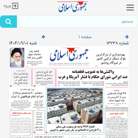
ورود
صفحه 1
شماره 13238
شنبه 1404/09/01