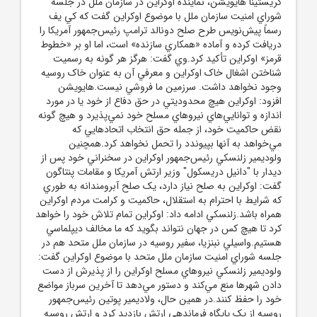
کريستينا هايويشن، نماينده اوکراين در سازمان ملل در جلسه
شوراي امنيت سازمان ملل با موضوع اوکراين گفت که کي يف
رسماً پيش‌نويس طرح صلح دونالد ترامپ رئيس‌جمهور آمريکا را
دريافت کرده و آماده «همکاري سازنده» است، اما او بر «خطوط
قرمز» اوکراين تأکيد کرد.وي گفت: هرگز هر گونه به رسميت
شناختن اشغال خاک اوکراين و معرفي آن به عنوان خاک روسيه
وجود نخواهد داشت. سرزمين ما فروشي نيست.هايويشن
افزود: اوکراين هيچ محدوديتي در حق دفاع از خود يا در مورد
اندازه و توانايي‌هاي نيرو‌هاي مسلح خود نمي‌پذيرد و هيچ گونه
نقض حاکميت خود، از جمله حق انتخاب اتحاد‌هايي که
مي‌خواهد به آنها بپيوندد را تحمل نخواهد کرد.همچنين
ولوديمير زلنسکي رئيس‌جمهور اوکراين در سخنراني خود پس از
ديدار با "دانيل دريسکول" وزير ارتش آمريکا و مقامات پنتاگون
گفت: اوکراين به صلح نياز دارد، يک صلح آبرومندانه به طوري
که شرايط با احترام به استقلال، حاکميت و کرامت مردم اوکراين
همراه باشد.زلنسکي ادامه داد: اوکراين تمام تلاش خود را خواهد
کرد تا هيچ کس در جهان نتواند بگويد که ما مخالف ديپلماسي
هستيم.واسيلي نبنزيا، سفير روسيه در سازمان ملل متحد هم در
جلسه شوراي امنيت سازمان ملل متحد با موضوع اوکراين گفت:
ولوديمير زلنسکي نيرو‌هاي مسلح اوکراين را از پذيرش از دست
دادن شهر‌ها منع مي‌کند و دستور مي‌دهد تا آخرين سرباز مواضع
خود را حفظ کنند.در همين حال، ولاديمير پوتين رئيس‌جمهور
روسيه از يک پايگاه فرماندهي ارتش بازديد کرد و ارتش روسيه