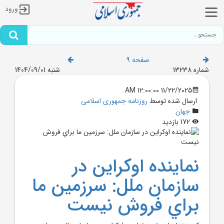
ورود
صفحه 9
شماره 13238
شنبه 1404/09/01
11/22/2025 12:00:00 AM
ارسال شده توسط
روزنامه جمهوری اسلامی
جهان
172 بازدید
نماينده اوکراين در
سازمان ملل: سرزمين ما
براي فروش نيست