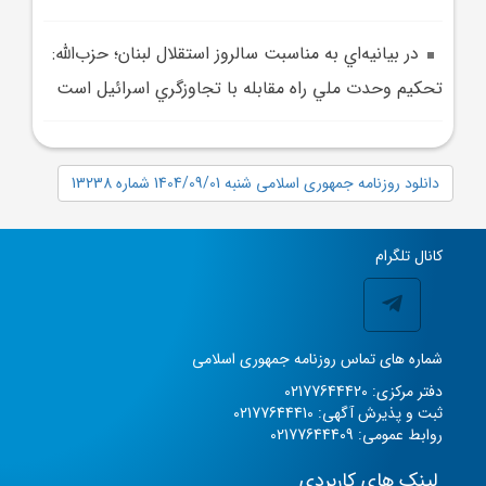
در بيانيه‌اي به مناسبت سالروز استقلال لبنان؛ حزب‌الله:
تحکيم وحدت ملي راه مقابله با تجاوزگري اسرائيل است
دانلود روزنامه جمهوری اسلامی شنبه 1404/09/01 شماره 13238
کانال تلگرام
شماره های تماس روزنامه جمهوری اسلامی
دفتر مرکزی: 02177644420
ثبت و پذیرش آگهی: 02177644410
روابط عمومی: 02177644409
لینک های کاربردی