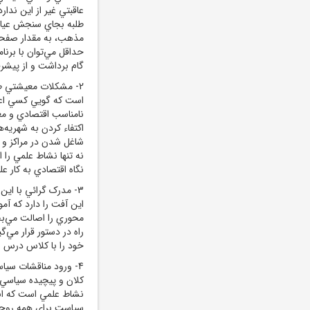
عاقبتي غير از اين ندار
طلبه
بجاي سنجش عيار ال
مذهب، به مقدار صفحات 
حداقل مي‌توان با برنا
گام برداشت و از پيشر
2- مشکلات معيشتي ط
است که گويي کسي اعتنا
نامناسب اقتصادي و م
اکتفاء کردن به شهريه
ه
شاغل شدن در مراکز و 
نه تنها نشاط علمي را
نگاه اقتصادي به کار عل
3- مدرک گرائي با اين که امري ضروري در سيستم
اين آفت را دارد که آم
محوري را اصالت مي‌بخ
راه در دستور قرار مي‌
خود را با کلاس درس و
4- ورود مناقشات سيا
کلان و پيچيده سياسي
نشاط علمي است که انک
سياست براي همه روحا