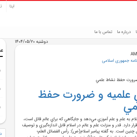
ایتا
تل
درباره ما
تماس با ما
دوشنبه 1404/05/20
عن
نامه جمهوری اسلامی
 علميه و ضرورت حفظ
مي
لام به علم و علم آموزي مي‌دهد و جايگاهي که براي عالم قائل است،
ار دارد. قدر و منزلت علم و عالم در اسلام قابل اندازه‌گيري و توصيف
ن چنين است. به گفته پيامبر اسلام(ص): رأس الفضائل العلم؛
دا