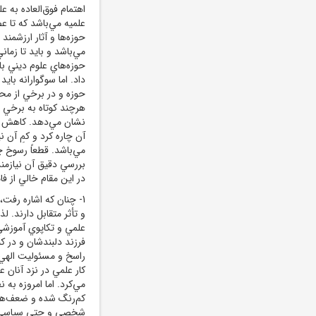
اهتمام فوق‌العاده به 
علميه مي‌باشد که تا 
حوزه
ها و آثار ارزشم
مي‌باشد و بايد تا زمان
حوزه
هاي علوم ديني با
داد. اما سوگوارانه با
حوزه و در برخي از م
هرچند کوتاه به برخي ا
نشان مي‌دهد. کاهش نش
آن چاره کرد و کمِ آن
مي‌باشد. قطعاً رسوخ 
بررسي دقيق آن نيازمن
در اين مقام خالي از فا
1- چنان که اشاره رفت
و تأثر متقابل دارند. 
علمي و تکاپوي آموزشي
فرزند دلبندشان و در کن
راسخ و مسئوليت الهي‌
کار علمي در نزد آنان ع
مي‌کرد. اما امروزه به
کم
رنگ شده و ضعف‌هايي
شخصي و حتي سياسي و