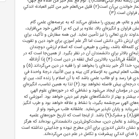
غاية الفضائل العلم؛ دانش ريشه تمام نيكي‌هاست‏(1). نوم مع علم خير من صلاة مع جهل؛
خوابيدن با آن بهتر از نماز خواندن بي‌آن است‏(2) قليل من‌العلم خير من كثير العبادة؛ اندكي
فراوان است‏.(3)
لم و عالم، هر پيروي را مشتاق مي‌کند که به عرصه
هاي علمي گام
ش فراوان و انگيزه
اي بالا، علاوه بر اين که بر آگاهي خود مي‌افزايد،
داوند باري
تعالي را نيز تأمين نمايد. اين همه سفارش و تأکيد، براي
اي ارزش ذاتي دانش است اما اگر علم آموزي براي خود دين و تقويت
اي کلمه‌الله باشد، روشن و طبيعي است که اسلام ارزشي دوچندان
تبه
اي بالاتر براي دانشمندان آن در نظر بگيرد. از همين
جا است که در
اسلام، الْكَمَالُ كُلُّ الْكَمَالِ التَّفَقُّهُ فِي‌الدِّين‏؛ بالاترين کمال تفقه در دين است.(4) إِذَا أَرَادَ‌الله
 الدِّينِ‏؛ خدا اگر خير بنده
اي را بخواهد او را فقيه در دين مي‌گرداند.(5) و
لب العلم ليحيي به الإسلام كان بينه و بين الأنبياء درجة واحدة في
دي فرا رسد و او طالب علمي باشد كه با آن اسلام را زنده كند، بين او
يش فاصله نخواهد بود.(6) لذا به همين تناسب، انگيزه
اي
ين در مؤمنان ايجاد مي‌شود و نشاطي که در حوزه
هاي علوم الهي
 بيشتر و بهتر از دانشگاه
هاي علوم غير ديني خواهد بود. آموزشي که
ه
هاي الهي سرچشمه بگيرد، با نشاط و علاقه خواهد بود و طرب انگيز.
نمي‌يابد و پايان ناپذير مي‌نمايد. عاشقانه طلب مي‌شود ولو از
چين(7) و يا در نزد منافق(8) و مشرک(9) باشد. از اينجا است که تاريخ حوزه‌هاي علميه
ي‌باشد و عالمان دين، سخت
کوش
ترين دانشمنداني بوده
اند که هرگز
م و نشان دانش اندوزي براي آنان مطرح نبوده و جذابيتي نداشته است
ا فداي اندکي پيشرفت و تکامل در علم دين مي‌کرده‌اند.