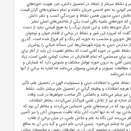
علم و نشاط سرشار از اعتقاد در تحصيل دانش، جزء هويت حوزه
هاي
عصر کنوني به نحو احسن جريان داشته و تمام دستاوردهاي گران قيمت
ند عالمان ديني مديون همين نشاط و سرزندگي کسب و نشر دانش
ي که حوزه
هاي علميه باقي است يکي از شاخص
هاي اصلي تمايز
 ديگر حوزه
ها باشد و اين امتياز بزرگ را به هيچ قيمتي نبايد از دست
يد گفت که امروزه اين شور و نشاط در برخي از اقشار جوان و نوجوان
حافل حوزوي و منتسب به حوزه، کم رنگ و کم فروغ شده است. گذري
ز مدارس ديني به ويژه شهرستان‌ها، اين مسأله حياتي را روشن
تر
اط علمي در حوزه آفتي است که بخاطر اهميت آن بايد از آغاز براي
 نيز، براي سيستمي که تمام افتخارش در سخت کوشي علمي است، زياد
چنين آفتي به درون حوزه عوامل مختلف و متنوعي دارد که شمارش و
د مطالعات عميق
تر و فرصتي وسيع
تر مي‌باشد اما اشاره به برخي از آنها
ئده نمي‌باشد.
، نشاط علمي با اعتقادات ديني و مسئوليت الهي در تحصيل علم، تأثير
لذا هرچه اعتقادات و وظيفه گرائي در تحصيل علم بيشتر باشد، نشاط
 نيز بيشر مي‌باشد و بالعکس. اگر صاحب جواهرها در شب وفات
ار جنازه او نيز از تلاش علمي فروگذار نمي‌کردند، بخاطر اعتقادات
اي بود که در عرصه
هاي علمي احساس مي‌کردند و بخاطر آن بود که
بادتي بود که نه تنها آخرت آنان بلکه عاقبت منسوبان آنان را نيز تأمين
 نظر مي‌رسد اين نگاه به علم و تلاش علمي، در ميان برخي از طلاب
 به چشم مي‌خورد. زميني کردن علم ديني و گره زدن آن به منافع
 اجتماعي و محصور کردن آن در نهادهاي رسمي و مؤسسات دولتي