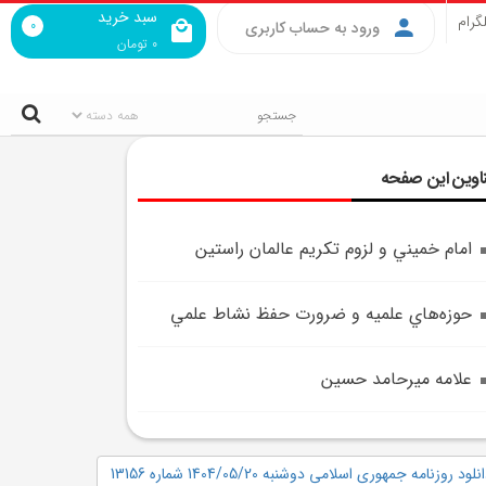
سبد خرید
گرام
0
ورود به حساب کاربری
0
تومان
اوین این صفحه
امام‌ خميني و لزوم تکريم عالمان راستين
حوزه‌هاي علميه و ضرورت حفظ نشاط علمي
علامه ميرحامد حسين
نلود روزنامه جمهوری اسلامی دوشنبه 1404/05/20 شماره 13156