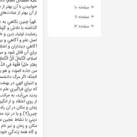
صفحه 10
از آن بهتر از عبادت‌هاي 
صفحه 11
قهراً چنين نگاهي به ع
صفحه 12
گذاشته با تلاش و گوش
رضايت اولياء دين و خ
اصل علم و آگاهي و بر
آگاهي دينداران و اعتل
براي آن قائل شود و مر
بِعَبْدٍ خَيْراً فَقَّهَهُ فِي
من جاءه الموت و هو يط
الجنّة؛ اگر مرگ دانشمن
و انبياي الهي در بهشت درجه‌اي ب
که براي فراگيري علم د
پديد مي‌آيد، به مراتب،
از روي اعتقاد و از انگيز
زمان و مکان در آن راه 
ديني با نشاط عجين م
مکان و زمان و نيز نا
و گاه همه زندگي خود ر