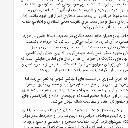
د که علم از دايره اعتقادات خارج شود. وقتي فضا به گونه
اي باشد که
هي کارعلمي خود و انديشه در مقدار تأثير آن در اعتلاي دين و
و مبلغ دريافتي آن بيانديشد، انتظاري غير از اين نبايد داشت اما
مه‌ريزي دقيق و دراز مدت براي تقويت مباني اعتقادي و اخلاقي طلاب
فت چنين آفتي جلوگيري کرد.
لاب و روحانيان مانع عمده ديگري در تضعيف نشاط علمي در حوزه
يي به آن ندارد. به جرأت مي‌توان ادعا کرد که امروزه با وضعيت
عيشتي فعلي، ممحض شدن در تحصيل و تحقيق علمي در حوزه و
اي معهود ممکن نمي‌باشد. طبيعي
ترين راه براي جبران اين کاستي
نهادهاي رنگارنک در حوزه، آن هم در سال‌هاي آغازين طلبگي است که
 از دانش پژوهان حوزوي مي‌گيرد بلکه متأسفانه پس از چندي، شغل و
مي اصل قرار گرفته بقيه، امور را تحت‌الشعاع قرار مي‌دهد.
هاي آموزشي کنوني به نظر مي‌رسد اما
وزش
هاي علمي را از عمق به سطح مي‌آورد و سطحي نگري، و نمره
شد. از اين رو کسب نمره و اخذ مدرک با کمترين هزينه و کوتاه‌ترين
گيرد. در اين شرايط معلوم است که جزوه
هاي آماده و پاساژقدسي جاي
 حضور نزد استاد و مطالعات شبانه عوض مي‌کند.
سي و حتي مسائل جناحي به حوزه و درگير کردن طلاب مبتدي با امور
، وارد کردن مجادلات سياسي به درون مدارس و حجره
ها، مانع ديگر
ار نمي‌توان کرد. اگرچه اطلاعات سياسي و اجتماعي و حتي ورود به
نيان در همه سطوح لازم است اما روشن است که آگاهي سياسي با