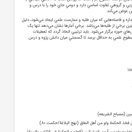
بي و گروهي تفاوت اساسي دارد و دومي جاي خود را با درس و
 عوض مي‌کند.
هايي که ميان طلبه و ممارست علمي ايجاد مي‌شود، دليل
ين برخي از طلبه
ها مي‌باشد. برخي آمارها نشان مي‌دهد تنها يک
ي حوزه برگزار مي‌شود. بايد ترتيبي اتخاذ گردد که تعطيلات
 سطوح علمي به حداقل برسد تا گسستي ميان دانش پژوه و درس
ن فخذوه ولو من أيدي المشرکين (العلم و الحکمة في الکتاب والسنة/