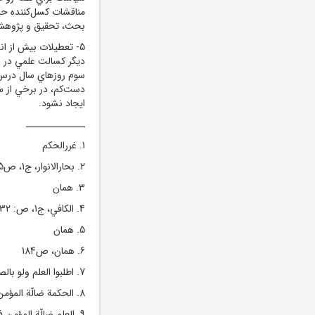
مناقشات کسل‌کننده حز
بحث، تحقيق و پژوهش
5- تعطيلات بيش از اندازه و فاصله
ديگر کسالت علمي در ب
سوم روزهاي سال درس‌ها
دست
کم، در برخي از
ايجاد نشود.
ــــــــــــــ
1. غررالحكم
2. بحارالانوار، ج‏1، ص‏185
3. همان
4. الكافي، ج‏1، ص: 32
5. همان
6. همان، ص‏184
7. اطلبوا العلم ولو بالصين (مصباح الشريعه)
8. الحکمة ضالّة المؤمن فخذ الحکمة ولو من أهل النفاق (نهج البلاغة/حکمت 80)
9. العلم ضالّة المؤم