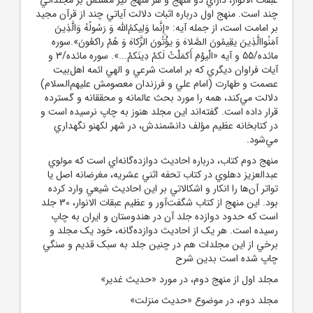
چند است. منهج اول درباره اثبات دلالت آياتي چند از قرآن مجيد
بر امامت است، از جمله آيه: «إِنَّما وَلِيکمُ‌الله وَ رَسُولُهُ وَالَّذِينَ
آمَنُواالَّذِينَ يقِيمُونَ الصَّلاهَ وَ يؤْتُونَ الزَّکاهَ وَ هُمْ راکعُونَ».سوره
مائده/55 و آيه «الْيوْمَ أَکمَلْتُ لَکمْ دِينَکمْ...». سوره مائده/3 و
آيات فراوان ديگري که بر امامت شرعي و الهي ائمه اهل‌بيت
عصمت و طهارت (امام علي و فرزندان معصومش عليهم‌السلام)
دلالت مي‌کند، همه را مورد بحث عالمانه و محققانه و گسترده
قرار داده است. گفته‌اند اين مجلد هنوز به چاپ نرسيده است و
در کتابخانه عظيم مؤلف دانشمندش، در شهر لکهنو نگهداري
مي‌شود.
منهج دوم کتاب، درباره احاديث دوازده‌گانه‌اي است که مولوي
عبدالعزيز دهلوي در کتاب تحفه اثني عشريه، مغرضانه اصل يا
تواتر آن‌ها را انکار و اشکالاتي بر اين احاديث شيعي وارد کرده
بود. اين منهج از کتاب شگفت‌آور و عظيم عبقات الانوار، 30 جلد
است که حدود دوازده جلد آن در هندوستان و ايران به چاپ
رسيده است. هر يک از احاديث دوازده‌گانه، خود يک مجلد و
برخي از اين مجلدات هم در چنين جلد به سبک قديم و سنگي
چاپ شده است بدين شرح
مجلد اول از منهج دوم، در مورد «حديث غدير»
مجلد دوم، در موضوع «حديث منزلت»