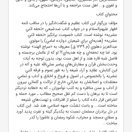
و لغوى و... اهل سنت مراجعه و با آن‌ها احتجاج مى‌کند.
محتواي کتاب
مؤلف بزرگوار اين کتاب عظيم و شگفت‌انگيز را در مناقب ائمه
اطهار عليهم‌السلام‌ و در جواب کتاب ضدشيعي «تحفه اثني
عشريه» نوشته است. کتاب خصومت‌ برانگيز‌ «تحفه اثني
عشريه» (هديه‌اي براي شيعيان دوازده امامي) را مولوي
عبدالعزيز دهلوي (م 1239 ق) معروف به «سراج الهند» نوشته
بود. اما چه تحفه‌اي و چه هديه‌اي؟! او که از عالمان برجسته و
فاضل شبه قاره هند و از اهل سنت بود، بدون توجه به آيات
وحدت‌بخش قرآن و سفارش‌هاي پيامبر صلي‌الله عليه و آله در
اين کتابش، عقايد و آراء شيعه را به طور عموم و فرقه اثني
عشريه را بالخصوص در اصول و فروع و اخلاق و آداب و تمامي
معتقدات و اعمالشان به عباراتي خارج از نزاکت و کلماتي بيرون
از آداب و سنن مناظره و به کتب نوآموزان ـ که به خطابه نزديکتر
است تا به برهان يا دست کم نقل صحيح مطالب ـ مورد حمله و
اعتراض قرار داده کتاب را مملو از افترائات و تهمت‌هاي شنيعه
ساخته است... و باعث تشتّت جبهه اسلامي هند شد. اين کتاب
در دل برادران مسلمان نسبت به يکديگر کينه و نفرت پديد آورد
و صفاي مسجد و محراب، شکوه رمضان و عاشورا را کدر
ساخت...
عبقات الانوار، داراي دو منهج و هر منهج نيز مشتمل بر مجلداتي