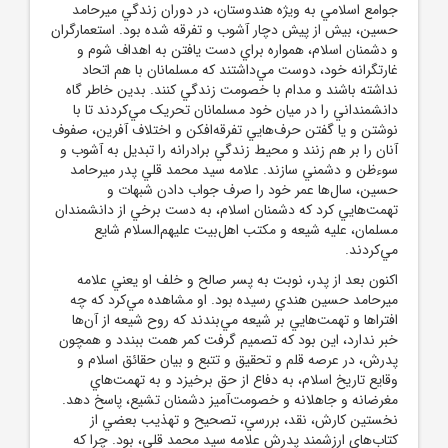
جوامع اسلامي به ويژه هندوستان، در دوران زندگي ميرحامد
حسين، بيش از پيش دچار آشوب و تفرقه شده بود. استعمارگران
و دشمنان اسلام، همواره براي دست يافتن به اهداف شوم و
غارتگرانه خود، دوست مي‌داشتند که مسلمانان با هم اتحاد
نداشته باشند و مدام با خصومت زندگي کنند. بدين خاطر گاه
دانشمنداني را در ميان خود مسلمانان تحريک مي‌کردند تا با
نوشتن و يا گفتن حرف‌هايي تفرقه‌افکن و اختلاف آفرين، صفوف
آنان را بر هم زنند و محيط زندگي برادرانه را تبديل به آشوب و
سوءظن و دشمني سازند. علامه سيد محمد قلي پدر ميرحامد
حسين، سال‌ها عمر خود را صرف جواب دادن شبهات و
تهمت‌هايي کرد که دشمنان اسلام، به دست برخي از دانشمندان
مسلمان، عليه شيعه و مکتب اهل‌بيت عليهم‌السلام شايع
مي‌کردند.
اکنون بعد از پدر، نوبت به پسر صالح و خلف او يعني علامه
ميرحامد حسين هندي رسيده بود. او مشاهده مي‌کرد که چه
افتراها و تهمت‌هايي بر شيعه مي‌بندند که روح شيعه از آن‌ها
خبر ندارد، اين بود که تصميم گرفت کمر همت ببندد و همچون
پدرش، در عرصه قلم و تحقيق و تتبع و بيان حقائق اسلام و
وقايع تاريخ اسلام، به دفاع از حق برخيزد و به تهمت‌هاي
مغرضانه و جاهلانه و خصومت‌آميز دشمنان تشيع، پاسخ دهد.
نخستين کارش، نقد، بررسي، تصحيح و تهذيب بعضي از
کتاب‌هاي ارزشمند پدرش علامه سيد محمد قلي، بود. چرا که