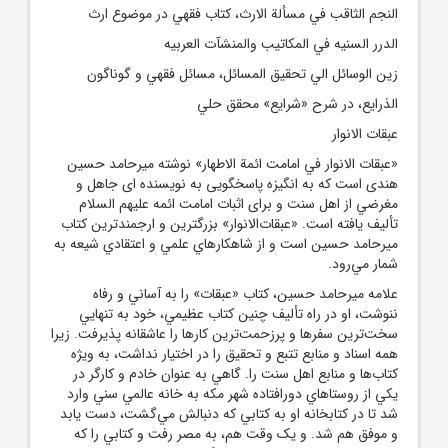
النجم الثاقب في مسألة الارث، کتاب فقهي در موضوع ارث
الدرر السنيه في المکاتيب والمنشآت العربيه
زين الوسائل الي تحقيق المسائل، مسائل فقهي و گوناگون
الذرايع، در شرح «شرايع» محقق حلي
عبقات الانوار
«عبقات الانوار في امامت ائمة الاطهار» نوشته ميرحامد حسين
هندى است که به انگيزه پاسخگويى به نويسنده اى جاهل و
مغرضي از اهل سنت و براى اثبات امامت ائمه عليهم السلام
تأليف يافته است. «عبقات‌الانوار» بزرگترين و ارجمندترين کتاب
ميرحامد حسين است و از شاهکارهاي علمي و اعتقادي شيعه به
شمار مي‌رود.
علامه ميرحامد حسين، کتاب «عبقات» را به آساني و رفاه
ننوشت، او در راه تأليف چنين کتاب عظيمي، خود به تنهايي
سخت‌ترين سفرها و پرزحمت‌ترين کارها را عاشقانه پذيرفت. زيرا
همه اسناد و منابع تتبع و تحقيق را در اختيار نداشت، به ويژه
کتاب‌ها و منابع اهل سنت را. گاهي به عنوان خادم و کارگر در
يکي از روستاهاي دورافتاده شهر مکه به خانه عالمي سني وارد
شد تا در کتابخانه او به کتابي که دنبالش مي‌گشت، دست يابد
و موفق هم شد. و يک وقت هم، به مصر رفت و کتابي را که