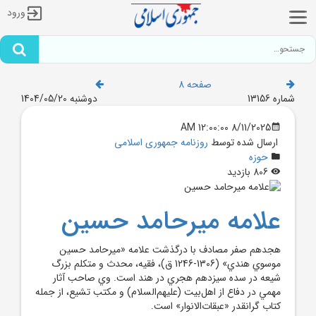
ورود
صفحه 8
شماره 13156
دوشنبه 1404/05/20
8/11/2025 12:00:00 AM
ارسال شده توسط
روزنامه جمهوری اسلامی
حوزه
806 بازدید
علامه ميرحامد حسين
هجدهم صفر مصادف با درگذشت علامه «ميرحامد حسين
موسوي هندي» (1306-1246 ق)، فقيه، محدث و متکلم بزرگ
شيعه در سده سيزدهم هجري در هند است. وي صاحب آثار
مهمي در دفاع از اهل‌بيت (عليهم‌السلام) و مکتب تشيع، از جمله
کتاب گرانقدر «عبقات‌الانوار» است.