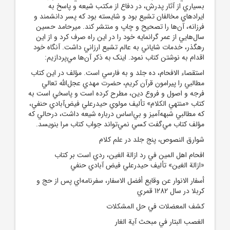
بسياري از آثار پدرش، در دفاع از مکتب شيعه و پاسخ به
ايرادهاي مخالفان تشيع بود و شايسته بود که پسر دانشمند و
فرزانه، آن‌ها را تصحيح و چاپ و منتشر کند. ميرحامد حسين
سال‌هايي از عمر گرانمايه خود را در اين راه صرف کرد و از اين
رهگذر، خدمات شاياني به عالم تشيع ارزاني داشت. آنگاه خود
اقدام به نوشتن کتاب نمود. اينک به ذکر آن‌ها مي‌پردازيم:
استقصاء الافحام، ده جلد و به فارسي است. مؤلف در اين کتاب
مطالبي را پيرامون قرآن کريم، حضرت مهدي عجل‌الله تعالي
فرجه و اصول و فروع دين، مطرح کرده است و پاسخي است به
کتاب «منتهي الکلام» تأليف مولوي حيدرعلي فيض‌آبادي حنفي،
که مطالبي شبهه‌آميز و بي‌اساس درباره شيعه داشت، درحالي که
مؤلف کتاب مي‌گفت کسي نمي‌تواند جواب کتاب مرا بنويسد.
شوارق النصوص، پنج جلد در علم کلام
افحام اهل المين في رد ازالة الغين، ردي است بر کتاب
«ازالة الغين» تأليف حيدرعلي فيض آبادي حنفي
أسفار الانوار عن وقايع أفضل الاسفار، سفرنامه‌اي پس از حج و
کربلا در سال 1282 قمري
کشف المعضلات في حل المشکلات
الغصب البتار في مبحث آية الغار