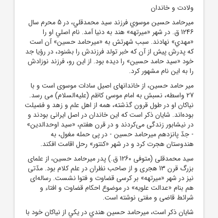
ولادت و خاندان
ميرحامد حسين موسوي فرزند سيد محمدقلي، در 5 محرم سال
1246 ق. در شهر «ميرتهه» هند به دنيا آمد. نام اصلي او را
«مهدي» نهادند. سبب شهرتش به «ميرحامد حسين» آن است
که پدرش پيش از آن که خبر تولد فرزندش را بشنود، در رؤيا جد
خود «سيد حامد حسين» را ديده بود. از اين رو، فرزند نوزادش
را به اين نام مشهور کرد.
مير حامد حسين، از خاندانهاى اصيل سادات موسوى است و با
27 واسطه، نسبش به امام موسى کاظم (عليه‌السلام) مى رسد.
نياکان او در طول قرون گذشته، همه از اهل علم و زهد و فضيلت
بوده‌اند. شايان ذکر است که اين خاندان در اصل ايرانى بودند و
در نيشابور زندگى مى‌کردند و در قرن هفتم، «سيد اوحدالدين»
- جدّ پانزدهم ميرحامد حسين - در پى حمله مغول، به
هندوستان هجرت کرد و در شهر «کنتور» رحل اقامت افکند.
سيد محمدقلى (متوفى 1260 ق.) پدر ميرحامد حسين، از علماى
بزرگ قرن 13 هجرى و از صاحب نظران در علم کلام بود. مدّتى
نيز در شهر «ميرتهه» بر کرسى قضاوت و فتوا نشست. رساله‌اى
هم بنام «عدالت علويه» در موضوع احکام قضاوت و افتاء و
شرائط قاضى و مفتى نوشته است.
شايان ذکر است، ميرحامد حسين هندي در يکي از نياکان خود با