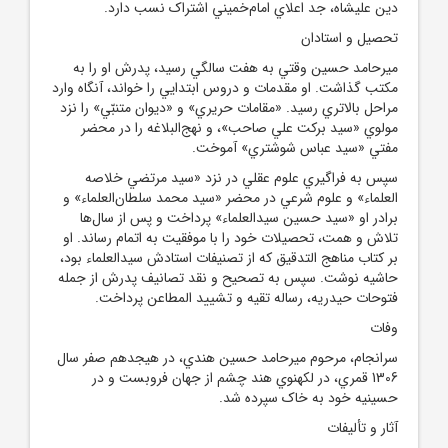
دين عليشاه، جد اعلاي امام‌خميني اشتراک نسب دارد.
تحصيل و استادان
ميرحامد حسين وقتي به هفت سالگي رسيد، پدرش او را به
مکتب گذاشت. او مقدمات و دروس ابتدايي را خواند، آنگاه وارد
مراحل بالاتري رسيد. «مقامات حريري» و «ديوان متنبّي» را نزد
مولوي «سيد برکت علي صاحب»، و نهج‌البلاغه را در محضر
مفتي «سيد عباس شوشتري» آموخت.
سپس به فراگيري علوم عقلي در نزد «سيد مرتضي خلاصه
العلماء» و علوم شرعي در محضر «سيد محمد سلطان‌العلماء» و
برادر او «سيد حسين سيدالعلماء» پرداخت و پس از سال‌ها
تلاش و همت، تحصيلات خود را با موفقيت به اتمام رساند. او
بر کتاب مناهج التدقيق که از تصنيفات استادش سيدالعلماء بود،
حاشيه نوشت. سپس به تصحيح و نقد تصانيف پدرش از جمله
فتوحات حيدريه، رساله تقيه و تشييد المطاعن پرداخت.
وفات
سرانجام، مرحوم ميرحامد حسين هندي، در هيجدهم صفر سال
1306 قمري، در لکهنوي هند چشم از جهان فروبست و در
حسينيه خود به خاک سپرده شد.
آثار و تأليفات