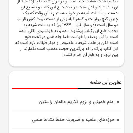
ديديم، هفت-هشت جلد است و در ايران شايد تا پانزده جلد از
آن پيدا شود و اهل سنت درصدد جمع اين کتاب و تضييع آن
هستند و ما ملت شيعه در خواب هستيم تا آن وقت که يک
چنين گنج پرقيمت و گوهر گرانبهائي از دست برود! اکنون قريب
دو سال است (دو سال قبل از 1363 ق) که به ملت شيعه به
تجديد طبع اين کتاب پيشنهاد شده و به خونسردي تلقي شده
است. با اين وصف با خواست خدا جلد غدير در تحت طبع
است. لکن بر علماء شيعه بالخصوص و ديگر طبقات لازم است که
اين کتاب بزرگ را که بزرگترين حجت مذهب است نگذارند از
بين برود و به طبع آن اقدام کنند».
عناوین این صفحه
امام‌ خميني و لزوم تکريم عالمان راستين
حوزه‌هاي علميه و ضرورت حفظ نشاط علمي