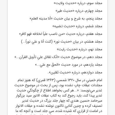
مجلد سوم، درباره «حديث ولايت»
مجلد چهارم، درباره «حديث طير»
مجلد پنجم، به شرح و بيان حديث «أنا مدينه العلم»
مجلد ششم، درباره «حديث تشبيه»
مجلد هفتم، درباره حديث «من ناصب علياً لخلافه فهو کافر»
مجلد هشتم، در بيان «حديث نور» (کنت أنا و علي نوراً...)
مجلد نهم، درباره «حديث رايت»
مجلد دهم، در موضوع حديث «انّک تقاتل علي تأويل القرآن...»
مجلد يازدهم، در مورد حديث «الحقّ مع علي...»
مجلد دوازدهم، درباره «حديث ثقلين».
امام خميني در سال 1320 شمسي (1363 قمري) که هنوز تمام
مجلدات عبقات چاپ نشده بود، پس از بحث در موضوع حديث
غدير مي‌نويسد: «...هر کس بخواهد اطلاع از چگونگي حديث
غدير پيدا کند، بايد رجوع کند به کتاب عبقات الانور سيد بزرگوار
ميرحامد حسين هندي که چهار جلد بزرگ در حديث غدير
تصنيف کرده و چنين کتابي تاکنون نوشته نشده و عبقات الانوار
در امامت از قراري که شنيده شده، سي جلد است و آنچه که ما