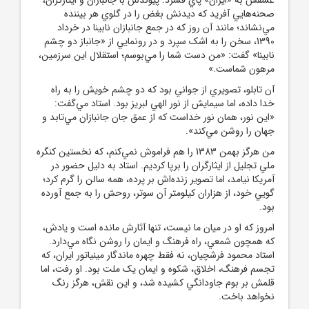
صحنه‌هايي آفريد که ديدنش بغض را در گلوي هر بيننده
مي‌نشاند؛ مانند آن روز که در جمع جانبازان نابينا در خرداد
1390، سخن را به اشک سپرد و در رونمايي از «جانباز دو چشم
نابينا» گفت: «من دست شما را مي‌بوسم؛ استقلال اين سرزمين،
مرهون شماست.»
آن تابلو، تصويري از جواني بود که دو چشم خويش را به راه
خدا داده، اما سيمايش از نور الهي لبريز بود. استاد مي‌گفت:
«اين نور، همان نور خداست که از عمق جان جانبازان مي‌تابد و
جهان را روشن مي‌کند».
من هرگز بهمن 1383 را هم فراموش نمي‌کنم، که نخستين کنگره
ملي تجليل از ايثارگران را برپا کرديم. استاد به دليل حضور در
آمريکا نيامد، اما تصوير زنده‌اش بر پرده، همه سالن را گرم کرد؛
گويي خود، از هزاران کيلومتر آن سوتر، روحش را به جمع آورده
بود.
امروز که او در ميان ما نيست، تنها آثارش مانده است و يادش،
که همچون شمعي، راه فرهنگ و ايمان را روشن نگاه مي‌دارد.
استاد محمود فرشچيان، نه فقط چهره ماندگار مينياتور ايران، که
تجسم فرهنگ، اخلاق، شکوه و ايمان يک ملت بود. او رفت، اما
قلمش بر بوم جاودانگي کشيده شد، و اين نقش، هرگز رنگ
نخواهد باخت.