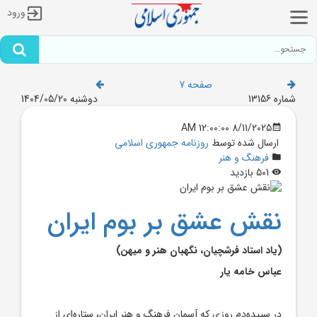
ورود
صفحه 7
شماره 13156
دوشنبه 1404/05/20
8/11/2025 12:00:00 AM
ارسال شده توسط
روزنامه جمهوری اسلامی
فرهنگ و هنر
501 بازدید
نقش عشق بر بوم ايران
(ياد استاد فرشچيان، نگهبان هنر و ميهن)
عباس خامه يار
در سپيده‌دم روزي که آسمان فرهنگ و هنر ايران، ستاره‌اي از