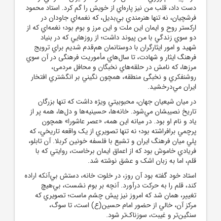
دست داد، قلب من نيز پاره‌اي از خويش را گم کرد. استاد محمود
فرشچيان، نه تنها هنرمندي بي‌بديل، که نغمه‌اي جاودان در
ارکستر روح و ايمان اين ملت و اين مرز و بوم بود؛ نغمه‌اي که از
دو سوي زندگي‌ با من پيوند داشت؛ از روزهايي که در بنياد
شهيد و امور ايثارگران با دوستانمان هم‌قدم شديم براي ترويج
فرهنگ ايثار و شهادت، تا سال‌هاي مأموريت فرهنگى در آن سوي
مرزها، که نامش در حلقه‌هاي نخبگان و محافل مردمى،
روشنفکري و نخبگى منطقه، همچون نگيني بر انگشتري افتخار
ايران مي‌درخشيد.
در ميان شيعيان جهان، محبوبيتي ويژه داشت که تنها بزرگان
تاريخ نصيبشان مي‌شود. خانه‌ها، حسينيه‌ها و دل‌ها، همه پر از
ياد و نام او بود. در ميانه اين همه، «عصر عاشورا» همچون
پرچمي برافراشته بود؛ نه تنها تصويري از يک واقعه تاريخي، که
پلي ميان فرهنگ ايران و تشيع با فلسفه خونين کربلا. آن تابلو،
فريادي خاموش بود که از اعماق ايمان برخاست، روايتي که با
قلم، اما به زبان اشک و عشق نوشته شد.
استاد خود گفته بود آن روز، در خلوت خانه، دستش بي‌آنکه اراده
کند، قلم را به حرکت درآورد. آنچه بر بوم نشست، بي‌هيچ
تغيير، همان شد که امروز نيز پيش چشم ماست؛ تصويري که
مرکز آن، خالي از حضور امام حسين(ع) است، تا سوگ،
سنگين‌تر و غيبت، سوزناک‌تر شود.