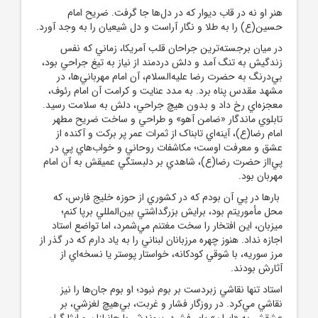
هنر او نه در قاب ديوار که در دل‌ها جا گرفت. ضريح امام
حسين(ع) را به طلا و نگار آراست و دل شيعيان را به وجد آورد.
در ميان برجسته‌ترين جراحان قلب آمريکا، زماني که نفس
زندگيش به تنگ آمد و دلش دردمند از نياز به تيغ جراحي بود،
بي‌درنگ به حضرت رضا عليه‌السلام، آن امام مهرباني‌ها، در
مشهد مقدس پناه برد. به مدد عنايت و کرامت آن امام رئوف،
معجزه‌اي رخ داد و بدون هيچ جراحي، دلش به سلامت رسيد.
تابلوي ماندگار «ضامن آهو» و طراحي و ساخت ضريح مطهر
امام رضا(ع)، آينه‌اي تابناک از ثمرات عمر پر برکت و آکنده از
عشق و معرفت اوست؛ مکاشفات روحاني و خواب‌هاي پي در
پي‌ااز حضرت رضا(ع)، شاهدي بر دلبستگي عميقش به آن امام
مهربان بود.
بارها در پي آن بودم که در کشوري از حوزه خليج فارس، كه
محل مأموريتم بود، برايش بزرگداشتي بين‌المللي برپا کنم؛
ميزبان، اين افتخار را سخت مغتنم مي‌شمرد، اما تواضع استاد
اجازه نداد. هنوز چهره مرزبانان لبناني را به ياد دارم که در گذر از
مرز سوريه، با شوقي کودکانه، خواستار پوستر يا نسخه‌اي از
آثارش بودند.
استاد تنها نقاشي زبردست بر بوم نبود؛ او بوم جان‌ها را نيز
نقاشي مي‌کرد. در روزگار فشار و غربت، بي‌هيچ لغزشي، بر
عشقش به «ايران» پاي فشرد. پيوندش با جانبازان و ايثارگران،