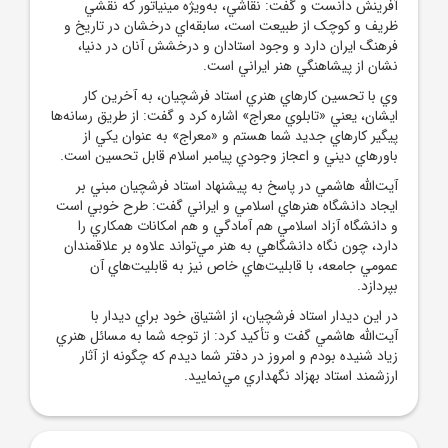
آفرينش دانست و گفت: نقاشي، به‌ويژه مينياتور که نقشي
ظريف و کوچک از طبيعت است، سابقه‌اي درخشان در تاريخ و
فرهنگ ايران دارد و وجود استادان و درخشش آنان در دنيا،
نشان از پيشاهنگي هنر ايراني‌ است.
وي با تحسين کارهاي هنري استاد فرشچيان، به آخرين کار
ايشان، يعني «تابلوي معراج» اشاره کرد و گفت: از طريق رسانه‌ها
پيگير کارهاي جديد شما هستم و «معراج» به عنوان يکي از
باورهاي ديني و اعجاز وجودي پيامبر اسلام قابل تحسين است.
آيت‌الله هاشمي در پاسخ به پيشنهاد استاد فرشچيان مبني بر
ايجاد دانشگاه هنرهاي اسلامي و ايراني گفت: طرح خوبي است
و دانشگاه آزاد اسلامي هم آمادگي و هم امکانات همکاري را
دارد، چون نگاه دانشگاهي به هنر مي‌تواند علاوه بر علاقمندان
عمومي جامعه، با قابليت‌هاي خاص نيز به قابليت‌هاي آن
بپردازد.
در اين ديدار استاد فرشچيان، از اشتياق خود براي ديدار با
آيت‌الله هاشمي گفت و تأکيد کرد: از توجه شما به مسائل هنري
زياد شنيده بودم و امروز در دفتر شما ديدم که چگونه از آثار
ارزشمند استاد بهزاد نگهداري مي‌نماييد.