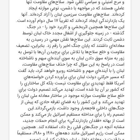
و مرج امنيتي و سياسي تلقي شود. سلاح‌هاي مقاومت تنها
عاملي هستند که در مواجهه با دشمن، نوعي موازنه ايجاد
کرده‌اند. سلاح‌هاي مقاومت سرزمين لبنان را آزاد کرده‌اند. آنها
يک بازدارندگي ايجاد کرده‌اند که تقريباً 17 سال دوام آورده است.
اين سلاح‌ها همچنين اثربخشي و کاربرد خود را - در جنگ
گذشته - در زمينه جلوگيري از اشغال مجدد خاک لبنان توسط
دشمن ثابت کردند. اين سلاح‌ها نقش مهمي در رسيدن به
معادله‌اي داشتند که پايان جنگ اخير را رقم زد. بنابراين، تضعيف
مقاومت و خلع سلاح‌ها يا تلاش براي برچيدن آن‌ها با توسل به
زور به منزله سوق دادن لبنان به سوي آينده‌اي مبهم و ناشناخته
است.در پاسخ به اين سؤال که چرا حذف سلاح‌هاي مقاومت،
لبنان را با آينده‌اي مبهم و ناشناخته روبرو خواهد کرد، بايد گفت
که مسير حرکتي دولت لبنان براي برآورده کردن خواسته‌هاي
آمريکا فقط تهديدي براي مقاومت نيست بلکه کل ساختاري را
که کشور بر آن بنا شده است، تهديد مي‌کند.تصميم دولت براي
خلع سلاح مقاومت موازنه موجود در ساختار معادله ملي لبنان را
تهديد مي‌کند و اين کشور را به فضاي تفرقه حادي که پيش از
جنگ‌هاي داخلي فاجعه‌بار وجود داشت، بازمي‌گرداند.اين
تصميم راه را براي مداخله مستقيم اسرائيل باز مي‌کند و ممکن
است از بهانه «فقدان بازدارندگي» براي انجام حملات جديد،
مشابه آنچه در جنگ‌هاي قبلي رخ داد، استفاده کند. همچنين
ممکن است رژيم اسيرائيل مانند دهه‌هاي 1970 و 1980، مستقيماً
و با قدرت در معادله داخلي لبنان دخالت کند.اين تصميم