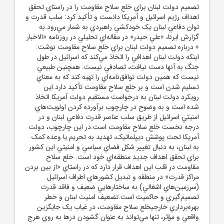
تصميم دولت لبنان براي خلع سلاح مقاومت را در راستاي تحقق
اهداف رژيم اسرائيل و آمريکا دانست و تأکيد کرد: سلب قدرت و
توان دفاعي لبنان يک خودکشي راهبردي به شمار مي‌رود.به
گزارش ايرنا، «علي حيدر» در مقاله‌اي تحليلي در روزنامه «الاخبار
« درباره تصميم دولت لبنان براي خلع سلاح مقاومت نوشت:
اينکه دولت لبنان اهدافي را اتخاذ مي‌کند که اسرائيل در طول
جنگ به آنها دست نيافت، تصادفي نيست. همچنين طبيعي
نيست که همين دولت توافق‌نامه‌اي را تهيه کند که به معناي
تسليم شدن است و بر خلع سلاح مقاومت تأکيد دارد.اين
رويکرد دولت لبنان به درخواست مستقيم دولت آمريکا اتخاذ
شده است و به وضوح در چارچوب برآورده کردن اولويت‌هاي
امنيتي اسرائيل از طريق سلب عناصر قدرت دفاعي لبنان و در
درجه نخست خلع سلاح مقاومت است.در اين چارچوب، دولت
آمريکا تحت پوشش ديپلماتيک، تهديد به تحريم يا وعده کمک
به لبنان، به دنبال تغيير شکل فضاي سياسي و امنيتي اين کشور
براي تحقق اهداف جديد منطقه‌اي خود است. خلع سلاح
مقاومت در قلب اين اهداف قرار دارد که در راستاي «از بين بردن
مراکز قدرت» در منطقه و تبديل کشورهاي اطراف اسرائيل
(سرزمين‌هاي اشغالي) به ساختارهايي ضعيف و فاقد قدرت
تصميم‌گيري و حاکميت است.تضعيف امنيت لبنان و خطر
بهره‌برداري خارجيخلع سلاح مقاومت، در غياب يک جايگزين
واقعي و مؤثر، تنها مي‌تواند به عنوان گشودن درها به روي هرج