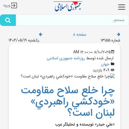
ورود
صفحه 8
شماره 13155
یکشنبه 1404/05/19
8/10/2025 12:00:00 AM
ارسال شده توسط
روزنامه جمهوری اسلامی
جهان
409 بازدید
چرا خلع سلاح مقاومت
«خودکشي راهبردي»
لبنان است؟
«علي حيدر» نويسنده و تحليلگر عرب