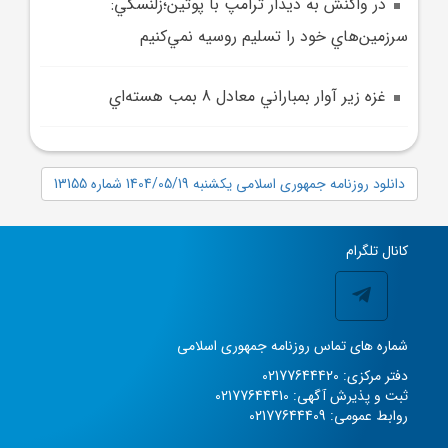
در واکنش به ديدار ترامپ با پوتين؛زلنسکي:
سرزمين‌هاي خود را تسليم روسيه نمي‌کنيم
غزه زير آوار بمباراني معادل 8 بمب هسته‌اي
دانلود روزنامه جمهوری اسلامی یکشنبه 1404/05/19 شماره 13155
کانال تلگرام
شماره های تماس روزنامه جمهوری اسلامی
دفتر مرکزی: 02177644420
ثبت و پذیرش آگهی: 02177644410
روابط عمومی: 02177644409