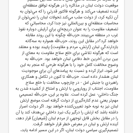
موقعيت دولت لبنان در مذاکره را در هرگونه توافق منطقه‌اي
آينده تضعيف مي‌کند و هرگونه فاکتور قدرتي را که مي‌توان به
آن تکيه کرد، از دولت سلب مي‌کند.تحولات لبنان را نمي‌توان از
محاسبات منطقه‌اي و بين‌المللي نيز جدا کرد، محاسباتي که
تضعيف مقاومت را به عنوان دريچه‌اي براي آرايش دوباره نفوذ
غرب در منطقه مي‌بينند.حزب‌الله چگونه با اين روند مقابله
خواهد کرد؟در مقابل اين روند، حزب‌الله همواره به سه‌گانه
بازدارندگي لبنان (ارتش، مردم و مقاومت) پايبند بوده و معتقد
است که هرگونه تلاشي براي خلع سلاح مقاومت به معناي از
بين بردن آخرين خط دفاعي لبنان خواهد بود. حزب‌الله به
وضوح مخالفت کامل خود را با هرگونه طرحي که منجر به اين
امر شود، ابراز کرده و نسبت به پيامدهاي آن براي موجوديت
لبنان هشدار داده است. حزب‌الله تا کنون در تکامل و همکاري
راهبردي با جنبش امل - در چارچوب مخالفت با خلع سلاح
مقاومت، اجتناب از رويارويي با ارتش و امتناع از کشيده شدن به
جنگ داخلي- عمل کرده است. علاوه بر اين، حزب‌الله تصميمي
مهم‌تر يعني عدم کناره‌گيري از دولت گرفته است.موضع ارتش
لبنان نيز به نوبه خود تعيين‌کننده خواهد بود. اگر دولت اصرار
داشته باشد که ارتش را درگير يک نبرد داخلي بي‌هدف کند يا آن
را در مقابل بخش قابل توجهي از مردم لبنان (شيعيان) قرار دهد،
آينده ارتش و لبنان در معرض خطر قرار خواهد گرفت.
تصميم‌گيري سياسي دولت لبنان، اگر در اين مسير ادامه يابد،