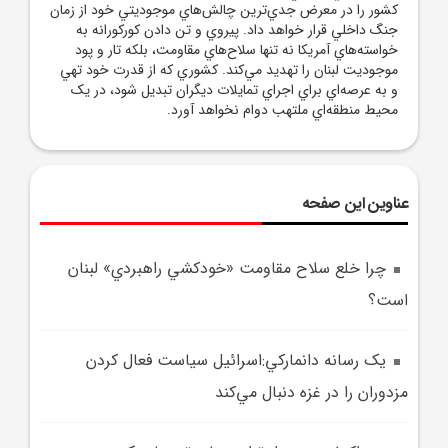
کشور را در معرض جدي‌ترين چالش‌هاي موجوديتي خود از زمان
جنگ داخلي قرار خواهد داد. پيروي و تن دادن کورکورانه به
خواسته‌هاي آمريکا نه تنها سلاح‌هاي مقاومت، بلکه تار و پود
موجوديت لبنان را تهديد مي‌کند. کشوري که از قدرت خود تهي
و به عرصه‌اي براي اجراي تمايلات ديگران تبديل شود، در يک
محيط منطقه‌اي ملتهب دوام نخواهد آورد.
عناوین این صفحه
چرا خلع سلاح مقاومت «خودکشي راهبردي» لبنان
است؟
يک رسانه دانمارکي:اسرائيل سياست فعال کردن
مزدوران را در غزه دنبال مي‌کند