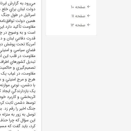
مي‌رود.به گزارش ايرنا،
صفحه 10
دولت لبنان براي خلع س
اسرائيل در طول جنگ 
صفحه 11
همين دولت توافق‌نامه‌
صفحه 12
مقاومت تأکيد دارد.اي
است و به وضوح در چار
قدرت دفاعي لبنان و 
آمريکا تحت پوشش ديپلم
فضاي سياسي و امنيتي
مقاومت در قلب اين اهد
تبديل کشورهاي اطراف 
تصميم‌گيري و حاکميت 
مقاومت، در غياب يک جا
هرج و مرج امنيتي و س
با دشمن، نوعي موازنه ا
اثربخشي و کاربرد خود 
توسط دشمن ثابت کردند
جنگ اخير را رقم زد. ب
توسل به زور به منزله 
اين سؤال که چرا حذف س
کرد، بايد گفت که مسير