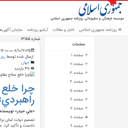
موسسه فرهنگی و مطبوعاتی روزنامه جمهوری اسلامی
روزنامه جمهوری اسلامی
اخبار و مقالات
آرشیو روزنامه
سازمان آگهی‌ها
شماره 13155
صفحات
8/10/2025 12:00:00 AM
صفحه 1
ارسال شده توسط
روز
جهان
صفحه 2
411 بازدید
صفحه 3
صفحه 4
چرا خلع
صفحه 5
راهبردي»
صفحه 6
صفحه 7
«علي حيدر» نويسنده 
صفحه 8
تصميم دولت لبنان براي
دانست و تأکيد کرد: س
صفحه 9