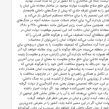
يست بلکه کل ساختاري را که کشور بر آن بنا شده است، تهديد
ي خلع سلاح مقاومت موازنه موجود در ساختار معادله ملي لبنان را
ور را به فضاي تفرقه حادي که پيش از جنگ‌هاي داخلي فاجعه‌بار
ند.اين تصميم راه را براي مداخله مستقيم اسرائيل باز مي‌کند و
قدان بازدارندگي» براي انجام حملات جديد، مشابه آنچه در جنگ‌هاي
قبلي رخ داد، استفاده کند. همچنين ممکن است رژيم اسيرائيل مانند دهه‌هاي 1970 و 1980،
 معادله داخلي لبنان دخالت کند.اين تصميم موقعيت دولت لبنان در
افق منطقه‌اي آينده تضعيف مي‌کند و هرگونه فاکتور قدرتي را که
د، از دولت سلب مي‌کند.تحولات لبنان را نمي‌توان از محاسبات
 نيز جدا کرد، محاسباتي که تضعيف مقاومت را به عنوان دريچه‌اي براي
 در منطقه مي‌بينند.حزب‌الله چگونه با اين روند مقابله خواهد کرد؟در
له همواره به سه‌گانه بازدارندگي لبنان (ارتش، مردم و مقاومت) پايبند
هرگونه تلاشي براي خلع سلاح مقاومت به معناي از بين بردن آخرين
 بود. حزب‌الله به وضوح مخالفت کامل خود را با هرگونه طرحي که
ابراز کرده و نسبت به پيامدهاي آن براي موجوديت لبنان هشدار داده
 در تکامل و همکاري راهبردي با جنبش امل - در چارچوب مخالفت با
ناب از رويارويي با ارتش و امتناع از کشيده شدن به جنگ داخلي-
ر اين، حزب‌الله تصميمي مهم‌تر يعني عدم کناره‌گيري از دولت گرفته
يز به نوبه خود تعيين‌کننده خواهد بود. اگر دولت اصرار داشته
 يک نبرد داخلي بي‌هدف کند يا آن را در مقابل بخش قابل توجهي از
رار دهد، آينده ارتش و لبنان در معرض خطر قرار خواهد گرفت.
ت لبنان، اگر در اين مسير ادامه يابد، کشور را در معرض جدي‌ترين
د از زمان جنگ داخلي قرار خواهد داد. پيروي و تن دادن کورکورانه