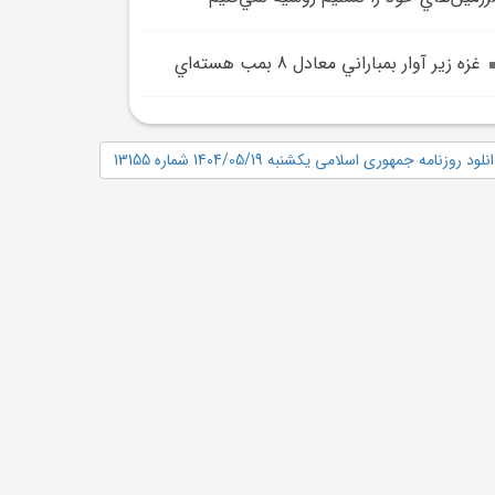
غزه زير آوار بمباراني معادل 8 بمب هسته‌اي
نلود روزنامه جمهوری اسلامی یکشنبه 1404/05/19 شماره 13155