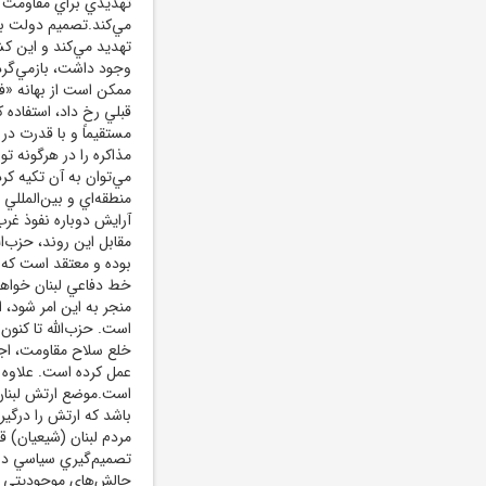
تهديدي براي مقاومت ن
مي‌کند.تصميم دولت برا
تهديد مي‌کند و اين کش
وجود داشت، بازمي‌گردا
ممکن است از بهانه «ف
مستقيماً و با قدرت در
مذاکره را در هرگونه تو
مي‌توان به آن تکيه کر
منطقه‌اي و بين‌المللي
آرايش دوباره نفوذ غرب
مقابل اين روند، حزب‌ال
بوده و معتقد است که 
خط دفاعي لبنان خواهد
منجر به اين امر شود، 
است. حزب‌الله تا کنون
خلع سلاح مقاومت، اجت
عمل کرده است. علاوه ب
است.موضع ارتش لبنان ن
باشد که ارتش را درگير
مردم لبنان (شيعيان) ق
تصميم‌گيري سياسي دول
چالش‌هاي موجوديتي خو