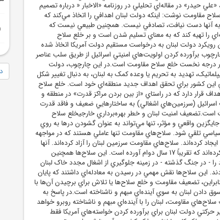
 «علي حيدر» در مقاله‌اي تحليلي در روزنامه «الاخبار « درباره تصميم
لاح مقاومت نوشت: اينکه دولت لبنان اهدافي را اتخاذ مي‌کند که
به آنها دست نيافت، تصادفي نيست. همچنين طبيعي نيست که
اي را تهيه کند که به معناي تسليم شدن است و بر خلع سلاح
ن رويکرد دولت لبنان به درخواست مستقيم دولت آمريکا اتخاذ شده
چوب برآورده کردن اولويت‌هاي امنيتي اسرائيل از طريق سلب عناصر
در درجه نخست خلع سلاح مقاومت است.در اين چارچوب، دولت
دا
اتيک، تهديد به تحريم يا وعده کمک به لبنان، به دنبال تغيير شکل
 اين کشور براي تحقق اهداف جديد منطقه‌اي خود است. خلع سلاح
اف قرار دارد که در راستاي «از بين بردن مراکز قدرت» در منطقه و
اسرائيل (سرزمين‌هاي اشغالي) به ساختارهايي ضعيف و فاقد قدرت
است.تضعيف امنيت لبنان و خطر بهره‌برداري خارجيخلع سلاح
يگزين واقعي و مؤثر، تنها مي‌تواند به عنوان گشودن درها به روي
ياسي تلقي شود. سلاح‌هاي مقاومت تنها عاملي هستند که در مواجهه
يجاد کرده‌اند. سلاح‌هاي مقاومت سرزمين لبنان را آزاد کرده‌اند. آنها
يک بازدارندگي ايجاد کرده‌اند که تقريباً 17 سال دوام آورده است. اين سلاح‌ها همچنين
را - در جنگ گذشته - در زمينه جلوگيري از اشغال مجدد خاک لبنان
. اين سلاح‌ها نقش مهمي در رسيدن به معادله‌اي داشتند که پايان
نابراين، تضعيف مقاومت و خلع سلاح‌ها يا تلاش براي برچيدن آن‌ها با
سوق دادن لبنان به سوي آينده‌اي مبهم و ناشناخته است.در پاسخ به
لاح‌هاي مقاومت، لبنان را با آينده‌اي مبهم و ناشناخته روبرو خواهد
 حرکتي دولت لبنان براي برآورده کردن خواسته‌هاي آمريکا فقط