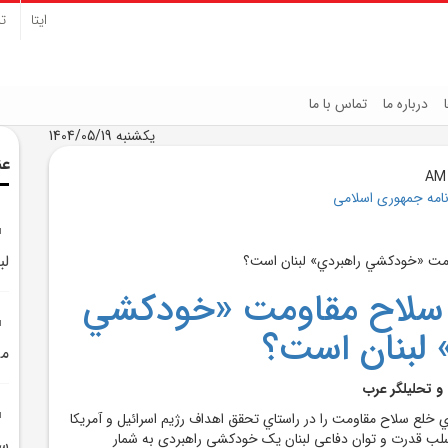
ایتا
تل
درباره ما
تماس با ما
یکشنبه 1404/05/19
عن
نامه جمهوری اسلامی
لب
 سلاح مقاومت «خودکشي
 لبنان است؟
مز
و تحليلگر عرب
 خلع سلاح مقاومت را در راستاي تحقق اهداف رژيم اسرائيل و آمريکا
لب قدرت و توان دفاعي لبنان يک خودکشي راهبردي به شمار
سر