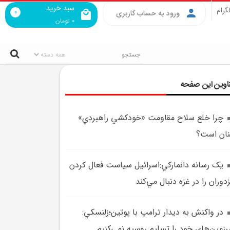
سبد خرید
گرام
0
ورود به حساب کاربری
0
تومان
اوین این صفحه
چرا خلع سلاح مقاومت «خودکشي راهبردي»
نان است؟
يک رسانه دانمارکي:اسرائيل سياست فعال کردن
دوران را در غزه دنبال مي‌کند
در واکنش به ديدار ترامپ با پوتين؛زلنسکي:
زمين‌هاي خود را تسليم روسيه نمي‌کنيم