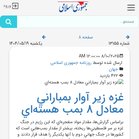
ورود
صفحه 8
شماره 13155
یکشنبه 1404/05/19
8/10/2025 12:00:00 AM
ارسال شده توسط
روزنامه جمهوری اسلامی
جهان
422 بازدید
غزه زير آوار بمباراني
معادل 8 بمب هسته‌اي
براساس گزارش‌ها، مقدار مواد منفجره‌اي که اين رژيم در جنگ
غزه بر سر فلسطيني‌ها ريخته، بيشتر از مقدار بمب‌هايي است که
کشورها در جنگ جهاني دوم با آنها يکديگر را هدف قرار دادند و