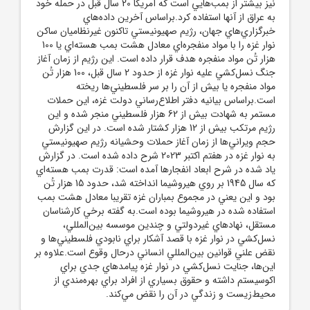
نيز بيشتر از بمب‌هايي است که آمريکا 20 سال قبل در حمله‌ خود
به عراق از آنها استفاده کرد.براساس آخرين داده‌هاي
خبرگزاري‌هاي جهان، رژيم صهيونيستي تاکنون غيرنظاميان ساکن
نوار غزه را با مواد منفجره‌اي معادل هشت بمب هسته‌اي يا 100
هزار تُن مواد منفجره هدف قرار داده است. اين رژيم از زمان آغاز
جنگ نسل‌کشي عليه نوار غزه از حدود 2 سال قبل، 100 هزار تُن
مواد منفجره يا بيش از آن را بر سر فلسطيني‌ها ريخته
است.براساس بيانيه دفتر اطلاع‌رساني دولت غزه، اين حملات
مستمر به شهادت بيش از 62 هزار فلسطيني‌ منجر شده و اين
رژيم مرتکب بيش از 12 هزار کشتار شده است. در اين گزارش
حجم ويراني‌ها از زمان آغاز حملات وحشيانه رژيم صهيونيستي
به نوار غزه در هفتم اکتبر 2023 شرح داده شده است. در گزارش
ياد شده در شرح ابعاد انفجارها آمده است: قدرت بمب هسته‌اي
که سال 1945 بر روي هيروشيما انداخته شد، حدود 15 هزار تُن
بود و اين يعني در مجموع بمباران غزه تقريبا معادل هشت بمب
استفاده شده در هيروشيما بوده است.به گفته برخي کارشناسان
مستقل، نهادهاي غيردولتي و چندين موسسه بين‌المللي،
نسل‌کشي در نوار غزه با قصد آشکار براي نابودي فلسطيني‌ها و
نقض علني قوانين بين‌المللي انساني درحال وقوع است.علاوه بر
اين‌ها، جنايت نسل‌کشي در نوار غزه پيامدهاي جدي براي
اکوسيستم داشته و حقوق بسياري از افراد براي بهره‌مندي از
محيط‌زيست و زندگي در آن را نقض مي‌کند.