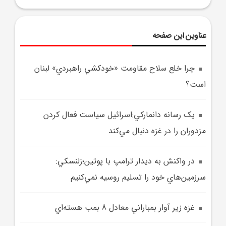
عناوین این صفحه
چرا خلع سلاح مقاومت «خودکشي راهبردي» لبنان
است؟
يک رسانه دانمارکي:اسرائيل سياست فعال کردن
مزدوران را در غزه دنبال مي‌کند
در واکنش به ديدار ترامپ با پوتين؛زلنسکي:
سرزمين‌هاي خود را تسليم روسيه نمي‌کنيم
غزه زير آوار بمباراني معادل 8 بمب هسته‌اي