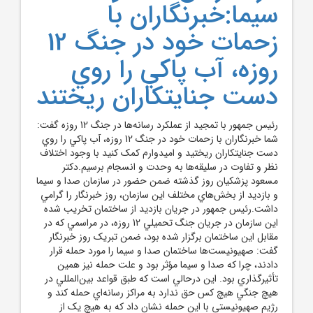
سيما:خبرنگاران با
زحمات خود در جنگ 12
روزه، آب پاکي را روي
دست جنايتکاران ريختند
رئيس جمهور با تمجيد از عملکرد رسانه‌ها در جنگ 12 روزه گفت:
شما خبرنگاران با زحمات خود در جنگ 12 روزه، آب پاکي را روي
دست جنايتکاران ريختيد و اميدوارم کمک کنيد با وجود اختلاف
نظر و تفاوت در سليقه‌ها به وحدت و انسجام برسيم.دکتر
مسعود پزشکيان روز گذشته ضمن حضور در سازمان صدا و سيما
و بازديد از بخش‌هاي مختلف اين سازمان، روز خبرنگار را گرامي
داشت.رئيس جمهور در جريان بازديد از ساختمان تخريب شده
اين سازمان در جريان جنگ تحميلي 12 روزه، در مراسمي که در
مقابل اين ساختمان برگزار شده بود، ضمن تبريک روز خبرنگار
گفت: صهيونيست‌ها ساختمان صدا و سيما را مورد حمله قرار
دادند، چرا که صدا و سيما مؤثر بود و علت حمله نيز همين
تأثيرگذاري بود. اين درحالي است که طبق قواعد بين‌المللي در
هيچ جنگي هيچ کس حق ندارد به مراکز رسانه‌اي حمله کند و
رژيم صهيونيستي با اين حمله نشان داد که به هيچ يک از