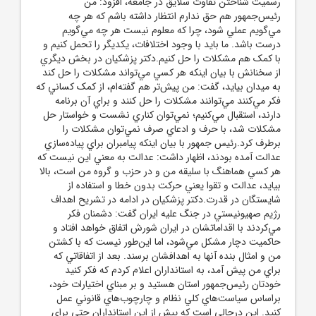
رسميت شناختن تفاوت سلايق در جامعه، افزود: من
رئيس‌جمهور هم حق ندارم انتظار داشته باشم که هر چه
مي‌گويم عملي شود، چرا که معلوم نيست هر چه مي‌گويم
درست باشد. ما بايد با وجود اختلافات، يکديگر را تحمل کنيم و
با کمک هم مشکلات را حل کنيم.دکتر پزشکيان در بخش ديگري
از سخنانش با بيان اينکه هر کسي مي‌تواند مشکلات را حل کند
به ميدان بيايد، گفت: من پيش‌تر هم گفته‌ام، از کمک کساني که
فکر مي‌کنند مي‌توانند مشکلات را حل کنند و براي آن برنامه
دارند، استقبال مي‌کنيم؛ نمي‌توان کناري نشست و خواستار حل
مشکلات شد، با حرف و ادعاي صرف نمي‌توان مشکلات را
برطرف کرد.رئيس جمهور با بيان اينکه پيامبران براي پياده‌سازي
عدالت آمده بودند، اظهار داشت: عدالت به معني اين نيست که
هر کسي هماهنگ با سليقه من و در حزب و گروه من است، بالا
بيايد، عدالت و تقوا يعني حرکت بدون خطا و استفاده از
شايستگان در قدرت.دکتر پزشکيان در ادامه در تشريح اهداف
رژيم صهيونيستي در جنگ عليه ايران گفت: دشمنان فکر
مي‌کردند با اقداماتشان در ايران شورش اتفاق خواهد افتاد و
حاکميت دچار مشکل مي‌شود، اما اين‌طور نيست که با کشتن
من و امثال بنده آنها به اهدافشان برسند. بعد از اتفاقاتي که
براي من پيش آمد، به استانداران اعلام کردم که فکر کنيد
خودتان رئيس‌جمهور استان هستيد و بر مبناي اختيارات خود،
براساس سياست‌هاي کلي نظام و چارچوب‌هاي قانوني عمل
کنيد. اين درحالي است که پيش از اين استانداران حتي براي