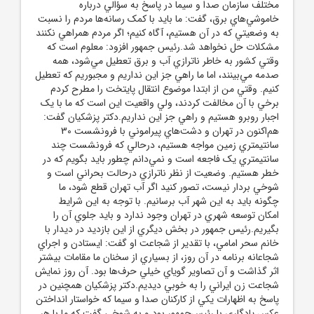
مختلف سازمان صدا و سيما در پاسخ به سؤالي درباره
خاموشي‌هاي برق، گفت: ما بايد با کمک رسانه‌ها مردم را نسبت
به وضعيتي که در آن هستيم، آگاه کنيم؛ اگر مردم همراهي نکنند
مشکلات حل نخواهد شد.رئيس جمهور افزود: معلوم است که
وقتي کشور به خاطر ناترازي آب و برق تعطيل مي‌شود، همه
صدمه مي‌بينند، اما ما راهي جز اين نداريم و مجبوريم که تعطيل
کنيم. وقتي من از ابتدا موضوع انتقال پايتخت را مطرح کردم
برخي با آن مخالفت کردند، ولي واقعيت اين است که ما با يک
اجبار روبرو هستيم و راهي جز اين نداريم.دکتر پزشکيان گفت:
هم‌اکنون در تهران و دشت‌هاي پيراموني با فرونشست 30
سانتيمتري زمين مواجه هستيم، درحالي که فرونشست چند
سانتيمتري يک فاجعه است و نمي‌دانم چطور بايد بگويم که در
خطر هستيم. وضعيت از نظر ناترازي درحالت بحراني‌ است و
شوخي بردار نيست، تصور کنيد اگر آب تهران قطع شود، ما
چگونه بايد به اين شهر آب برسانيم. با توجه به اين شرايط
امکان توسعه شهري در تهران وجود ندارد و بايد جلوي آن را
بگيريم.رئيس جمهور در بخش ديگري از اين بازديد در ديدار با
خانم سحر امامي، با تقدير از شجاعت او گفت: ايستادن و اجراي
شجاعانه برنامه در آن روز، از بسياري از سخنان ما مقامات بيشتر
اثر گذاشت و آن تصاوير گوياي خيلي حرف‌ها بود. آن روز نمايش
شجاعت زن ايراني را به خوبي ديديم.دکتر پزشکيان همچنين در
پاسخ به اظهارات يکي از کارکنان صدا و سيما که خواستار انداختن
عکس يادگاري با رئيس‌جمهور بود و به شوخي گفت که ما با هر