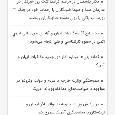
دکتر پزشکيان در مراسم گراميداشت روز خبرنگار در
سازمان صدا و سيما:خبرنگاران با زحمات خود در جنگ 12
روزه، آب پاکي را روي دست جنايتکاران ريختند
يک منبع آگاه:مذاکرات ايران و آژانس بين‌المللي انرژي
اتمي در سطح کارشناسي و فني انجام مي‌شود
گمانه زني‌ها درباره آغاز دور جديد مذاکرات ايران و
آمريکا
همبستگي وزارت خارجه با مردم و دولت ونزوئلا در
مواجهه با سياست‌هاي مداخله‌جويانه آمريکا
در واکنش وزارت خارجه به توافق آذربايجان و
ارمنستان با ميانجيگري آمريکا مطرح شد