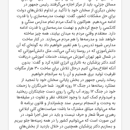
مسائل جزئي، بايد از مرکز اجازه مي‌گرفتند.رئيس جمهور در
بخش ديگري از سخنان خود با تأکيد بر تداوم تلاش‌هاي دولت
براي حل مشکلات کشور، گفت: نهضت مدرسه‌سازي را با قدرت
ادامه مي‌دهيم. هم‌اکنون با کمک مردم تمام مدارس سنگي و
کانکسي را جمع کرده‌ايم و نهضت مدرسه‌سازي با قدرت ادامه
دارد. معتقدم وقتي مردم به ميدان بيايند، همه چيز ساخته
خواهد شد و مدرسه‌ها را هم مردم مي‌سازند. در کنار ساخت
مدارس شيوه تدريس را هم تغيير خواهيم داد به گونه‌اي که آن
دانش‌آموزي که در روستا زندگي مي‌کند، مثل دانش‌آموزاني که
در شمال شهر تهران آموزش مي‌بينند، خدمات آموزشي دريافت
کنند.دکتر پزشکيان به ناترازي انرژي اشاره کرد و گفت: بدون
آنکه اطلاع‌رساني کنيم درحال تلاش براي ساخت 30 هزار مگاوات
ظرفيت توليد برق هستيم و آن را به سرانجام خواهيم
رساند.رئيس جمهور در بخش پاياني سخنان خود با تمجيد از
عملکرد رسانه‌ها در جنگ 12 روزه افزود: شما خبرنگاران با زحمات
خود در جنگ 12 روزه، آب پاکي را روي دست جنايتکاران ريختيد
و اميدوارم کمک کنيد با وجود اختلاف نظر و تفاوت در سليقه‌ها
به وحدت و انسجام برسيم. سند چشم‌انداز و قانون برنامه 5
ساله مي‌تواند ميثاق مشترک ما باشد؛ سياست‌هاي کلي ابلاغي
رهبري صرفاً شعار و حرف نيست و بايد در عمل اجرا شود، در
اين صورت است که مي‌توانيم کشور را در همه زمينه‌ها جلو ببريم
و بسازيم.دکتر پزشکيان همچنين در خلال بازديد از بخش‌هاي