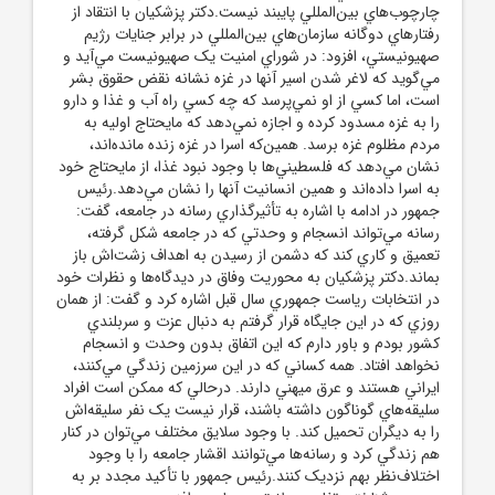
چارچوب‌هاي بين‌المللي پايبند نيست.دکتر پزشکيان با انتقاد از
رفتارهاي دوگانه سازمان‌هاي بين‌المللي در برابر جنايات رژيم
صهيونيستي، افزود: در شوراي امنيت يک صهيونيست مي‌آيد و
مي‌گويد که لاغر شدن اسير آنها در غزه نشانه نقض حقوق بشر
است، اما کسي از او نمي‌پرسد که چه کسي راه آب و غذا و دارو
را به غزه مسدود کرده و اجازه نمي‌دهد که مايحتاج اوليه به
مردم مظلوم غزه برسد. همين‌که اسرا در غزه زنده مانده‌اند،
نشان مي‌دهد که فلسطيني‌ها با وجود نبود غذا، از مايحتاج خود
به اسرا داده‌اند و همين انسانيت آنها را نشان مي‌دهد.رئيس
جمهور در ادامه با اشاره به تأثيرگذاري رسانه در جامعه، گفت:
رسانه مي‌تواند انسجام و وحدتي که در جامعه شکل گرفته،
تعميق و کاري کند که دشمن از رسيدن به اهداف زشت‌اش باز
بماند.دکتر پزشکيان به محوريت وفاق در ديدگاه‌ها و نظرات خود
در انتخابات رياست جمهوري سال قبل اشاره کرد و گفت: از همان
روزي که در اين جايگاه قرار گرفتم به دنبال عزت و سربلندي
کشور بودم و باور دارم که اين اتفاق بدون وحدت و انسجام
نخواهد افتاد. همه کساني که در اين سرزمين زندگي مي‌کنند،
ايراني هستند و عرق ميهني دارند. درحالي که ممکن است افراد
سليقه‌هاي گوناگون داشته باشند، قرار نيست يک نفر سليقه‌اش
را به ديگران تحميل کند. با وجود سلايق مختلف مي‌توان در کنار
هم زندگي کرد و رسانه‌ها مي‌توانند اقشار جامعه را با وجود
اختلاف‌نظر بهم نزديک کنند.رئيس جمهور با تأکيد مجدد بر به