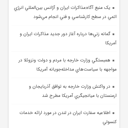
يک منبع آگاه:مذاکرات ايران و آژانس بين‌المللي انرژي
اتمي در سطح کارشناسي و فني انجام مي‌شود
گمانه زني‌ها درباره آغاز دور جديد مذاکرات ايران و
آمريکا
همبستگي وزارت خارجه با مردم و دولت ونزوئلا در
مواجهه با سياست‌هاي مداخله‌جويانه آمريکا
در واکنش وزارت خارجه به توافق آذربايجان و
ارمنستان با ميانجيگري آمريکا مطرح شد
اطلاعيه سفارت ايران در لندن در مورد ارائه خدمات
کنسولي