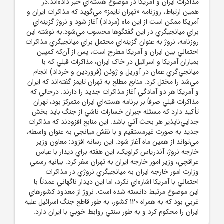
مذاکرات ايران و آمريکا در موضوع هسته‌اي خبر داده‌اند.در
همين ارتباط، روزنامه «تهران تايمز» مي‌گويد که مذاکرات ايران و
آمريکا ممکن است از اين ماه (مرداد) آغاز شود و نروژ گزينه‌اي
براي ميانجيگري در اين گفتگوها محسوب مي‌شود.به نوشته اين
روزنامه، نروژ به عنوان گزينه‌اي محتمل براي ميانجيگري مذاکرات
احتمالي بين ايران و آمريکا مطرح است، پس از آن‌که کمپين
بمباران آمريکا و اسرائيل در خاک ايران، مذاکرات قبلي که با
ميانجي‌گري عمان در آوريل و ژوئن (فروردين و خرداد) انجام
مي‌شد را مختل کرد. منابع مطلع به تهران تايمز گفته‌اند که ايران
و آمريکا هر دو آمادگي آغاز مذاکرات جديد را دارند. درحالي که
مذاکرات قبلي صرفاً بر برنامه هسته‌اي ايران متمرکز بود، تهران
تأکيد دارد که مسئله جبران خسارات ناشي از جنگ بايد بخش
جدايي‌ناپذير هر بحث آتي باشد. اين منابع افزودند که مذاکرات
جديد به صورت غيرمستقيم و با نقش ميانجي به عنوان واسطه،
مي‌تواند از همين ماه آغاز شود. اين رسانه افزود: معاون وزير
خارجه نروژ، آندرياس کراويک، اين هفته براي ديدار با عباس
عراقچي، وزير امور خارجه ايران به تهران سفر کرد. بيانيه رسمي
وزارت امور خارجه ايران به ميانجيگري نروژي در مذاکرات
احتمالي با آمريکا اشاره‌اي نکرد، اما اين ديدار ناگهاني عمدتاً با
اين موضوع مرتبط دانسته شده است. نروژ از معدود کشورهاي
غربي بود که به همراه 120 کشور، به طور قاطع جنگ اسرائيل عليه
ايران را محکوم کرد و به طور سنتي روابط خوبي با ايران دارد.