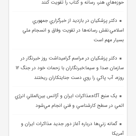
حوزه‌هاي هنر، رسانه و کتاب را تقويت کنند
دکتر پزشکيان در بازديد از خبرگزاري جمهوري
اسلامي:نقش رسانه‌ها در تقويت وفاق و انسجام ملي
بسيار مهم است
دکتر پزشکيان در مراسم گراميداشت روز خبرنگار در
سازمان صدا و سيما:خبرنگاران با زحمات خود در جنگ 12
روزه، آب پاکي را روي دست جنايتکاران ريختند
يک منبع آگاه:مذاکرات ايران و آژانس بين‌المللي انرژي
اتمي در سطح کارشناسي و فني انجام مي‌شود
گمانه زني‌ها درباره آغاز دور جديد مذاکرات ايران و
آمريکا