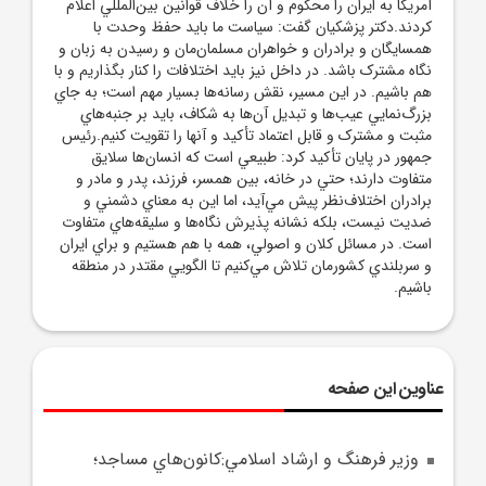
آمريکا به ايران را محکوم و آن را خلاف قوانين بين‌المللي اعلام
کردند.دکتر پزشکيان گفت: سياست ما بايد حفظ وحدت با
همسايگان و برادران و خواهران مسلمان‌مان و رسيدن به زبان و
نگاه مشترک باشد. در داخل نيز بايد اختلافات را کنار بگذاريم و با
هم باشيم. در اين مسير، نقش رسانه‌ها بسيار مهم است؛ به جاي
بزرگ‌نمايي عيب‌ها و تبديل آن‌ها به شکاف، بايد بر جنبه‌هاي
مثبت و مشترک و قابل اعتماد تأکيد و آنها را تقويت کنيم.رئيس
جمهور در پايان تأکيد کرد: طبيعي است که انسان‌ها سلايق
متفاوت دارند؛ حتي در خانه، بين همسر، فرزند، پدر و مادر و
برادران اختلاف‌نظر پيش مي‌آيد، اما اين به معناي دشمني و
ضديت نيست، بلکه نشانه پذيرش نگاه‌ها و سليقه‌هاي متفاوت
است. در مسائل کلان و اصولي، همه با هم هستيم و براي ايران
و سربلندي کشورمان تلاش مي‌کنيم تا الگويي مقتدر در منطقه
باشيم.
عناوین این صفحه
وزير فرهنگ و ارشاد اسلامي:کانون‌هاي مساجد؛