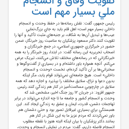
تقويت وفاق و انسجام
ملي بسيار مهم است
رئيس جمهور، گفت: نقش رسانه‌ها در حفظ وحدت و انسجام
داخلي بسيار مهم است؛ اهل قلم بايد به جاي بزرگ‌نمايي
عيب‌ها و تبديل آن‌ها به شکاف، بر جنبه‌هاي مثبت تأکيد و آنها را
تقويت کنند.دکتر مسعود پزشکيان به مناسبت روز خبرنگار، ضمن
حضور در خبرگزاري جمهوري اسلامي، در جمع خبرنگاران و
اصحاب تحريريه اين رسانه گفت: در ابتدا، روز خبرنگار را به همه
خبرنگاراني که در رسانه‌هاي مختلف تلاش مي‌کنند، تبريک عرض
مي‌کنم. آنچه همواره باور داشته‌ام و در بسياري از گفت‌وگوها و
سخنراني‌ها بر آن تأکيد کرده‌ام، نخست «وحدت و انسجام
داخلي» است. هيچ جامعه‌اي نمي‌تواند قوام يابد، مگر اينکه
بدون دعوا و نزاع، سلايق مختلف را بپذيرد و اجازه دهد که همه
سلايق در چارچوبي مسالمت‌آميز در کنار هم زندگي کنند.رئيس
جمهور افزود: در جريان 12 روز جنگ اخير، مشخص شد که
وحدت و انسجام کشور و جامعه ما تا چه اندازه مي‌تواند در برابر
تهاجمات دشمن، قدرت، ايمان و عشق به زندگي ايجاد کند. اين
همبستگي براي بسياري غيرقابل تصور بود و حتي دشمنان هم
باور نمي‌کردند که مردم عزيز ما به اين شکل در کنار هم
بمانند.دکتر پزشکيان با بيان اينکه البته هنوز با نقطه مطلوب
انسجام فاصله داريم، گفت: مردم در نمايش انسجام و وحدت،