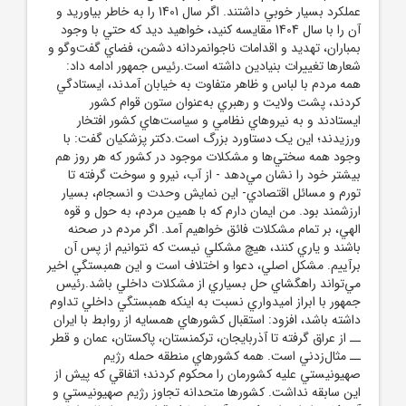
عملکرد بسيار خوبي داشتند. اگر سال 1401 را به خاطر بياوريد و
آن را با سال 1404 مقايسه کنيد، خواهيد ديد که حتي با وجود
بمباران، تهديد و اقدامات ناجوانمردانه دشمن، فضاي گفت‌وگو و
شعارها تغييرات بنيادين داشته است.رئيس جمهور ادامه داد:
همه مردم با لباس‌ و ظاهر متفاوت به خيابان آمدند، ايستادگي
کردند، پشت ولايت و رهبري به‌عنوان ستون قوام کشور
ايستادند و به نيروهاي نظامي و سياست‌هاي کشور افتخار
ورزيدند؛ اين يک دستاورد بزرگ است.دکتر پزشکيان گفت: با
وجود همه سختي‌ها و مشکلات موجود در کشور که هر روز هم
بيشتر خود را نشان مي‌دهد - از آب، نيرو و سوخت گرفته تا
تورم و مسائل اقتصادي- اين نمايش وحدت و انسجام، بسيار
ارزشمند بود. من ايمان دارم که با همين مردم، به حول و قوه
الهي، بر تمام مشکلات فائق خواهيم آمد. اگر مردم در صحنه
باشند و ياري کنند، هيچ مشکلي نيست که نتوانيم از پس آن
برآييم. مشکل اصلي، دعوا و اختلاف است و اين همبستگي اخير
مي‌تواند راهگشاي حل بسياري از مشکلات داخلي باشد.رئيس
جمهور با ابراز اميدواري نسبت به اينکه همبستگي داخلي تداوم
داشته باشد، افزود: استقبال کشورهاي همسايه از روابط با ايران
ــ از عراق گرفته تا آذربايجان، ترکمنستان، پاکستان، عمان و قطر
ــ مثال‌زدني است. همه کشورهاي منطقه حمله رژيم
صهيونيستي عليه کشورمان را محکوم کردند؛ اتفاقي که پيش از
اين سابقه نداشت. کشورها متحدانه تجاوز رژيم صهيونيستي و