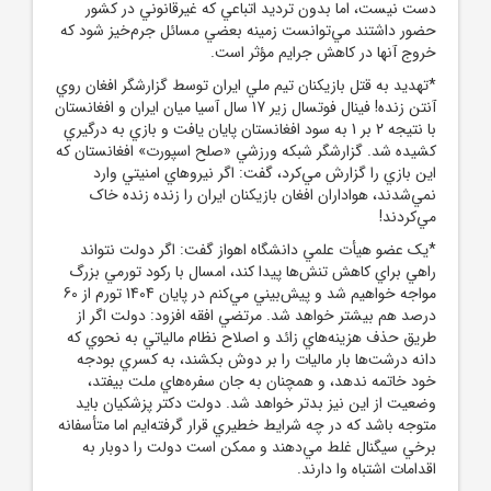
دست نيست، اما بدون ترديد اتباعي که غيرقانوني در کشور
حضور داشتند مي‌توانست زمينه بعضي مسائل جرم‌خيز شود که
خروج آنها در کاهش جرايم مؤثر است.
*تهديد به قتل بازيکنان تيم ملي ايران توسط گزارشگر افغان روي
آنتن زنده! فينال فوتسال زير 17 سال آسيا ميان ايران و افغانستان
با نتيجه 2 بر 1 به سود افغانستان پايان يافت و بازي به درگيري
کشيده شد. گزارشگر شبکه ورزشي «صلح اسپورت» افغانستان که
اين بازي را گزارش مي‌کرد، گفت: اگر نيروهاي امنيتي وارد
نمي‌شدند، هواداران افغان بازيکنان ايران را زنده زنده خاک
مي‌کردند!
*يک عضو هيأت علمي دانشگاه اهواز گفت: اگر دولت نتواند
راهي براي کاهش تنش‌ها پيدا کند، امسال با رکود تورمي بزرگ
مواجه خواهيم شد و پيش‌بيني مي‌کنم در پايان 1404 تورم از 60
درصد هم بيشتر خواهد شد. مرتضي افقه افزود: دولت اگر از
طريق حذف هزينه‌هاي زائد و اصلاح نظام مالياتي به نحوي که
دانه درشت‌ها بار ماليات را بر دوش بکشند، به کسري بودجه
خود خاتمه ندهد، و همچنان به جان سفره‌هاي ملت بيفتد،
وضعيت از اين نيز بدتر خواهد شد. دولت دکتر پزشکيان بايد
متوجه باشد که در چه شرايط خطيري قرار گرفته‌ايم اما متأسفانه
برخي سيگنال غلط مي‌دهند و ممکن است دولت را دوبار به
اقدامات اشتباه وا دارند.