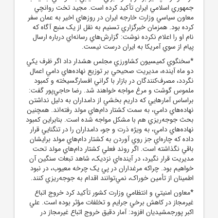
جمهوري اسلامي ايران تأکيد کرده است. مجيد تخت روانچي
معاون سياسي وزارت خارجه ايران در روزهاي اخير به عمان سفر
کرده بود. همزمان خبرگزاري تسنيم به نقل از يک منبع آگاه که
نام او را اعلام نکرده نوشت: گزارش‌هاي رسانه‌اي درباره ارسال
پيام از سوي آمريکا به ايران درست نيست.
*سخنگوي کميسيون کشاورزي مجلس هشدار داد اگر ظرف يکي
دو ماه آينده، مديريت صحيحي بر توزيع نهاده‌هاي دامي اعمال
نگردد، مصرف‌کنندگان در بازار با گراني افسارگسيخته و کمبود
ملموس گوشت و مرغ مواجه خواهند شد. رضا حاجي‌پور گفت:
براساس آمارهايي که داريم بخشي از دامداران به دليل نداشتن
نهاده‌هاي دامي، به سمت کشتار دام‌هاي مولد رفته‌اند. همچنين
بحث جوجه‌ريزي هم با مشکل مواجه شده است. بنابراين کمبود
نهاده‌هاي دامي، به ويژه ذرت و جو، دامداران را در تنگنايي قرار
داده که چاره‌اي جز روي آوردن به کشتار دام‌هاي مولد برايشان
باقي نگذاشته است. اگر روند فعلي کشتار دام‌هاي مولد تحت
مديريت قرار نگيرد، در آينده‌اي نزديک، شاهد تبعات سنگين آن
خواهيم بود. چراکه مرغداران در پي يک چرخه معيوب، در نبود
اطمينان از تأمين خوراک، نمي‌توانند اقدام به جوجه‌ريزي کنند.
*معاون امنيتي و انتظامي وزارت کشور تأکيد کرد خروج اتباع
غيرمجاز در کاهش برخي جرايم و تخلفات مؤثر بوده است. علي
اکبر پورجمشيديان افزود: آمار دقيق خروج اتباع غيرمجاز در