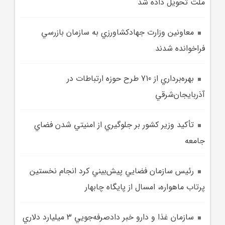
ملت تحويل داده شد
معاونين وزارت جهادکشاورزي به سازمان بازرسي
فراخوانده شدند
بهره‌برداري از 710 طرح حوزه ارتباطات در
آذربايجان‌شرقي
تأکيد وزير کشور بر جلوگيري از امنيتي شدن فضاي
جامعه
رئيس سازمان فضايي پيش‌بيني کرد انجام نخستين
پرتاب ماهواره، امسال از پايگاه چابهار
سازمان غذا و دارو خبر دادصرفه‌جويي 3 ميليارد دلاري