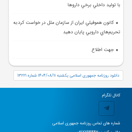
با توليد داخلي برخي داروها
کانون هموفيلي ايران از سازمان ملل در خواست کرد:به
تحريم‌هاي دارويي پايان دهيد
جهت اطلاع
دانلود روزنامه جمهوری اسلامی یکشنبه 1404/08/11 شماره 13221
کانال تلگرام
شماره های تماس روزنامه جمهوری اسلامی
دفتر مرکزی: 02177644420