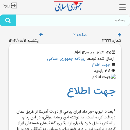
ورود
صفحه 2
شماره 13221
یکشنبه 1404/08/11
11/2/2025 12:00:00 AM
ارسال شده توسط
روزنامه جمهوری اسلامی
جهت اطلاع
301 بازدید
جهت اطلاع
*بغداد اليوم، خبر داد ايران پيامي از دولت آمريکا از طريق عمان
دريافت کرده است. به نوشته اين رسانه عراقي، در اين پيام،
واشنگتن تمايل خود را براي ازسرگيري گفتگوهاي هسته‌اي ابراز
کرده و ترامپ نيز بر عزم خود براي دستيابي به توافقي جديد با