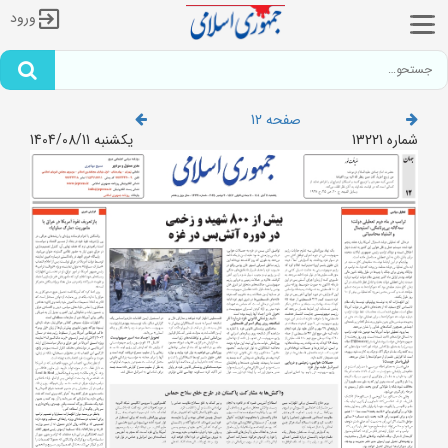
ورود
صفحه 12
شماره 13221
یکشنبه 1404/08/11