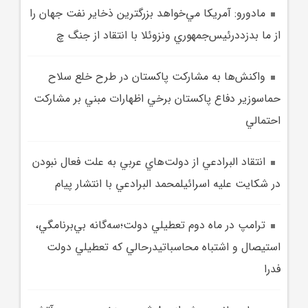
مادورو: آمريکا مي‌خواهد بزرگترين ذخاير نفت جهان را
از ما بدزددرئيس‌جمهوري ونزوئلا با انتقاد از جنگ چ
واکنش‌ها به مشارکت پاکستان در طرح خلع سلاح
حماسوزير دفاع پاکستان برخي اظهارات مبني بر مشارکت
احتمالي
انتقاد البرادعي از دولت‌هاي عربي به علت فعال نبودن
در شکايت عليه اسرائيلمحمد البرادعي با انتشار پيام
ترامپ در ماه دوم تعطيلي دولت؛سه‌گانه بي‌برنامگي،
استيصال و اشتباه محاسباتيدرحالي که تعطيلي دولت
فدرا