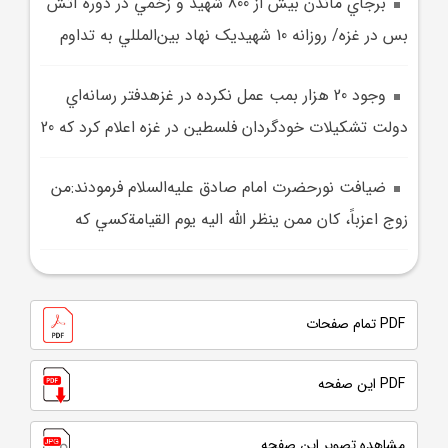
برجاي ماندن بيش از 800 شهيد و زخمي در دوره آتش
بس در غزه/ روزانه 10 شهيديک نهاد بين‌المللي به تداوم
وجود 20 هزار بمب عمل نکرده در غزهدفتر رسانه‌اي
دولت تشکيلات خودگردان فلسطين در غزه اعلام کرد که 20
ضيافت نورحضرت امام صادق عليه‌السلام فرمودند:من
زوج اعزباً، کان ممن ينظر الله اليه يوم ‌القيامةکسي که
PDF تمام صفحات
PDF این صفحه
مشاهده تصویر این صفحه