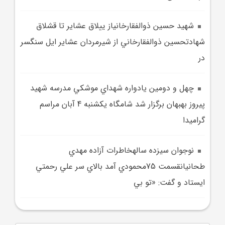
شهيد حسين ذوالفقارخانياز ييلاق عشاير تا قشلاق
شهادتحسين ذوالفقارخاني از شيرمردان عشاير ايل سنگسر
در
چهل و دومين يادواره شهداي موشکي مدرسه شهيد
پيروز بهبهان برگزار شد شامگاه يکشنبه 4 آبان مراسم
گراميدا
نوجوان سيزده سالهخاطرات آزاده مهدي
طحانيانقسمت 75محمودي آمد بالاي سر علي رحمتي
ايستاد و گفت: «تو بي‌