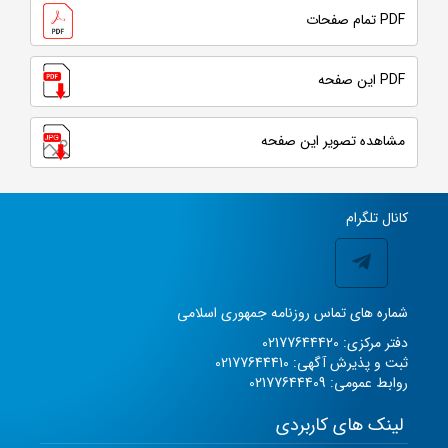
PDF تمام صفحات
PDF این صفحه
مشاهده تصویر این صفحه
کانال تلگرام
شماره های تماس روزنامه جمهوری اسلامی
دفتر مرکزی: 02177644420
ثبت و پذیرش آگهی: 02177644410
روابط عمومی: 02177644409
لینک های کاربردی