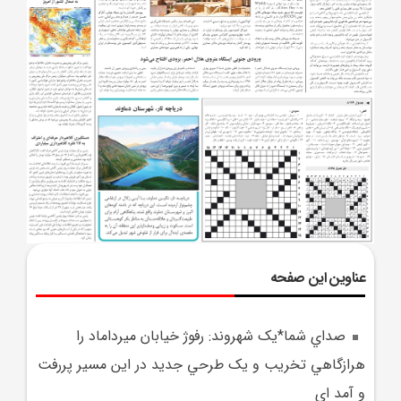
عناوین این صفحه
صداي شما*يک شهروند: رفوژ خيابان ميرداماد را
هرازگاهي تخريب و يک طرحي جديد در اين مسير پررفت
و آمد اي