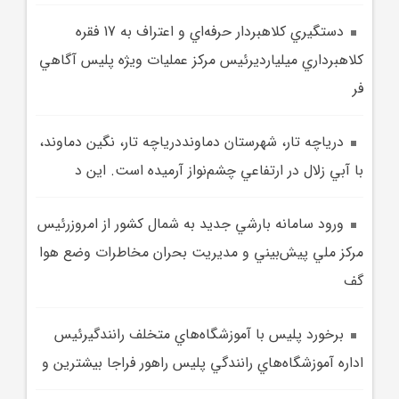
دستگيري کلاهبردار حرفه‌اي و اعتراف به 17 فقره
کلاهبرداري ميليارديرئيس مرکز عمليات ويژه پليس آگاهي
فر
درياچه تار، شهرستان دماونددرياچه تار، نگين دماوند،
با آبي زلال در ارتفاعي چشم‌نواز آرميده است. اين د
ورود سامانه بارشي جديد به شمال کشور از امروزرئيس
مرکز ملي پيش‌بيني و مديريت بحران مخاطرات وضع هوا
گف
برخورد پليس با آموزشگاه‌هاي متخلف رانندگيرئيس
اداره آموزشگاه‌هاي رانندگي پليس راهور فراجا بيشترين و