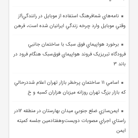
نامه‌هاي شمافرهنگ استفاده از موبايل در رانندگي!از
وقتي موبايل وارد چرخه زندگي ايرانيان شده است، فرهن
برخورد هواپيماي فوق سبک با ساختمان جانبي
فرودگاه تبريزيک فروند هواپيماي فوق‌سبک هنگام فرود در
باند 3
اسامي 11 ساختمانِ پرخطر بازار تهران اعلام شددرحالي
که بازار بزرگ تهران روزانه ميزبان هزاران کسبه و خ
ايمن‌سازي ضلع جنوبي ميدان بهارستان در منطقه 12در
راستاي اجراي مصوبات دويست‌وهفتادمين جلسه کميته
ايمن