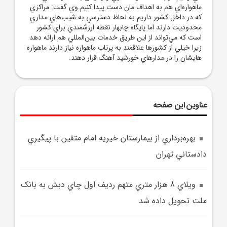
ماهواره‌اي هم به اهداف مان دست پيدا کنيم.وي گفت: مراکزي
که در داخل کشور داريم به لحاظ دسترسي به شيب‌هاي مداري
محدوديت دارند اما پايگاه چابهار نقطه ارزشمندي براي کشور
است که مي‌تواند از اين طريق خدمات بين‌المللي هم ارائه دهد
زيرا خيلي از کشورها علاقمند به پرتاب ماهواره نياز دارند ماهواره‌
هايشان را در مدارهاي خورشيد آهنگ قرار دهند.
عناوین این صفحه
بهره‌برداري از بيمارستان خيريه امام متقين با پيگيري
دادستاني تهران
ويلاي 8 هزار متري متهم رديف اول چاي دبش به بانک
ملت تحويل داده شد