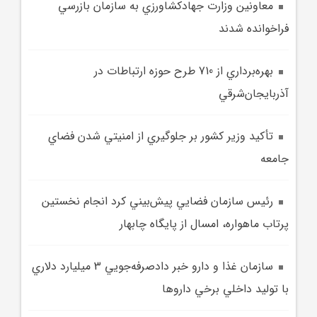
معاونين وزارت جهادکشاورزي به سازمان بازرسي
فراخوانده شدند
بهره‌برداري از 710 طرح حوزه ارتباطات در
آذربايجان‌شرقي
تأکيد وزير کشور بر جلوگيري از امنيتي شدن فضاي
جامعه
رئيس سازمان فضايي پيش‌بيني کرد انجام نخستين
پرتاب ماهواره، امسال از پايگاه چابهار
سازمان غذا و دارو خبر دادصرفه‌جويي 3 ميليارد دلاري
با توليد داخلي برخي داروها