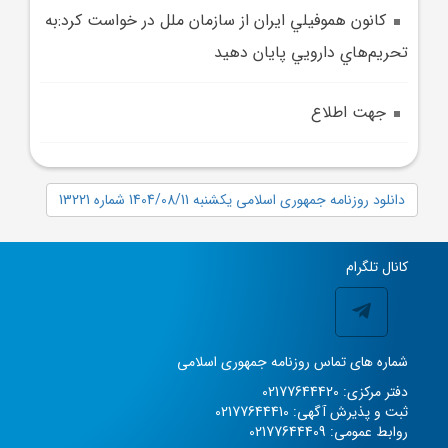
کانون هموفيلي ايران از سازمان ملل در خواست کرد:به
تحريم‌هاي دارويي پايان دهيد
جهت اطلاع
دانلود روزنامه جمهوری اسلامی یکشنبه 1404/08/11 شماره 13221
کانال تلگرام
شماره های تماس روزنامه جمهوری اسلامی
دفتر مرکزی: 02177644420
ثبت و پذیرش آگهی: 02177644410
روابط عمومی: 02177644409