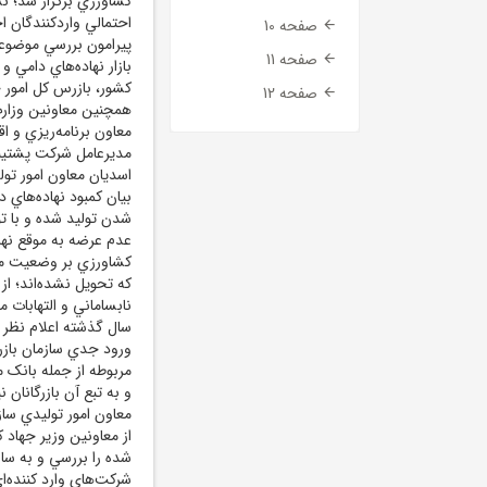
کشاورزي برگزار شد؛ نش
احتمالي واردکنندگان 
صفحه 10
پيرامون بررسي موضوعا
صفحه 11
بازار نهاده‌هاي دامي 
کشور، بازرس کل امور ج
صفحه 12
همچنين معاونين وزارت
معاون برنامه‌ريزي و
مديرعامل شرکت پشتيبان
اسديان معاون امور ت
بيان کمبود نهاده‌هاي 
شدن توليد شده و با ت
عدم عرضه به موقع نها
کشاورزي بر وضعيت مو
که تحويل نشده‌اند؛ از
نابساماني و التهابات م
سال گذشته اعلام نظر 
ورود جدي سازمان بازر
مربوطه از جمله بانک 
و به تبع آن بازرگانان 
از معاونين وزير جها
شده را بررسي و به سا
شرکت‌هاي وارد کننده‌ا