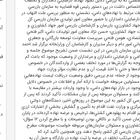
ستي که به بررسي دلايل کمبود نهاده، نارضايتي دامداران و تخلفات
اختصاص داشت.در پي دستور رئيس قوه قضاييه به سازمان بازرسي
ت مرتبط با نهاده‌هاي دامي، نشستي به منظور بررسي علت التهاب در
و نارضايتي دامداران با حضور معاون امور توليدي سازمان بازرسي کل
هاد کشاورزي، بازرسان و کارشناسان بازرسي امور جهاد کشاورزي و
آذ
 جهاد کشاورزي؛ حسن نژاد معاون امور توليدات دامي، اکبر فتحي
 اقتصادي، هومن فتحي سرپرست معاونت توسعه بازرگاني و جعفري
ي امور دام و ديگر مديران و کارشناسان آن وزارتخانه برگزار شد.احمد
وليدي سازمان بازرسي در اين نشست ضمن تشريح موضوع جلسه و
فض
دامي و نارضايتي دامداران و مرغداران از وضعيت موجود که باعث کم
وجه به گزارش‌ها در مورد تخلف بعضي از واردکنندگان در خصوص
ده‌ها و حتي با اخذ قيمت آن و عدم نظارت مؤثر وزارت جهاد
جود از جمله؛ عدم بررسي دقيق وضعيت دريافت ليست نهاده‌هايي
 مسئولين مربوطه خواست با ارائه آمار و اطلاعات در خصوص دلايل
نخ
وجود در بازار نهاده‌هاي دامي، با وجود واردات بيشتر در مقايسه با
کنند و مسئولان مربوطه پس از بيان مشکلات، تأکيد کردند که پس از
سي کل کشور به اين موضوع در روز‌هاي اخير، دستگاه‌هاي دولتي
مرکزي و وزارت نفت اقدام به تأمين و گشايش بخشي از اعتبارات ارزي
نيز اقدام به پهلودهي کشتي‌ها، ترخيص و عرضه نهاده کرده‌اند.در پايان
دل
معاون امور توليدي سازمان ضمن تأکيد بر ناکافي بودن توضيحات و با مطرح کردن 12 سؤال؛
د کشاورزي و مسئولان سازمان‌هاي مربوطه خواست؛ موضوعات مطرح
زمان بازرسي کل کشور پاسخ دهند.وي همچنين تأکيد کرد که
ي که مرتکب تخلف در عرضه يا ثبت نهاده در بازارگاه و حمل آن به