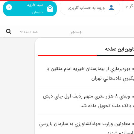
سبد خرید
گرام
0
ورود به حساب کاربری
0
تومان
اوین این صفحه
بهره‌برداري از بيمارستان خيريه امام متقين با
گيري دادستاني تهران
ويلاي 8 هزار متري متهم رديف اول چاي دبش
 بانک ملت تحويل داده شد
معاونين وزارت جهادکشاورزي به سازمان بازرسي
اخوانده شدند