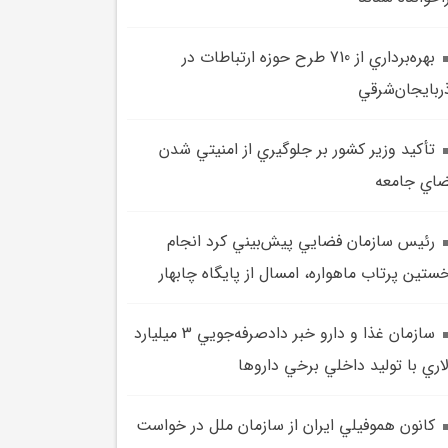
بهره‌برداري از 710 طرح حوزه ارتباطات در
ربايجان‌شرقي
تأکيد وزير کشور بر جلوگيري از امنيتي شدن
اي جامعه
رئيس سازمان فضايي پيش‌بيني کرد انجام
ستين پرتاب ماهواره، امسال از پايگاه چابهار
سازمان غذا و دارو خبر دادصرفه‌جويي 3 ميليارد
اري با توليد داخلي برخي داروها
کانون هموفيلي ايران از سازمان ملل در خواست