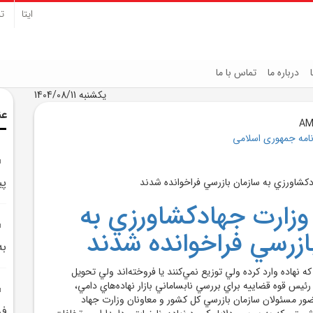
ایتا
تل
درباره ما
تماس با ما
یکشنبه 1404/08/11
عن
نامه جمهوری اسلامی
پي
وزارت جهادکشاورزي به
ازرسي فراخوانده شدند
به
 نهاده وارد کرده ولي توزيع نمي‌کنند يا فروخته‌اند ولي تحويل
ئيس قوه قضاييه براي بررسي نابساماني بازار نهاده‌هاي دامي،
 مسئولان سازمان بازرسي کل کشور و معاونان وزارت جهاد
فر