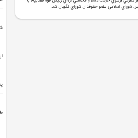
ز معرفي ازسوي حجت‌الاسلام محسني اژه‌اي رئيس قوه قضاييه، با
لس شوراي اسلامي عضو حقوقدان شوراي نگهبان شد.
ش
از
پل
طا