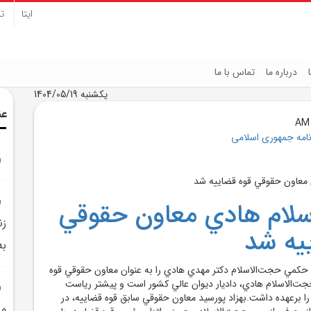
ایتا
تل
درباره ما
تماس با ما
یکشنبه 1404/05/19
عن
نامه جمهوری اسلامی
سلام هادي معاون حقوقي
زن
يه شد
به
حکمي حجت‌الاسلام دکتر مهدي هادي را به عنوان معاون حقوقي قوه
ت‌الاسلام هادي، داديار ديوان عالي کشور است و پيشتر رياست
را برعهده داشت.بهزاد پورسيد معاون حقوقي سابق قوه قضاييه، در
مي