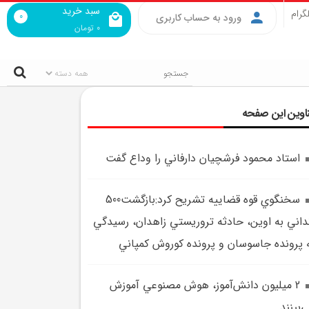
سبد خرید
گرام
0
ورود به حساب کاربری
0
تومان
اوین این صفحه
استاد محمود فرشچيان دارفاني را وداع گفت
سخنگوي قوه قضاييه تشريح کرد:بازگشت500
داني به اوين، حادثه تروريستي زاهدان، رسيدگي
 پرونده جاسوسان و پرونده کوروش کمپاني
2 ميليون دانش‌آموز، هوش مصنوعي آموزش
‌بينند