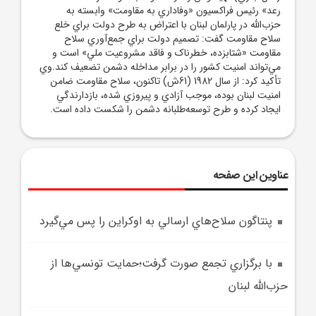
رعد» رئيس فراکسيون «وفاداري به مقاومت» وابسته به
حزب‌الله در پارلمان لبنان با اعتراض به طرح دولت براي خلع
سلاح مقاومت گفت: تصميم دولت براي جمع‌آوري سلاح
مقاومت «شتابزده، خطرناک و فاقد مشروعيت ملي» است و
مي‌تواند امنيت کشور را در برابر مداخله دشمن تضعيف کند.وي
تأکيد کرد: از سال 1982 (61ش) تاکنون، سلاح مقاومت ضامن
امنيت لبنان بوده، موجب آزادي و پيروزي شده، بازدارندگي
ايجاد کرده و طرح توسعه‌طلبانه دشمن را شکست داده است.
عناوین این صفحه
پنتاگون سلاح‌هاي ارسالي به اوکراين را پس مي‌گيرد
با برگزاري تجمع صورت گرفت؛حمايت تونسي‌ها از
حزب‌الله لبنان