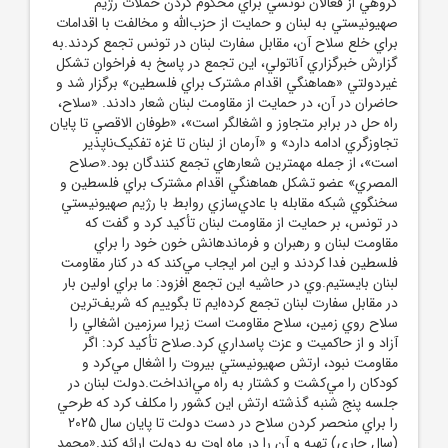
گروهي از فعالان تونسي براي محکوم کردن حملات رژيم
صهيونيستي به لبنان و حمايت از حزب‌الله و مخالفت با اقدامات
براي خلع سلاح آن، مقابل سفارت لبنان در تونس تجمع کردند.به
گزارش خبرگزاري آناتولي، اين تجمع در پاسخ به فراخوان تشکل
غيردولتي «هماهنگي اقدام مشترک براي فلسطين» برگزار شد و
حاضران در آن، در حمايت از مقاومت لبنان شعار دادند. «سلاح،
راه حل در برابر متجاوز و اشغالگر است»، «طوفان الاقصي تا پايان
تجاوزگري ادامه دارد» و «آرمان از لبنان تا غزه تفکيک‌ناپذير
است»، از جمله مهمترين شعارهاي تجمع کنندگان بود.«صلاح
المصري» عضو تشکل هماهنگي اقدام مشترک براي فلسطين و
سخنگوي شبکه مقابله با عادي‌سازي روابط با رژيم صهيونيستي
در تونس، بر حمايت از مقاومت لبنان تأکيد کرد و گفت که
مقاومت لبنان و رهبران و فرماندهانش خون خود را براي
فلسطين فدا کردند و اين امر ايجاب مي‌کند که در کنار مقاومت
لبنان بايستيم.وي در حاشيه اين تجمع افزود: ما براي اولين بار
در مقابل سفارت لبنان تجمع کرده‌ايم تا بگوييم که شريف‌ترين
سلاح روي زمين، سلاح مقاومت است زيرا سرزمين اشغالي را
آزاد و از حاکميت و عزت پاسداري کرد.صلاح تأکيد کرد: اگر
مقاومت نبود، ارتش صهيونيستي بيروت را اشغال مي‌کرد و
کودکان را مي‌کشت و کشتار به راه مي‌انداخت.دولت لبنان در
جلسه پنج شنبه گذشته ارتش اين کشور را مکلف کرد که طرحي
را براي منحصر کردن سلاح در دست دولت تا پايان سال 2025
(سال جاري) تهيه و آن را در ماه اوت به دولت ارائه کند.«محمد