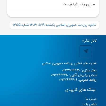
اين يک رؤيا نيست
دانلود روزنامه جمهوری اسلامی یکشنبه 1404/05/19 شماره 13155
کانال تلگرام
شماره های تماس روزنامه جمهوری اسلامی
دفتر مرکزی: 02177644420
ثبت و پذیرش آگهی: 02177644410
روابط عمومی: 02177644409
لینک های کاربردی
درباره ما
تماس با ما