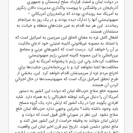
در دولت لبنان و امضاء قرارداد صلح ارمنستان و جمهوري
آذربايجان در واشنگتن با پيوست واگذاري مديريت دالان زنگزور
به آمريکا، سه رويدادي بودند که برنامه‌ريزان آمريکائي –
صهيونيستي آنها را تدارک ديده بودند و در يک روز به سرانجام
رساندند. اين هر سه اقدام به ضرر ملت‌هاي منطقه و خيانت به
مسلمانان هستند.
اشغال کامل غزه به معناي الحاق اين سرزمين به اسرائيل است که
با استناد به مصوبه غيرقانوني کابينه امنيتي خود ادعاي مالکيت
بر آن را خواهد کرد. درست است که کشورهاي عربي و مجامع
بين‌المللي با اين مصوبه کابينه امنيتي رژيم صهيونيستي
مخالفت کرده‌اند ولي اين رژيم با پشتوانه آمريکا به اين
مخالفت‌ها اعتنا نخواهد کرد و با بي‌رحمانه‌ترين جنايت‌ها براي
اخراج مردم غزه از سرزمينشان اقدام خواهد کرد. اين، بخشي از
طرح تحقق اسرائيل بزرگ است که صهيونيست‌ها در حال اجرائي
کردن آن هستند.
مصوبه خلع سلاح حزب‌الله لبنان که دولت اين کشور به دستور
آمريکا آن را دنبال مي‌کند توطئه خطرناکي را به همراه دارد. شايد
افرادي بگويند چرا در يک کشور که ارتش دارد يک گروه مسلح
باید وجود داشته باشد؟ بنابراين وجهي ندارد حزب‌الله لبنان خلع
سلاح نشود. اين نظر در صورتي قابل قبول است که دولت و
ارتش لبنان بتوانند به وظيفه حراست از اين کشور عمل کنند و
مانع تجاوز دشمن شوند. تاريخ نيم قرن اخير لبنان اين واقعيت
تلخ را به اثبات رسانده است که نه دولت اين کشور چنين اراده و