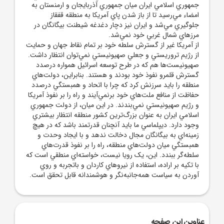
جمهوري اسلامي ايران ميان جمهوري آذربايجان و ارمنستان به
امضاء مي‌رسيد تا از باز شدن پاي آمريکا به منطقه قفقاز
جلوگيري مي‌شد و ايران نيز دچار دغدغه شيطنت بيگانگان در
مرزهاي شمال غربي خود نمي‌شد.
از آمريکا غير از گسترش سلطه خود بر تمام نقاط جهان و حمايت
از رژيم تروريستي و جعلي صهيونيستي نمي‌توان انتظار داشت.
صهيونيست‌ها هم که در طرح توسعه اسرائيل همواره درصدد
گسترش قلمرو نفوذ خود بودند و هستند. بنابراين، دولت‌هاي
منطقه را بايد سرزنش کرد که چرا با اتحاد و همبستگي درصدد
حفاظت از منافع ملت‌هاي خود برنمي‌آيند و راه را بر نفوذ آمريکا
و رژيم صهيونيستي نمي‌بندند. در اين ميان، از دولت جمهوري
اسلامي ايران به عنوان بزرگ‌ترين کشور منطقه انتظار بيشتري
وجود دارد. ديپلماسي ما بايد آنچنان قدرتمند باشد که در هيچ
زمينه‌اي به بيگانگان مجال دخالت ندهد و با ايجاد وحدت و
همبستگي ميان دولت‌هاي منطقه، راه را بر نفوذ قدرت‌هاي
سلطه‌گر ببندد. اين، يک رويا نيست، خواسته‌اي منطقي است که
با تکيه بر اراده، استفاده از نيروهاي کاردان و باتجربه و روي
آوردن به سياست همه‌جانبه‌نگر و هوشمندانه قابل تحقق است.
عناوین این صفحه