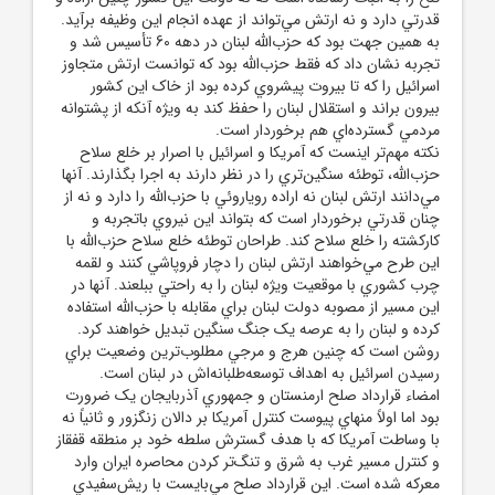
قدرتي دارد و نه ارتش مي‌تواند از عهده انجام اين وظيفه برآيد.
به همين جهت بود که حزب‌الله لبنان در دهه 60 تأسيس شد و
تجربه نشان داد که فقط حزب‌الله بود که توانست ارتش متجاوز
اسرائيل را که تا بيروت پيشروي کرده بود از خاک اين کشور
بيرون براند و استقلال لبنان را حفظ کند به ويژه آنکه از پشتوانه
مردمي گسترده‌اي هم برخوردار است.
نکته مهم‌تر اينست که آمريکا و اسرائيل با اصرار بر خلع سلاح
حزب‌الله، توطئه سنگين‌تري را در نظر دارند به اجرا بگذارند. آنها
مي‌دانند ارتش لبنان نه اراده روياروئي با حزب‌الله را دارد و نه از
چنان قدرتي برخوردار است که بتواند اين نيروي باتجربه و
کارکشته را خلع سلاح کند. طراحان توطئه خلع سلاح حزب‌الله با
اين طرح مي‌خواهند ارتش لبنان را دچار فروپاشي کنند و لقمه
چرب کشوري با موقعيت ويژه لبنان را به راحتي ببلعند. آنها در
اين مسير از مصوبه دولت لبنان براي مقابله با حزب‌الله استفاده
کرده و لبنان را به عرصه يک جنگ سنگين تبديل خواهند کرد.
روشن است که چنين هرج و مرجي مطلوب‌ترين وضعيت براي
رسيدن اسرائيل به اهداف توسعه‌طلبانه‌اش در لبنان است.
امضاء قرارداد صلح ارمنستان و جمهوري آذربايجان يک ضرورت
بود اما اولاً منهاي پيوست کنترل آمريکا بر دالان زنگزور و ثانياً نه
با وساطت آمريکا که با هدف گسترش سلطه خود بر منطقه قفقاز
و کنترل مسير غرب به شرق و تنگ‌تر کردن محاصره ايران وارد
معرکه شده است. اين قرارداد صلح مي‌بايست با ريش‌سفيدي