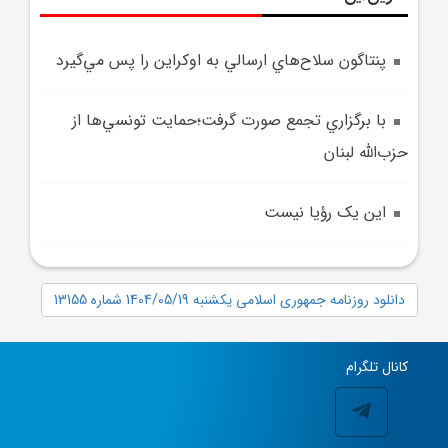
پنتاگون سلاح‌هاي ارسالي به اوکراين را پس مي‌گيرد
با برگزاري تجمع صورت گرفت؛حمايت تونسي‌ها از
حزب‌الله لبنان
اين يک رؤيا نيست
دانلود روزنامه جمهوری اسلامی یکشنبه 1404/05/19 شماره 13155
کانال تلگرام