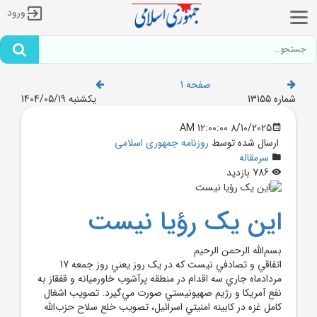
ورود
صفحه 1
شماره 13155
یکشنبه 1404/05/19
8/10/2025 12:00:00 AM
ارسال شده توسط
روزنامه جمهوری اسلامی
سرمقاله
786 بازدید
اين يک رؤيا نيست
بسم‌الله الرحمن الرحيم
اتفاقي و تصادفي نيست که در يک روز يعني روز جمعه 17
مردادماه جاري سه اقدام در منطقه پرآشوب خاورميانه و قفقاز به
نفع آمريکا و رژيم صهيونيستي صورت مي‌گيرد. تصويب اشغال
کامل غزه در کابينه امنيتي اسرائيل، تصويب خلع ‌سلاح حزب‌الله