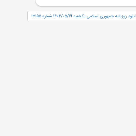
نلود روزنامه جمهوری اسلامی یکشنبه 1404/05/19 شماره 13155