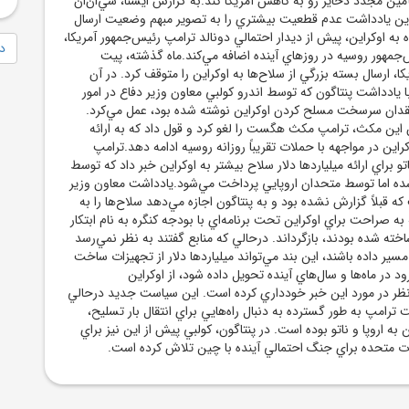
ين مجدد ذخاير رو به کاهش آمريکا کند.به گزارش ايسنا، سي‌ان‌ان
 اين يادداشت عدم قطعيت بيشتري را به تصوير مبهم وضعيت ارسال
 به اوکراين، پيش از ديدار احتمالي دونالد ترامپ رئيس‌جمهور آمريکا،
دا
س‌جمهور روسيه در روزهاي آينده اضافه مي‌کند.ماه گذشته، پيت
، ارسال بسته بزرگي از سلاح‌ها به اوکراين را متوقف کرد. در آن
يادداشت پنتاگون که توسط اندرو کولبي معاون وزير دفاع در امور
قدان سرسخت مسلح کردن اوکراين نوشته شده بود، عمل مي‌کرد.
ين مکث، ترامپ مکث هگست را لغو کرد و قول داد که به ارائه
راين در مواجهه با حملات تقريباً روزانه روسيه ادامه دهد.ترامپ
تو براي ارائه ميلياردها دلار سلاح بيشتر به اوکراين خبر داد که توسط
ده اما توسط متحدان اروپايي پرداخت مي‌شود.يادداشت معاون وزير
 قبلاً گزارش نشده بود و به پنتاگون اجازه مي‌دهد سلاح‌ها را به
به صراحت براي اوکراين تحت برنامه‌اي با بودجه کنگره به نام ابتکار
خته شده بودند، بازگرداند. درحالي که منابع گفتند به نظر نمي‌رسد
مسير داده باشند، اين بند مي‌تواند ميلياردها دلار از تجهيزات ساخت
رود در ماه‌ها و سال‌هاي آينده تحويل داده شود، از اوکراين
ر نظر در مورد اين خبر خودداري کرده است. اين سياست جديد درحالي
رامپ به طور گسترده به دنبال راه‌هايي براي انتقال بار تسليح،
به اروپا و ناتو بوده است. در پنتاگون، کولبي پيش از اين نيز براي
ات متحده براي جنگ احتمالي آينده با چين تلاش کرده است.