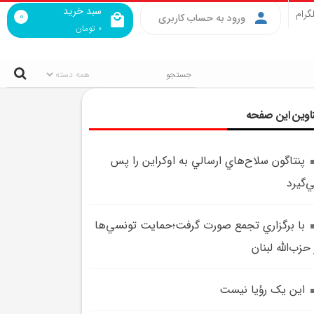
سبد خرید
گرام
0
ورود به حساب کاربری
0
تومان
اوین این صفحه
پنتاگون سلاح‌هاي ارسالي به اوکراين را پس
‌گيرد
با برگزاري تجمع صورت گرفت؛حمايت تونسي‌ها
 حزب‌الله لبنان
اين يک رؤيا نيست