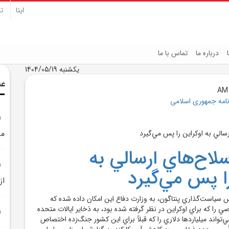
ایتا
تل
درباره ما
تماس با ما
یکشنبه 1404/05/19
عن
نامه جمهوری اسلامی
مي
سلاح‌هاي ارسالي به
را پس مي‌گيرد
از
سياست‌گذاري پنتاگون، به وزارت دفاع اين امکان داده شده که
ي را که براي اوکراين در نظر گرفته شده بود، به ذخاير ايالات متحده
ي‌تواند ميلياردها دلاري را که قبلاً براي اين کشور جنگ‌زده اختصاص