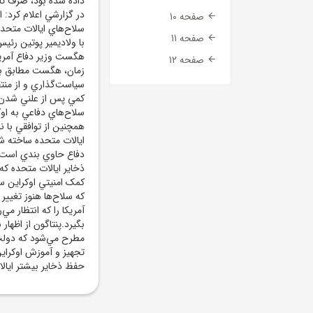
داده شده بود، صرف تأم
در گزارشي اعلام کرد:
صفحه 10
سلاح‌هاي ايالات متحده
صفحه 11
با ولاديمير پوتين رئي
هگست وزير دفاع آمريکا
صفحه 12
زمان، هگست مطابق با 
سياست‌گذاري و از منت
کمي پس از علني شدن ا
سلاح‌هاي دفاعي به اوک
همچنين از توافقي با نا
ايالات متحده ساخته ش
دفاع حاوي بندي است که
ذخاير ايالات متحده که 
کمک امنيتي اوکراين سا
که سلاح‌ها هنوز تغيير 
آمريکا را که انتظار مي‌
بگيرد.پنتاگون از اظها
مطرح مي‌شود که دولت ت
تجهيز و آموزش اوکراين 
حفظ ذخاير بيشتر ايال