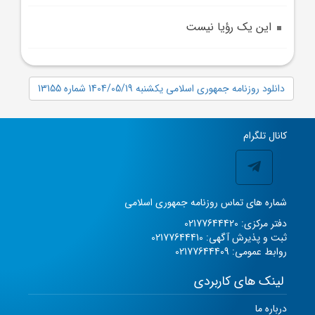
اين يک رؤيا نيست
دانلود روزنامه جمهوری اسلامی یکشنبه 1404/05/19 شماره 13155
کانال تلگرام
شماره های تماس روزنامه جمهوری اسلامی
دفتر مرکزی: 02177644420
ثبت و پذیرش آگهی: 02177644410
روابط عمومی: 02177644409
لینک های کاربردی
درباره ما