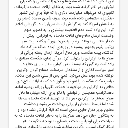
اين امکان داده شده که سلاح‌ها و تجهيزات خاصي را که براي
اوکراين در نظر گرفته شده بود، به ذخاير ايالات متحده بازگرداند،
تغييري که مي‌تواند ميلياردها دلاري را که قبلاً براي اين کشور
جنگ‌زده اختصاص داده شده بود، صرف تأمين مجدد ذخاير رو
به کاهش آمريکا کند.به گزارش ايسنا، سي‌ان‌ان در گزارشي اعلام
کرد: اين يادداشت عدم قطعيت بيشتري را به تصوير مبهم
وضعيت ارسال سلاح‌هاي ايالات متحده به اوکراين، پيش از
ديدار احتمالي دونالد ترامپ رئيس‌جمهور آمريکا، با ولاديمير
پوتين رئيس‌جمهور روسيه در روزهاي آينده اضافه مي‌کند.ماه
گذشته، پيت هگست وزير دفاع آمريکا، ارسال بسته بزرگي از
سلاح‌ها به اوکراين را متوقف کرد. در آن زمان، هگست مطابق با
يادداشت پنتاگون که توسط اندرو کولبي معاون وزير دفاع در
امور سياست‌گذاري و از منتقدان سرسخت مسلح کردن اوکراين
نوشته شده بود، عمل مي‌کرد. کمي پس از علني شدن اين مکث،
ترامپ مکث هگست را لغو کرد و قول داد که به ارائه سلاح‌هاي
دفاعي به اوکراين در مواجهه با حملات تقريباً روزانه روسيه ادامه
دهد.ترامپ همچنين از توافقي با ناتو براي ارائه ميلياردها دلار
سلاح بيشتر به اوکراين خبر داد که توسط ايالات متحده ساخته
شده اما توسط متحدان اروپايي پرداخت مي‌شود.يادداشت
معاون وزير دفاع حاوي بندي است که قبلاً گزارش نشده بود و
به پنتاگون اجازه مي‌دهد سلاح‌ها را به ذخاير ايالات متحده که به
صراحت براي اوکراين تحت برنامه‌اي با بودجه کنگره به نام
ابتکار کمک امنيتي اوکراين ساخته شده بودند، بازگرداند. درحالي