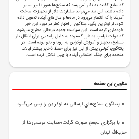
که منابع گفتند به نظر نمي‌رسد که سلاح‌ها هنوز تغيير مسير
داده باشند، اين بند مي‌تواند ميلياردها دلار از تجهيزات ساخت
آمريکا را که انتظار مي‌رود در ماه‌ها و سال‌هاي آينده تحويل داده
شود، از اوکراين بگيرد.پنتاگون از اظهار نظر در مورد اين خبر
خودداري کرده است. اين سياست جديد درحالي مطرح مي‌شود
که دولت ترامپ به طور گسترده به دنبال راه‌هايي براي انتقال بار
تسليح، تجهيز و آموزش اوکراين به اروپا و ناتو بوده است. در
پنتاگون، کولبي پيش از اين نيز براي حفظ ذخاير بيشتر ايالات
متحده براي جنگ احتمالي آينده با چين تلاش کرده است.
عناوین این صفحه
پنتاگون سلاح‌هاي ارسالي به اوکراين را پس مي‌گيرد
با برگزاري تجمع صورت گرفت؛حمايت تونسي‌ها از
حزب‌الله لبنان