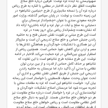
صهيونيستي به آينده غزه نوشت: طرفين درباره خلع سلاح
مقاومت اتفاق نظر دارند.الاخبار در مطلبي با اشاره به طرح رياض
درباره غزه آن را نسخه ملايم‌تري از طرح «بنيامين نتانياهو» در
اين زمينه دانست و نوشت: در پايان سپتامبر گذشته، وزارت امور
خارجه سعودي سندي با عنوان «چشم‌انداز عربستان براي
دستيابي به صلح و ثبات در نوار غزه و کرانه باختري» ارائه داد
که نشان‌دهنده چشم‌انداز رياض براي «روز بعد» در غزه
است.اين طرح مبتني بر تقويت نقش جنبش فتح و به حاشيه
راندن جنبش حماس و خلع سلاح تدريجي آن است و سازوکار
آن نيز همکاري با تشکيلات خودگردان و هماهنگي تلاش‌ها با
مصر و اردن براي کاهش نفوذ حماس است. همچنين رياض از
استقرار نيروي بين‌المللي در غزه حمايت مي‌کند.الاخبار در ادامه
نوشت: اين طرح مشابه طرح نتانياهو است با اين تفاوت که
نتانياهو بر حذف کامل حماس از قدرت و از بين بردن توان
نظامي يا مدني آن تأکيد دارد اما عربستان به حاشيه راندن
تدريجي اين جنبش از طريق کاهش نقش نظامي و اداري آن
تحت عنوان وحدت صفوف فلسطيني را خواستار است.اين رسانه
بيان کرد: خواست نتانياهو اين است که غزه به مقامات محلي با
تجربه سپرده شود اما عربستان اصلاح تشکيلات خودگردان و
توانمندسازي آن در غزه را خواستار است.درباره سلاح مقاومت نيز
هر دو خواهان خلع سلاحش هستد. تل‌آويو به دنبال خلع سلاح
کامل نظامي مقاومت است و رياض خواهان خلع سلاح مقاومت
از طريق توافقات بين‌المللي و منطقه‌اي است.اين رسانه آورده