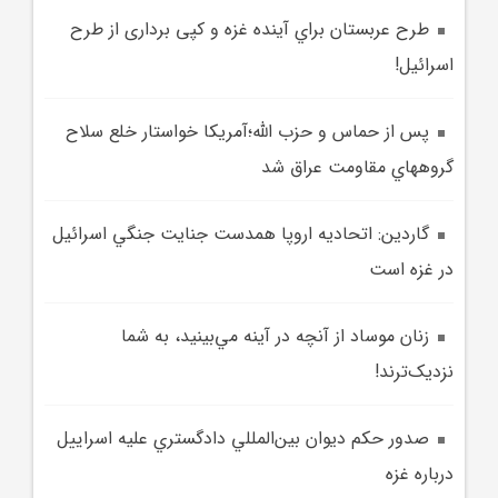
طرح عربستان براي آينده غزه و کپی برداری از طرح
اسرائیل!
پس از حماس و حزب الله؛آمريکا خواستار خلع سلاح
گروههاي مقاومت عراق شد
گاردين: اتحاديه اروپا همدست جنايت جنگي اسرائيل
در غزه است
زنان موساد از آنچه در آينه مي‌بينيد، به شما
نزديک‌ترند!
صدور حکم ديوان بين‌المللي دادگستري عليه اسراييل
درباره غزه