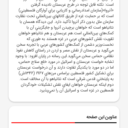
است: نکته قابل توجه در طرح عربستان ناديده گرفتن
«آنروا»(سازمان امدادرساني و کاريابي براي آوارگان فلسطيني)
است که بر حمايت غزه از طريق کانالهاي بين‌المللي تحت نظارت
سازمان ملل بدون ذکر آنروا تأکيد دارد. اين ديدگاه همسان با
نتانياهو است که خواهان برچيدن آنروا و جايگزيني آن با
کمک‌هاي بين‌المللي است.هم عربستان و هم نتانياهو خواهان
تقويت نقش کشورهاي عربي در غزه هستند به طوري که
نخست‌وزير دشمن از کمک‌هاي کشورهاي عربي با تجربه سخن
مي‌گويد و عربستان از نقش مصر و اردن در راستاي کاهش نفوذ
نظامي حماس سخن مي‌گويد.اين رسانه در پايان افزود: با وجود
تشابه خواست عربستان و اسرائيل در مورد خلع سلاح حماس،
اما در دو مورد با يکديگر تفاوت دارند و آن درخواست عربستان
براي تشکيل کشور فلسطين براساس مرزهاي 1967 (1346ش)
به پايتختي قدس شرقي است که نتانياهو با آن مخالف است.
دوم اينکه عربستان خواهان ايفاي نقش تشکيلات خودگردان
فلسطين در غزه است و اسرائيل آن را نمي‌پذيرد.
عناوین این صفحه