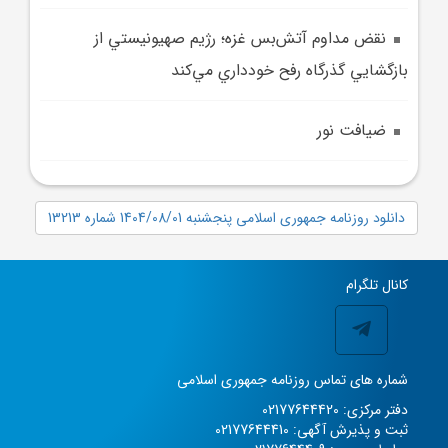
نقض مداوم آتش‌بس غزه؛ رژيم صهيونيستي از
بازگشايي گذرگاه رفح خودداري مي‌کند
ضيافت نور
دانلود روزنامه جمهوری اسلامی پنجشنبه 1404/08/01 شماره 13213
کانال تلگرام
شماره های تماس روزنامه جمهوری اسلامی
دفتر مرکزی: 02177644420
ثبت و پذیرش آگهی: 02177644410