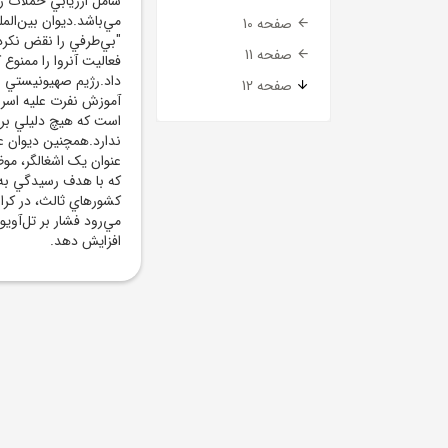
شامل ارزيابي حملات ر
مي‌باشد.ديوان بين‌الم
صفحه 10
"بي‌طرفي را نقض نکرد
صفحه 11
فعاليت آنروا را ممنوع 
داد.رژيم صهيونيستي اد
صفحه 12
آموزش نفرت عليه اسرائي
است که هيچ دليلي بر
ندارد.همچنين ديوان عا
عنوان يک اشغالگر، م
که با هدف رسيدگي به 
کشور‌هاي ثالث، در کرا
مي‌رود فشار بر تل‌آويو
افزايش دهد.