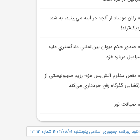
زنان موساد از آنچه در آينه مي‌بينيد، به شما
ديک‌ترند!
صدور حکم ديوان بين‌المللي دادگستري عليه
راييل درباره غزه
نقض مداوم آتش‌بس غزه؛ رژيم صهيونيستي از
زگشايي گذرگاه رفح خودداري مي‌کند
ضيافت نور
نلود روزنامه جمهوری اسلامی پنجشنبه 1404/08/01 شماره 13213