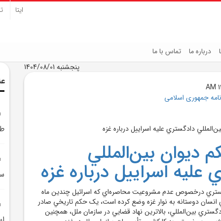
ایتا
تل
درباره ما
تماس با ما
پنجشنبه 1404/08/01
عن
نامه جمهوری اسلامی
طر
 ديوان بين‌المللي
 عليه اسراييل درباره غزه
سل
دگستري درخصوص عدم مشروعيت محاصره‌اي که اسرائيل چندين ماه
انسان دوستانه به نوار غزه وضع کرده است، يک حکم تاريخي صادر
گستري بين‌المللي، بالاترين نهاد قضايي در سازمان ملل، همچنين
اس