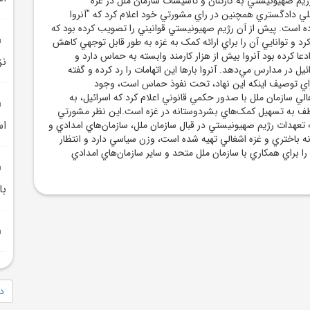
ژيم صهيونيستي به کارکنان و تأسيسات سازمان ملل در غزه
للي دادگستري همچنين در راي مشورتي خود اعلام کرد که "آنروا
ه است. پيش از آن رژيم صهيونيستي قوانيني را تصويب کرده بود که
کرد و توانايي آن را براي ارائه کمک به غزه به طور قابل توجهي کاهش
عا کرده بود آنروا بيش از هزار کارمند وابسته به حماس دارد و
نز
ل در مدارس مي‌دهد. آنروا بار‌ها اين اتهامات را رد کرده و گفته
اي توصيف اينکه اين نهاد، تحت نفوذ حماس است، وجود
لي سازمان ملل با صدور حکمي قانوني اعلام کرد که اسرائيل، به
وظف به تسهيل کمک‌هاي بشردوستانه در غزه است.اين نظر مشورتي
اس
تعهدات رژيم صهيونيستي در قبال سازمان ملل، سازمان‌هاي امدادي و
نه باختري و غزه اشغالي تهيه شده است، وزن سياسي دارد و انتظار
 را براي همکاري با سازمان ملل متحد و ساير سازمان‌هاي امدادي
با
دا