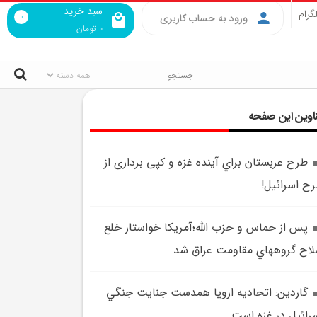
سبد خرید
گرام
0
ورود به حساب کاربری
0
تومان
اوین این صفحه
طرح عربستان براي آينده غزه و کپی برداری از
ح اسرائیل!
پس از حماس و حزب الله؛آمريکا خواستار خلع
اح گروههاي مقاومت عراق شد
گاردين: اتحاديه اروپا همدست جنايت جنگي
رائيل در غزه است