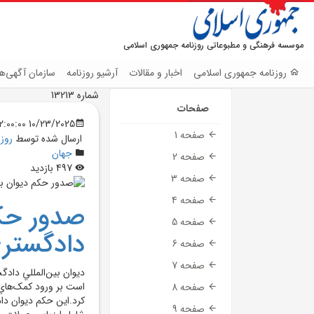
موسسه فرهنگی و مطبوعاتی روزنامه جمهوری اسلامی
روزنامه جمهوری اسلامی
اخبار و مقالات
آرشیو روزنامه
سازمان آگهی‌ها
شماره 13213
صفحات
10/23/2025 12:00:00 AM
صفحه 1
ارسال شده توسط
روز
جهان
صفحه 2
497 بازدید
صفحه 3
صفحه 4
صدور حکم
صفحه 5
دادگستري
صفحه 6
صفحه 7
ديوان بين‌المللي دا
است بر ورود کمک‌هاي 
صفحه 8
کرد.اين حکم ديوان داد
صفحه 9