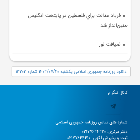
فرياد عدالت براي فلسطين در پايتخت انگليس
طنين‌انداز شد
ضيافت نور
دانلود روزنامه جمهوری اسلامی یکشنبه 1404/07/20 شماره 13203
کانال تلگرام
شماره های تماس روزنامه جمهوری اسلامی
دفتر مرکزی: 02177644420
ثبت و پذیرش آگهی: 02177644410