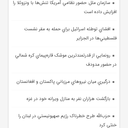
سازمان ملل: حضور نظامي آمريکا تنش‌ها با ونزوئلا را
افزايش داده است
افشاي توطئه اسرائيل براي حمله به مقر نشست
فلسطيني‌ها در الجزاير
رونمايي از قدرتمندترين موشک قاره‌پيماي کره شمالي
در حضور مدودف
درگيري ميان نيروهاي مرزباني پاکستان و افغانستان
بازگشت هزاران نفر به منازل ويرانه خود در غزه
حزب‌الله طرح خطرناک رژيم صهيونيستي در لبنان را
خنثي کرد