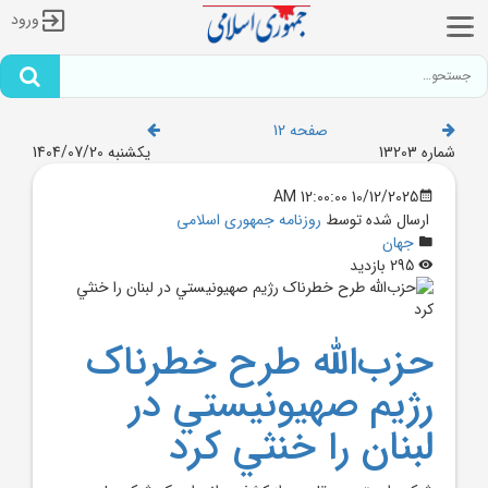
ورود
صفحه 12
شماره 13203
یکشنبه 1404/07/20
10/12/2025 12:00:00 AM
ارسال شده توسط
روزنامه جمهوری اسلامی
جهان
295 بازدید
حزب‌الله طرح خطرناک
رژيم صهيونيستي در
لبنان را خنثي کرد