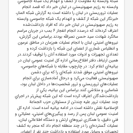
شبکه وابسته به مقاومت از کشف و انهدام يک شبکه جاسوسي
وابسته به رژيم صهيونيستي در لبنان خبر داد که قصد انجام
عمليات تروريستي در لبنان را داشته است.به گزارش شبکه المنار،
خبرنگار اين شبکه از کشف و انهدام يک شبکه جاسوسي وابسته
به رژيم صهيونيستي در لبنان خبر داد که افراد بازداشت‌شده
اعتراف کرده‌اند که درصدد انجام انفجار 6 بمب در جريان مراسم
سالگرد شهادت سيد حسن نصرالله بودند.براساس اين گزارش،
نيروهاي امنيتي لبنان با انجام عمليات هم‌زمان در مناطق عرمون
و انطلياس شماري از اعضاي اين شبکه را بازداشت کرده و
تعدادي تجهيزات و ادوات مورد استفاده آنان را توقيف کردند.در
همين ارتباط، دفتر اطلاع‌رساني اداره کل امنيت عمومي لبنان در
بيانيه‌اي اعلام کرد: در چارچوب مقابله با شبکه‌هاي جاسوسي،
نيروهاي امنيتي موفق شدند شبکه‌اي را که براي دشمن
صهيونيستي فعاليت مي‌کرد و درحال آماده‌سازي براي انجام
عمليات‌هاي تروريستي و ترور شخصيت‌ها در داخل لبنان بود،
شناسايي و متلاشي کنند.براساس اين بيانيه، يکي از
بازداشت‌شدگان اعتراف کرده است که اين شبکه پيش‌تر در اجراي
چند عمليات ترور عليه چندتن از مسئولان حزب الجماعة
الإسلامية نقش داشته است.در ادامه بيانيه آمده است: اداره کل
امنيت عمومي لبنان پس از رصد و پيگيري‌هاي امنيتي، عملياتي و
فني دقيق، با همکاري نيروهاي ارتش و دستگاه اطلاعاتي لبنان،
عمليات گسترده‌اي را در چند منطقه انجام داد که منجر به کشف
تجهيزات و وسايل مورد استفاده و بازداشت چند نفر از اعضاي