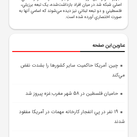
اصلي شبکه شد.در ميان افراد بازداشت‌شده، يک تبعه برزيلي،
فلسطيني و دو تبعه لبناني نيز ديده مي‌شوند که اسامي آنها به
صورت اختصاري آورده شده است.
عناوین این صفحه
چين: آمريکا حاکميت ساير کشورها را بشدت نقض
مي‌کند
حاميان فلسطين در 58 شهر مغرب:غزه پيروز شد
19 نفر در پي انفجار کارخانه مهمات در آمريکا مفقود
شدند