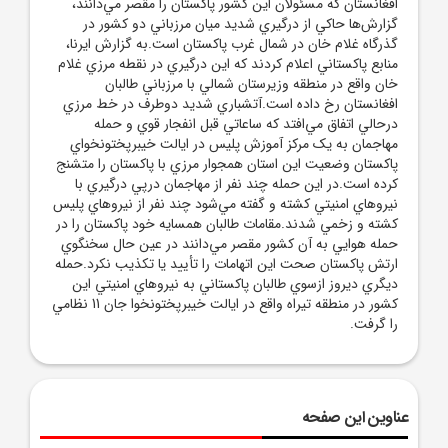
افغانستان که مسئولان اين کشور پاکستان را مقصر مي‌دانند،
گزارش‌ها حاکي از درگيري شديد ميان مرزباني دو کشور در
گذرگاه غلام خان در شمال غرب پاکستان است.به گزارش ايرنا،
منابع پاکستاني اعلام کردند که اين درگيري در نقطه مرزي غلام
خان واقع در منطقه وزيرستان شمالي با مرزباني طالبان
افغانستان رخ داده است.آتشباري شديد دوطرف در خط مرزي
درحالي اتفاق مي‌افتد که ساعاتي قبل انفجار قوي و حمله
مهاجمان به يک مرکز آموزش پليس در ايالت خيبرپختونخواي
پاکستان وضعيت اين استان همجوار مرزي با پاکستان را متشنج
کرده است.در اين حمله چند نفر از مهاجمان درپي درگيري با
نيروهاي امنيتي کشته و گفته مي‌شود چند نفر از نيروهاي پليس
کشته و زخمي شدند.مقامات طالبان همسايه خود پاکستان را در
حمله هوايي به آن کشور مقصر مي‌دانند در عين حال سخنگوي
ارتش پاکستان صحت اين اتهامات را تأييد يا تکذيب نکرد.حمله
ديگري ديروز ازسوي طالبان پاکستاني به نيروهاي امنيتي اين
کشور در منطقه تيراه واقع در ايالت خيبرپختونخوا جان 11 نظامي
را گرفت.
عناوین این صفحه