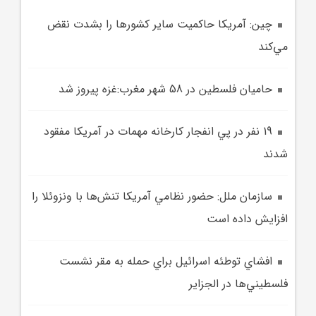
چين: آمريکا حاکميت ساير کشورها را بشدت نقض
مي‌کند
حاميان فلسطين در 58 شهر مغرب:غزه پيروز شد
19 نفر در پي انفجار کارخانه مهمات در آمريکا مفقود
شدند
سازمان ملل: حضور نظامي آمريکا تنش‌ها با ونزوئلا را
افزايش داده است
افشاي توطئه اسرائيل براي حمله به مقر نشست
فلسطيني‌ها در الجزاير