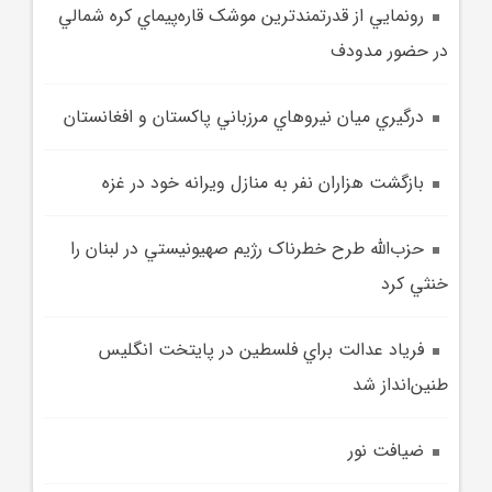
رونمايي از قدرتمندترين موشک قاره‌پيماي کره شمالي
در حضور مدودف
درگيري ميان نيروهاي مرزباني پاکستان و افغانستان
بازگشت هزاران نفر به منازل ويرانه خود در غزه
حزب‌الله طرح خطرناک رژيم صهيونيستي در لبنان را
خنثي کرد
فرياد عدالت براي فلسطين در پايتخت انگليس
طنين‌انداز شد
ضيافت نور