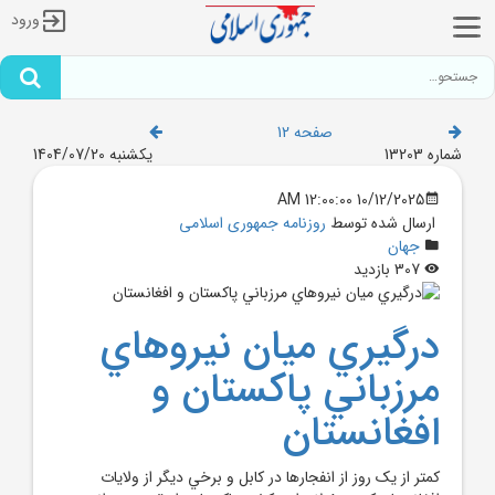
ورود
صفحه 12
شماره 13203
یکشنبه 1404/07/20
10/12/2025 12:00:00 AM
ارسال شده توسط
روزنامه جمهوری اسلامی
جهان
307 بازدید
درگيري ميان نيروهاي
مرزباني پاکستان و
افغانستان
کمتر از يک روز از انفجارها در کابل و برخي ديگر از ولايات