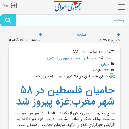
ورود
صفحه 12
شماره 13203
یکشنبه 1404/07/20
10/12/2025 12:00:00 AM
ارسال شده توسط
روزنامه جمهوری اسلامی
جهان
324 بازدید
حاميان فلسطين در 58
شهر مغرب:غزه پيروز شد
منابع خبري از برپايي بيش از يکصد تظاهرات در سراسر مغرب به
مناسبت توقف جنگ و توافق آتش‌بس در نوار غزه خبر دادند.به
گزارش خبرگزاري آناتولي ترکيه، سازمان حمايت از مسائل امت