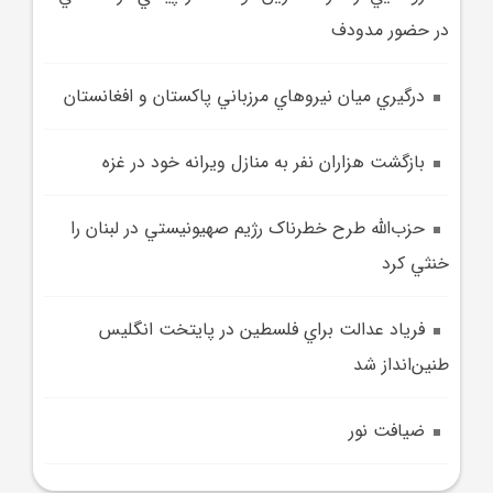
در حضور مدودف
درگيري ميان نيروهاي مرزباني پاکستان و افغانستان
بازگشت هزاران نفر به منازل ويرانه خود در غزه
حزب‌الله طرح خطرناک رژيم صهيونيستي در لبنان را
خنثي کرد
فرياد عدالت براي فلسطين در پايتخت انگليس
طنين‌انداز شد
ضيافت نور