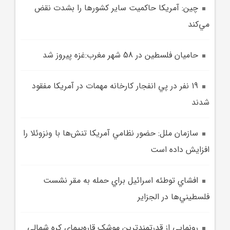
چين: آمريکا حاکميت ساير کشورها را بشدت نقض
مي‌کند
حاميان فلسطين در 58 شهر مغرب:غزه پيروز شد
19 نفر در پي انفجار کارخانه مهمات در آمريکا مفقود
شدند
سازمان ملل: حضور نظامي آمريکا تنش‌ها با ونزوئلا را
افزايش داده است
افشاي توطئه اسرائيل براي حمله به مقر نشست
فلسطيني‌ها در الجزاير
رونمايي از قدرتمندترين موشک قاره‌پيماي کره شمالي