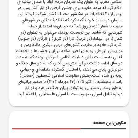
اسلامي مغرب به عنوان يک سازمان مردم نهاد با صدور بيانيه‌اي
اعلام کرد که مردم مغرب براي جشن گرفتن توافق آتش‌بس، در
بيش از 110 تظاهرات در 58 شهر مختلف کشور شرکت کردند.اين
سازمان در بيانيه خود تأکيد کرد که تظاهرکنندگان در شهرهاي
مغرب با شعار "غزه پيروز شد" به خيابان‌ها آمدند.از جمله
شهرهايي که شاهد اين تجمعات بودند، مي‌توان به تطوان (در
شمال)، درا البيضاء(در غرب)، تازا (در شرق) و انزگان (در جنوب)
اشاره کرد.علاوه بر مغرب، کشورهاي عربي ديگري مانند يمن و
موريتاني نيز طي روزهاي اخير، شاهد برپايي جشن‌ها و تجمعات
فعالي به مناسبت پايان عمليات نظامي اسرائيل بودند که به مدت
دو سال ادامه داشت.توافق آتش‌بس اخير، که به دو سال جنگ و
خونريزي پايان مي‌دهد، با استقبال گسترده منطقه‌اي و جهاني
روبه رو شده است.جنبش مقاومت اسلامي فلسطين (حماس)
بامداد پنجشنبه 9 اکتبر 2025(17 مهرماه 1404) با صدور بيانيه‌اي
به طور رسمي دستيابي به توافق پايان جنگ در غزه و توافق
درباره تبادل اسراي صهيونيست با اسراي فلسطيني را اعلام کرد.
عناوین این صفحه