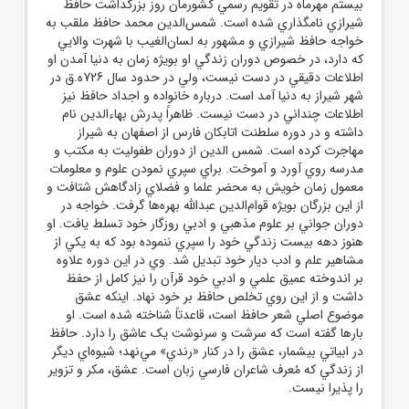
بيستم مهرماه در تقويم رسمي کشورمان روز بزرگداشت حافظ
شيرازي نامگذاري شده است. شمس‌الدين محمد حافظ ملقب به
خواجه حافظ شيرازي و مشهور به لسان‌الغيب با شهرت والايي
که دارد، در خصوص دوران زندگي او بويژه زمان به دنيا آمدن او
اطلاعات دقيقي در دست نيست، ولي در حدود سال 726ه.ق در
شهر شيراز به دنيا آمد است. درباره خانواده و اجداد حافظ نيز
اطلاعات چنداني در دست نيست. ظاهراً پدرش بهاء‌الدين نام
داشته و در دوره سلطنت اتابکان فارس از اصفهان به شيراز
مهاجرت کرده است. شمس الدين از دوران طفوليت به مکتب و
مدرسه روي آورد و آموخت. براي سپري نمودن علوم و معلومات
معمول زمان خويش به محضر علما و فضلاي زادگاهش شتافت و
از اين بزرگان بويژه قوام‌الدين عبدالله بهره‌ها گرفت. خواجه در
دوران جواني بر علوم مذهبي و ادبي روزگار خود تسلط يافت. او
هنوز دهه بيست زندگي خود را سپري ننموده بود که به يکي از
مشاهير علم و ادب ديار خود تبديل شد. وي در اين دوره علاوه
بر اندوخته عميق علمي و ادبي خود قرآن را نيز کامل از حفظ
داشت و از اين روي تخلص حافظ بر خود نهاد. اينکه عشق
موضوع اصلي شعر حافظ است، قاعدتاً شناخته شده است. او
بارها گفته است که سرشت و سرنوشت يک عاشق را دارد. حافظ
در ابياتي بيشمار، عشق را در کنار «رندي» مي‌نهد؛ شيوه‌اي ديگر
از زندگي که مُعرف شاعران فارسي زبان است. عشق، مکر و تزوير
را پذيرا نيست.