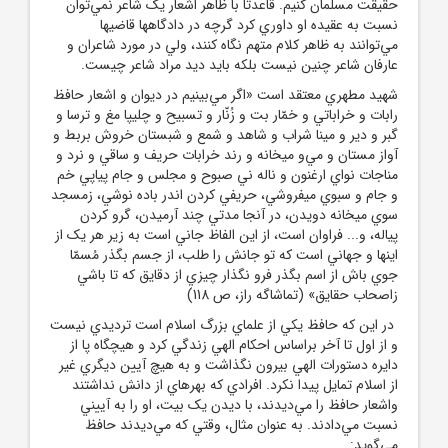
حقيقت مسلمان کنيم. قاعدتا با ظاهر اشعار يک شاعر نمي‌توان
نسبت به عقيده او داوري کرد گرچه در دادگاه‏ها قاضيها
مي‌توانند به ظاهر کلام متهم نگاه کنند، ولي در مورد شاعران و
عارفان شاعر چنين نيست بلکه بايد ديد مراد شاعر چيست.
شهيد مطهري معتقد است «اگر مي‌بينيم در ديوان و اشعار حافظ
رابات و خراباتي و خمّار بت و زُنّار و تسبيح و چليپا مغ و ترسا و
گبر و دير و مينا شراب و شاهد و شمع و شبستان خروش بربط و
آواز مستان و مي‌و ميخانه و رند خرابات حريف و ساقي و نرد و
مناجات نواي ارغنون و ناله ني صبوح و مجلس و جام پياپي خم
و جام و سبوي ميفروشي، حريفي کردن اندر باده نوشي، زمسجد
سوي ميخانه دويدن، در آنجا مدتي چند آرميدن، گرو کردن
پياله‏، و... فراوان است، از اين الفاظ جاني است به زير هر يک از
اينها و جهاني است که تو جانش را طلب، از جسم بگذر مُسمّا
جوي باش از اسم بگذر فرو نگذار چيزي از دقايق که تا باشي
زاصحاب حقايق» (تماشاگه راز، ص 118)
در اين که حافظ يکي از علماي بزرگ اسلام است ترديدي نيست
و از اول تا آخر براساس احکام الهي زندگي کرد و هيچ‏گاه پا از
دايره دستورات الهي بيرون نگذاشت و به هيچ آيين ديگري غير
از اسلام تمايل پيدا نکرد. افرادي که بهره‏اي از دانش نداشتند
واشعار حافظ را مي‌ديدند، با ديدن يک بيت، او را به آييني
نسبت مي‌دادند. به عنوان مثال، وقتي که مي‌ديدند حافظ
مي‌گويد: