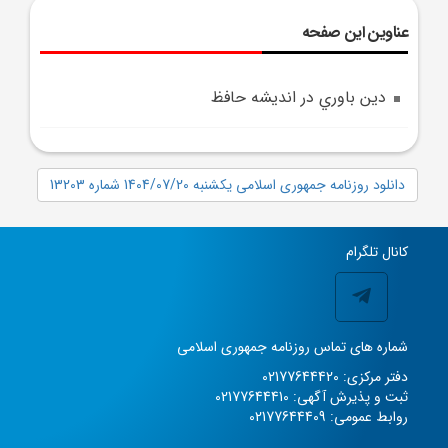
عناوین این صفحه
دين باوري در انديشه حافظ
دانلود روزنامه جمهوری اسلامی یکشنبه 1404/07/20 شماره 13203
کانال تلگرام
شماره های تماس روزنامه جمهوری اسلامی
دفتر مرکزی: 02177644420
ثبت و پذیرش آگهی: 02177644410
روابط عمومی: 02177644409