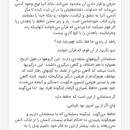
حرفي و قرار دادي آن محدود نمي‌کند، بلکه آنرا لوح وجود آدمي
مي‌داند که خداوند، نشانه‌هايش را در آن ثبت کرده تا مگر
آدمي، آنرا به عشق و کرامت، بخواند؛ و بلکه خدا را بشناسد
وآن، کتاب خودشناسي است. راز و رمز سخن حافظ را زاهدان ريا
کار فهم نميکنند لذا مردمي که قرآن مي‌خوانند آنهاييکه رند
وخراباتيند، زاهدان را با انها کاري نيست.
زاهد ار رندي حا فظ نکند فهم،چه شد؟
ديو بگريزد از آن قوم، که قرآن خوانند
مسلمانان گروه‏هاي متعددي دارند. اين گروه‏ها در طول تاريخ
همواره با هم اختلاف و گاهي درگيري داشتند. اين درگيريها
باعث ميشد که گاهي برخي از علماء به گونه‏اي رفتار کنند که
عواطف هيچ‏کدام از طرفين درگير برانگيخته نشود. البته گاهي
هم با صدور فتوايي ازسوي حکومت دستگير و کشته مي‌شدند.
خود همين حافظ شيرازي گرفتار اين‏گونه افراد بود. لذا مي‌گويد:
گر مسلماني از اين است که حافظ دارد
واي اگر از پي امروز بود فردايي
حافظ مي‌گويد: اين‏گونه مسلماني که ما مسلمانان داريم و
هيچ‏گونه پايبندي به احکام اسلام نيست، انسان را از عذاب آتش
نمي‌رهاند و بايد بيشتر از اين به فکر خود باشيم ودل را به