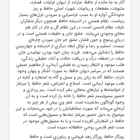
آثار به جا مانده از حافظ عبارتند از ديوان غزليات، قصايد،
مثنويات، مقطعات و رباعيات. شهرت اصلي حافظ و رمز
جاودانگي آوازه او به سبب غزلسرايي و سرودن غزل‌هاي بسيار
زيباست. نظام هستي در انديشه حافظ همچون ديگر متفکران
عارف، نظام احسن است، در اين نظام گل و خار در کنار هم
معناي وجودي مي‌يابند. عشق جان و حقيقت هستي است و در
درياي پرموج و خون فشان عشق جز جان سپردن چاره‌اي
نيست. تسليم و رضا و توکل ابعاد ديگري از انديشه و جهان‌بيني
حافظ را تشکيل مي‌دهند. فرزند زمان خود بودن، نوشيدن جان
حيات در لحظه، درک و دريافت حالات و آنات حقيقي زندگي،
طلب موعود و انتظار رسيدن به فضايي آرماني، از مفاهيم عميقي
هستند که در سراسر ديوان حافظ به صورت آشکار و پنهان وجود
دارند، حافظ گاه به زبان رمز و سمبل و گاه به استعاره و کنايه در
طلب موعود آرماني است. اصلاح و اعتراض، شعر حافظ را سرشار
از خواسته‌ها و نيازهاي متعالي بشر کرده است. رمز پردازي و
حضور سمبوليسم شعر حافظ را خانه‌ راز کرده است و به آن
وجوه گوناگون بخشيده است. شعر وي بيش از هر چيز به
آينه‌اي مي‌ماند که صورت مخاطبانش را در خود مي‌نماياند، و اين
موضوع به دليل حضور سرشار نمادها و سمبول‌هايي است که
حافظ در اشعارش آفريده است و يا به سمبول‌هاي موجود در
سنت شعر فارسي روحي حافظانه دميده است.
روزگار حافظ روزگار زهد فروشي و رياورزي است و حافظ