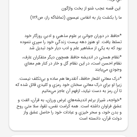
اين قصه عجب شنو از بخت واژگون
ما را بکشت يار به انفاس عيسوي (تماشاگه راز، ص126)
*حافظ در دوران جواني بر علوم مذهبي و ادبي روزگار خود
تسلط يافت. او هنوز دهه بيست زندگي خود را سپري ننموده
بود که به يکي از مشاهير علم و ادب ديار خود تبديل شد
*نظام هستي در انديشه حافظ همچون ديگر متفکران عارف،
نظام احسن است، در اين نظام گل و خار در کنار هم معناي
وجودي مي‌يابند
*درک معاني اشعار حافظ، آنقدرها هم ساده و بي‌تکلف نيست.
زيرا او براي درک معاني سخنان خود رمزي و کليدي قائل شده که
تا آن رمز به دست نيايد، ازفهم آن عاجز مي‌مانيم
*خواجهء شيراز برغم انديشه‌هاي غرض ورزان، به قرآن، الفت و
عشق فراوان داشته است. همه کرامت نفس، تقوا، سلا متي روح
و بدن خود، و سحر خيزي و عبادات خود را حاصل عشق واز
دولت قرآن، دانسته است