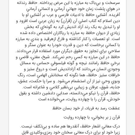
سرسخت و بي‌باک به مبارزه با اين مرض پرداخته. حافظ رندانه
در هواي پلشت زمان خود جهاني آرماني و انساني آرماني
آفريده. آشنايي حافظ با ادبيات فارسي و عرب بر آشنايي او با
دين اسلام که کتاب اصلي آن (قرآن) به زبان عربي است افزود و
او را تبديل به يک رند آزاد انديش کرد به گونه‌اي که بخش
زيادي از ديوان حافظ به مبارزه با رياکاران اختصاص داده شده
است. او تعصبات را کنار کذاشته و فارغ ازهرقيد و بندي به مبارزه
با کساني برخاست که دين و قدرت خودرا به عنوان سنگر و
سلاحي براي تجاوز به حقوق ديگران مورد استفاده قرار مي‌دادند.
حافظ در اين مبارزه به کسي رحم نمي‌کند. شيخ، مفتي، قاضي و
برخي حافظ رامانند نيچه و گوته فيلسوفي حساس به مسائل
وجودي انسان مي‌دانند که آزادانديش است و دروغ ستيز و
خرافات ستيز. حافظ، هما نگونه که سخنانش الهامي است، رنگ
وبوي وحي نيز از آن استشمام مي‌شود. و سرا پا حکمت، عشق،
جذبه، شوق، عرفان و زيبايي بي‌نظير کلامي ‌و شاعرانه است.
حافظ، قرآن را نيکو مي‌دانسته، صدايي دلنشين داشته و بقول
خودش، قرآن را با چهارده روايت، مي‌خوانده است
عشقت رسد به فرياد، ار خود بسان حافظ
قرآن ز بر بخواني، با چهارده روايت
درک معاني اشعار حافظ، آنقدرها هم ساده و بي‌تکلف نيست.
زيرا خود او براي درک معاني سخنان خود رمزي،وکليدي قايل