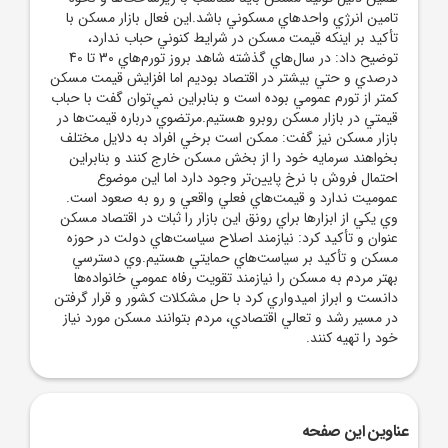
تامين انرژي واحدهاي مسکوني باشد.اين فعال بازار مسکن با
تأکيد بر اينکه قيمت مسکن در شرايط کنوني حباب ندارد،
توضيح داد: در سال‌هاي گذشته شاهد بروز تورم‌هاي 30 تا 40
درصدي و حتي بيشتر در اقتصاد بوديم اما افزايش قيمت مسکن
کمتر از تورم عمومي بوده است و بنابراين نمي‌توان گفت با حباب
قيمتي در بازار مسکن روبرو هستيم.مرتضوي درباره قيمت‌ها در
بازار مسکن نيز گفت: ممکن است برخي افراد به دلايل مختلف
بخواهند سرمايه خود را از بخش مسکن خارج کنند و بنابراين
احتمال فروش با نرخ پايين‌تر وجود دارد اما اين موضوع
عموميت ندارد و قيمت‌هاي فعلي واقعي و رو به صعود است.
وي يکي از ابزارها براي رونق اين بازار را ثبات در اقتصاد مسکن
عنوان و تأکيد کرد: نيازمند اصلاح سياست‌هاي دولت در حوزه
مسکن و تأکيد بر سياست‌هاي حمايتي هستيم.وي دسترسي
بهتر مردم به مسکن را نيازمند تقويت رفاه عمومي خانواده‌ها
دانست و ابراز اميدواري کرد با حل مشکلات کشور و قرار گرفتن
در مسير رشد و تعالي اقتصادي، مردم بتوانند مسکن مورد نياز
خود را تهيه کنند.
عناوین این صفحه