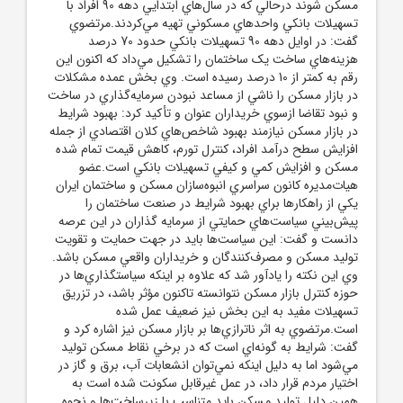
مسکن شوند درحالي که در سال‌هاي ابتدايي دهه 90 افراد با
تسهيلات بانکي واحدهاي مسکوني تهيه مي‌کردند.مرتضوي
گفت: در اوايل دهه 90 تسهيلات بانکي حدود 70 درصد
هزينه‌هاي ساخت يک ساختمان را تشکيل مي‌داد که اکنون اين
رقم به کمتر از 10 درصد رسيده است. وي بخش عمده مشکلات
در بازار مسکن را ناشي از مساعد نبودن سرمايه‌گذاري در ساخت
و نبود تقاضا ازسوي خريداران عنوان و تأکيد کرد: بهبود شرايط
در بازار مسکن نيازمند بهبود شاخص‌هاي کلان اقتصادي از جمله
افزايش سطح درآمد افراد، کنترل تورم، کاهش قيمت تمام شده
مسکن و افزايش کمي و کيفي تسهيلات بانکي است.عضو
هيات‌مديره کانون سراسري انبوه‌سازان مسکن و ساختمان ايران
يکي از راهکارها براي بهبود شرايط در صنعت ساختمان را
پيش‌بيني سياست‌هاي حمايتي از سرمايه گذاران در اين عرصه
دانست و گفت: اين سياست‌ها بايد در جهت حمايت و تقويت
توليد مسکن و مصرف‌کنندگان و خريداران واقعي مسکن باشد.
وي اين نکته را يادآور شد که علاوه بر اينکه سياستگذاري‌ها در
حوزه کنترل بازار مسکن نتوانسته تاکنون مؤثر باشد، در تزريق
تسهيلات مفيد به اين بخش نيز ضعيف عمل شده
است.مرتضوي به اثر ناترازي‌ها بر بازار مسکن نيز اشاره کرد و
گفت: شرايط به گونه‌اي است که در برخي نقاط مسکن توليد
مي‌شود اما به دليل اينکه نمي‌توان انشعابات آب، برق و گاز در
اختيار مردم قرار داد، در عمل غيرقابل سکونت شده است به
همين دليل توليد مسکن بايد متناسب با زيرساخت‌ها و نحوه