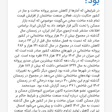
بود؟
در شرايطي که آمارها از کاهش صدور پروانه ساخت و ساز در
کشور حکايت دارند، فعالان صنعت ساختمان از افزايش قيمت
تمام شده ساخت سخن مي‌گويند؛ موضوعي که آينده بازار
مسکن را تحت تأثير قرار خواهد داد.به گزارش ايرنا، براساس
اطلاعات منتشر شده ازسوي مرکز آمار ايران، در زمستان سال
گذشته در مجموع بيش از 40 هزار پروانه ساختماني در کشور
صادر شد که نسبت به فصل مشابه سال قبل از آن 23 درصد
کاهش داشته است.در مجموع در سال گذشته 141 هزار و 686
پروانه ساختماني در شهرهاي مختلف کشور صادر شده است که
اين ميزان در سال 1402 برابر 147 هزار 228 فقره بوده است. اين
درحاليست که در يک دهه گذشته بيشترين ميزان صدور پروانه
ساختمان به سال 1399 اختصاص داشت که بيش از 187 هزار
پروانه در شهرها صادر شده بود.ازسوي ديگر نگاهي به تغييرات
قيمت نهاده‌هاي ساختماني نشان مي‌دهد در مجموع در زمستان
گذشته تورم اين بخش 30 درصد بوده درحالي که در زمستان
1402 اين شاخص 37.1 درصد گزارش شده بود. سيدمحمد
مرتضوي، عضو هيات‌مديره کانون سراسري انبوه‌سازان مسکن و
ساختمان ايران، درباره آينده صنعت ساختمان و شرايط حاکم بر
بازار مسکن گفت: ميزان ساخت و ساز در کشور طي سال گذشته
نسبت به سال 1402 کاهش داشت و پيش‌بيني مي‌شود امسال
نيز اين کاهش توليد تداوم داشته باشد.وي با بيان اينکه صنعت