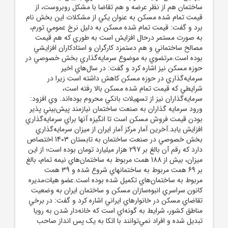
ساختمان هم از نظر عرضه و هم تقاضا با مشکل روبروست، از
قيمت تمام شده مسکن به عنوان يکي از مشکلات اين بخش نام
برد و گفت: قيمت تمام شده مسکن به دليل نرخ عمومي تورم،
به صورت مستمر درحال افزايش است به طوري که هم قيمت
مصالح ساختماني و هم دستمزد کارگران و استادکاران افزايشي
بوده است.مرتضوي به موضوع سرمايه‌گذاري بخش خصوصي در
حوزه مسکن نيز اشاره کرد و گفت: در سال‌هاي اخير
سرمايه‌گذاري در حوزه مسکن کاهش داشته است زيرا در
شرايطي که قيمت تمام شده مسکن بالا رفته است،
سرمايه‌گذاران نيز از تسهيلات بانکي محروم بوده‌اند. وي افزود:
ورود سرمايه گذاران به صنعت ساختمان نيازمند پيش‌بيني پذير
بودن قيمت فروش مسکن است تا انگيزه آنها براي سرمايه‌گذاري
افزايش يابد.آخرين آمار مرکز آمار ايران از ميزان سرمايه‌گذاري
بخش خصوصي در صنعت ساختمان به تابستان 1403 اختصاص
دارد که رقم آن بالغ بر 297 هزار ميليارد تومان بوده است؛ از اين
ميزان، بيش از 188 همت مربوط به ساختمان‌هاي نيمه تمام، بالغ
بر 69 همت مربوط به ساختمانهاي شروع شده و 39 همت
مربوط به ساختمان‌هاي تکميل شده بوده است.عضو هيات‌مديره
کانون سراسري انبوه‌سازان مسکن و ساختمان ايران به وضعيت
تقاضاي مسکن در خانوارهاي ايراني اشاره کرد و گفت: در برخي
مناطق کشور، شرايط به گونه‌اي است که خانه‌دار شدن به رويا
تبديل شده و افراد نمي‌توانند با اتکا به يک پس انداز صاحب