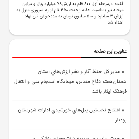
گفت: درمرحله اول 800 قلم به ارزش78 ميليارد ريال و دراين
مرحله نيز بمناسبت هفته وحدت 350 قلم لوازم ضروري منزل به
ارزش 3 ميليارد و 500 ميليون تومان به مددجويان اين نهاد
اهداء شد.
عناوین این صفحه
مدير کل حفظ آثار و نشر ارزش‌هاي استان
همدان:هفته دفاع مقدس، ميعادگاه انسجام ملي و انتقال
فرهنگ ايثار باشد
افتتاح نخستين پنل‌هاي خورشيدي ادارات شهرستان
رودبار
جهش 10برابري سهميه دانشجويان پزشکي و