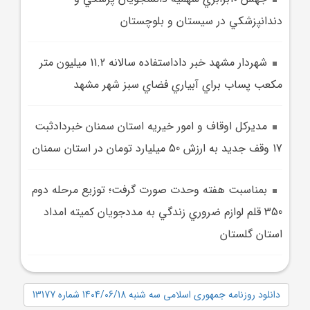
دندانپزشکي در سيستان و بلوچستان
شهردار مشهد خبر داداستفاده سالانه 11.2 ميليون متر
مکعب پساب براي آبياري فضاي سبز شهر مشهد
مديرکل اوقاف و امور خيريه استان سمنان خبردادثبت
17 وقف جديد به ارزش 50 ميليارد تومان در استان سمنان
بمناسبت هفته وحدت صورت گرفت؛ توزيع مرحله دوم
350 قلم لوازم ضروري زندگي به مددجويان کميته امداد
استان گلستان
دانلود روزنامه جمهوری اسلامی سه شنبه 1404/06/18 شماره 13177