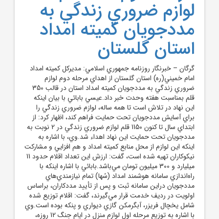
لوازم ضروري زندگي به
مددجويان کميته امداد
استان گلستان
گرگان – خبرنگار روزنامه جمهوري اسلامي: مديرکل کميته امداد
امام خميني(ره) استان گلستان از اهداي مرحله دوم لوازم
ضروري زندگي به مددجويان کميته امداد استان در قالب 350
قلم بمناسبت هفته وحدت خبر داد.عيسي بابائي با بيان اينکه
اين نهاد در تلاش است تا همه ساله، لوازم ضروري زندگي را
براي آسايش مددجويان تحت حمايت فراهم کند، اظهار کرد: از
ابتداي سال تا کنون 1150 قلم لوازم ضروري زندگي در 2 نوبت به
مددجويان تحت حمايت اين نهاد اهداء شد.وي، با اشاره به
اينکه اين لوازم از محل منابع کميته امداد و هم افزايي و مشارکت
نيکوکاران تهيه شده است، گفت: ارزش اين تعداد اقلام حدود 11
ميليارد و 300 ميليون تومان مي‌باشد.بابائي با اشاره اينکه با
راه‌اندازي سامانه هوشمند امداد (سُها) تمام نيازمندي‌هاي
مددجويان دراين سامانه ثبت و پس از تأييد مددکاران، براساس
اولويت در رديف خدمت قرار مي‌گيرند، گفت: اقلام توزيع شده
شامل يخچال فريزر، آبگرمکن گازي ديواري و پنکه بوده است.وي
با اشاره به توزيع مرحله اول لوازم منزل در ايام جنگ 12 روزه،