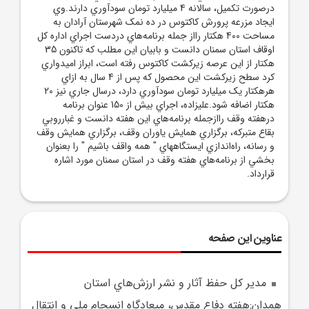
درصورت تکميل، سالانه 4 ميليارد تومان سودآوري دارند.وي
ايجاد مزرعه پرورش کاکتوس در ده نمک شهرستان آرادان به
مساحت 400 هکتار رااز جمله برنامه‌هاي دردست اجراي اداره کل
اوقاف استان سمنان دانست و بابيان اين مطلب که تاکنون 35
هکتار از اين عرصه زيرکشت کاکتوس رفته است، ابراز اميدواري
کرد سطح زيرکشت اين محصول که پس از 4 سال به ازاي
هرهکتار يک ميليارد تومان سودآوري دارد، درسال جاري نيز 20
هکتار اضافه شود.عليزاده، اجراي بيش از 150 عنوان برنامه
درهفته وقف راازجمله برنامه‌هاي اين هفته دانست و غبارروبي
بقاع متبرکه، برگزاري همايش ياوران وقف، برگزاري همايش وقف
و رسانه، راه‌اندازي ايستگاههاي " همه واقف باشيم " را بعنوان
بخشي از برنامه‌هاي هفته وقف در استان سمنان مورد اشاره
قرارداد.
عناوین این صفحه
مدير کل حفظ آثار و نشر ارزش‌هاي استان
همدان:هفته دفاع مقدس، ميعادگاه انسجام ملي و انتقال