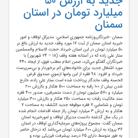
جديد به ارزش 50
ميليارد تومان در استان
سمنان
سمنان -خبرنگارروزنامه جمهوري اسلامي: مديرکل اوقاف و امور
خيريه استان سمنان از ثبت 17 مورد وقف جديد به ارزش بالغ بر
50 ميليارد تومان در اين استان خبرداد.حجت الاسلام والمسلمين
ستار علي زاده که در آستانه هفته وقف (18 – 24 شهريور) با
خبرنگاران گفتگو مي‌کرد، ضمن اعلام مطلب فوق، از ايجاد 440
مورد اشتغال جديد براي خانواده‌هاي کم برخوردار و بي‌سرپرست
خبرداد و افزود: 98 فقره از اين وامها ازسوي صندوق قرض
الحسنه وقف ماندگار پرداخت شده است.ستار علي زاده، خارج
شدن بيش از 100 رقبه به مساحت 500 هکتار و باارزش 200
ميليارد و 570 ميليون تومان از دست متصرفين، صدور 400 فقره
سند مالکيت رقبات به مساحت 250 هکتار و باارزش 300 ميليارد
تومان و شناسايي 7 فقره موقوفه جديد الکشف به مساحت 7
هکتار و به ارزش 3 ميليارد تومان رااز جمله اقدامات انجام شده
در يک سال گذشته دانست.مديرکل اوقاف و امورخيريه استان
سمنان گفت: مجموع پروژه‌هاي سرمايه‌گذاري اوقاف در استان
36 پروژه به ارزش 600 ميليارد تومان مي‌باشد که درحال حاضر
به طور متوسط داراي 65 درصد پيشرفت فيزيکي بوده و