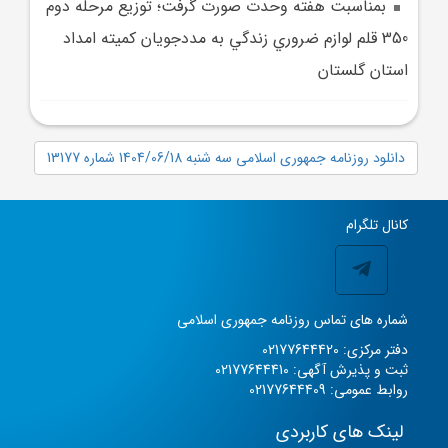
بمناسبت هفته وحدت صورت گرفت؛ توزيع مرحله دوم
350 قلم لوازم ضروري زندگي به مددجويان کميته امداد
استان گلستان
دانلود روزنامه جمهوری اسلامی سه شنبه 1404/06/18 شماره 13177
کانال تلگرام
شماره های تماس روزنامه جمهوری اسلامی
دفتر مرکزی: 02177644420
ثبت و پذیرش آگهی: 02177644410
روابط عمومی: 02177644409
لینک های کاربردی