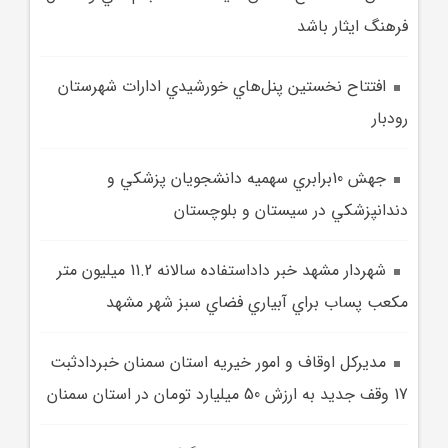
فرهنگ ايثار باشد
افتتاح نخستين پنل‌هاي خورشيدي ادارات شهرستان
رودبار
جهش 10برابري سهميه دانشجويان پزشکي و
دندانپزشکي در سيستان و بلوچستان
شهردار مشهد خبر داداستفاده سالانه 11.2 ميليون متر
مکعب پساب براي آبياري فضاي سبز شهر مشهد
مديرکل اوقاف و امور خيريه استان سمنان خبردادثبت
17 وقف جديد به ارزش 50 ميليارد تومان در استان سمنان