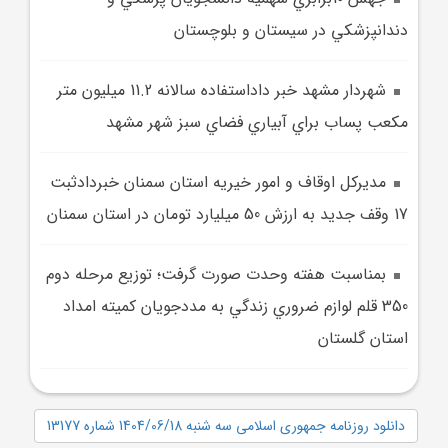
دندانپزشکي در سيستان و بلوچستان
شهردار مشهد خبر داداستفاده سالانه 11.2 ميليون متر
مکعب پساب براي آبياري فضاي سبز شهر مشهد
مديرکل اوقاف و امور خيريه استان سمنان خبردادثبت
17 وقف جديد به ارزش 50 ميليارد تومان در استان سمنان
بمناسبت هفته وحدت صورت گرفت؛ توزيع مرحله دوم
350 قلم لوازم ضروري زندگي به مددجويان کميته امداد
استان گلستان
دانلود روزنامه جمهوری اسلامی سه شنبه 1404/06/18 شماره 13177