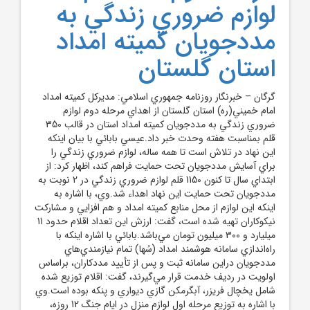
لوازم ضروري زندگي به
مددجويان کميته امداد
استان گلستان
گرگان – خبرنگار روزنامه جمهوري اسلامي: مديرکل کميته امداد
امام خميني(ره) استان گلستان از اهداي مرحله دوم لوازم
ضروري زندگي به مددجويان کميته امداد استان در قالب 350
قلم بمناسبت هفته وحدت خبر داد.عيسي بابائي با بيان اينکه
اين نهاد در تلاش است تا همه ساله، لوازم ضروري زندگي را
براي آسايش مددجويان تحت حمايت فراهم کند، اظهار کرد: از
ابتداي سال تا کنون 1150 قلم لوازم ضروري زندگي در 2 نوبت به
مددجويان تحت حمايت اين نهاد اهداء شد.وي، با اشاره به
اينکه اين لوازم از محل منابع کميته امداد و هم افزايي و مشارکت
نيکوکاران تهيه شده است، گفت: ارزش اين تعداد اقلام حدود 11
ميليارد و 300 ميليون تومان مي‌باشد.بابائي با اشاره اينکه با
راه‌اندازي سامانه هوشمند امداد (سُها) تمام نيازمندي‌هاي
مددجويان دراين سامانه ثبت و پس از تأييد مددکاران، براساس
اولويت در رديف خدمت قرار مي‌گيرند، گفت: اقلام توزيع شده
شامل يخچال فريزر، آبگرمکن گازي ديواري و پنکه بوده است.وي
با اشاره به توزيع مرحله اول لوازم منزل در ايام جنگ 12 روزه،