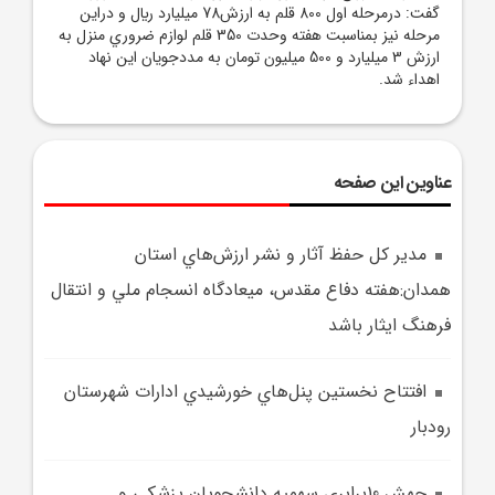
گفت: درمرحله اول 800 قلم به ارزش78 ميليارد ريال و دراين
مرحله نيز بمناسبت هفته وحدت 350 قلم لوازم ضروري منزل به
ارزش 3 ميليارد و 500 ميليون تومان به مددجويان اين نهاد
اهداء شد.
عناوین این صفحه
مدير کل حفظ آثار و نشر ارزش‌هاي استان
همدان:هفته دفاع مقدس، ميعادگاه انسجام ملي و انتقال
فرهنگ ايثار باشد
افتتاح نخستين پنل‌هاي خورشيدي ادارات شهرستان
رودبار
جهش 10برابري سهميه دانشجويان پزشکي و