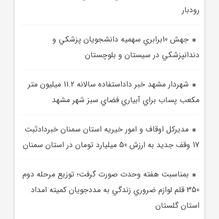
رودبار
جهش 10برابري سهميه دانشجويان پزشکي و
دندانپزشکي در سيستان و بلوچستان
شهردار مشهد خبر داداستفاده سالانه 11.2 ميليون متر
مکعب پساب براي آبياري فضاي سبز شهر مشهد
مديرکل اوقاف و امور خيريه استان سمنان خبردادثبت
17 وقف جديد به ارزش 50 ميليارد تومان در استان سمنان
بمناسبت هفته وحدت صورت گرفت؛ توزيع مرحله دوم
350 قلم لوازم ضروري زندگي به مددجويان کميته امداد
استان گلستان