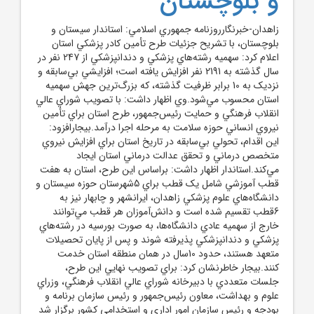
و بلوچستان
زاهدان-خبرنگارروزنامه جمهوري اسلامي: استاندار سيستان و
بلوچستان، با تشريح جزئيات طرح تأمين کادر پزشکي استان
اعلام کرد: سهميه رشته‌هاي پزشکي و دندانپزشکي از 247 نفر در
سال گذشته به 2191 نفر افزايش يافته است؛ افزايشي بي‌سابقه و
نزديک به 10 برابر ظرفيت گذشته، که بزرگ‌ترين جهش سهميه
استان محسوب مي‌شود.وي اظهار داشت: با تصويب شوراي عالي
انقلاب فرهنگي و حمايت رئيس‌جمهور، طرح استان براي تأمين
نيروي انساني حوزه سلامت به مرحله اجرا درآمد.بيجارافزود:
اين اقدام، تحولي بي‌سابقه در تاريخ استان براي افزايش نيروي
متخصص درماني و تحقق عدالت درماني استان ايجاد
مي‌کند.استاندار اظهار داشت: براساس اين طرح، استان به هفت
قطب آموزشي شامل يک قطب براي 5شهرستان حوزه سيستان و
دانشگاه‌هاي علوم پزشکي زاهدان، ايرانشهر و چابهار نيز به
6قطب تقسيم شده است و دانش‌آموزان هر قطب مي‌توانند
خارج از سهميه عادي دانشگاه‌ها، به صورت بورسيه در رشته‌هاي
پزشکي و دندانپزشکي پذيرفته شوند و پس از پايان تحصيلات
متعهد هستند، حدود 10سال در همان منطقه استان خدمت
کنند.بيجار خاطرنشان کرد: براي تصويب نهايي اين طرح،
جلسات متعددي با دبيرخانه شوراي عالي انقلاب فرهنگي، وزراي
علوم و بهداشت، معاون رئيس‌جمهور و رئيس سازمان برنامه و
بودجه و رئيس سازمان امور اداري و استخدامي کشور برگزار شد