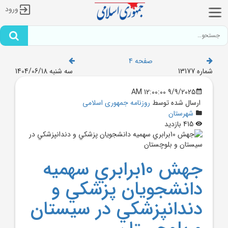
ورود
صفحه 4
شماره 13177
سه شنبه 1404/06/18
9/9/2025 12:00:00 AM
ارسال شده توسط
روزنامه جمهوری اسلامی
شهرستان
415 بازدید
جهش 10برابري سهميه
دانشجويان پزشکي و
دندانپزشکي در سيستان