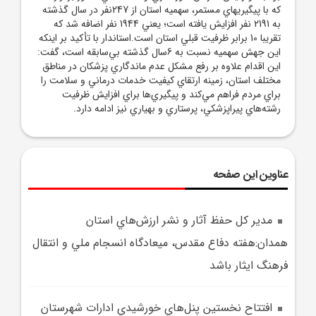
که با پيگيريهاي مستمر، سهميه استان از 247نفر در سال گذشته
به 2191 نفر افزايش يافته است؛ يعني 1944 نفر اضافه شد که
تقريبا 10 برابر ظرفيت قبلي استان است.استاندار با تأکيد بر اينکه
اين جهش سهميه نسبت به 6سال گذشته بي‌سابقه است، گفت:
اين اقدام علاوه بر رفع مشکل عدم ماندگاري پزشکان در مناطق
مختلف استان، زمينه ارتقاي کيفيت خدمات درماني و سلامت را
براي مردم فراهم مي‌کند و پيگيري‌ها براي افزايش ظرفيت
رشته‌هاي پيراپزشکي، پرستاري و بهياري نيز ادامه دارد.
عناوین این صفحه
مدير کل حفظ آثار و نشر ارزش‌هاي استان
همدان:هفته دفاع مقدس، ميعادگاه انسجام ملي و انتقال
فرهنگ ايثار باشد
افتتاح نخستين پنل‌هاي خورشيدي ادارات شهرستان