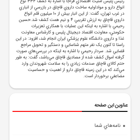
رئيس پليس امنيت اقتصادي فراجا با اشاره به کشف 334 نوع
انواع دارو و مواداوليه ساخت داروي قاچاق در بازرسي از انباري
در غرب تهران، گفت: از اين انبار بيش از 10 ميليون قلم انواع
داروي قاچاق به ارزش تقريبي 4 و نيم همت کشف شد.حسين
رحيمي با اشاره به اينکه اين عمليات با همکاري تعزيرات
حکومتي، معاونت اقتصاد ديجيتال پليس و کارشناس معاونت
غذا و داروي دانشگاه علوم پزشکي ايران انجام شد، افزود: در اين
راستا تا کنون يک نفر متهم شناسايي و دستگير و تحويل مراجع
قضايي شد. سردار رحيمي با اشاره به اينکه در بررسي‌هاي صورت
گرفته اموال کشف شده از مصاديق قاچاق مي‌باشد، گفت: به طور
حتم کالاي قاچاق صدمات زيادي را به سلامت شهروندان وارد
مي‌کند که در اين زمينه قاچاق دارو از اهميت و حساسيت
مضاعفي برخوردار است.
عناوین این صفحه
نامه‌هاي شما