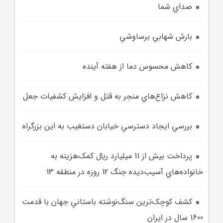
صداي شما
بارش شهابي برساوشي
کاهش محسوس دما از هفته آينده
کاهش نزاع‌هاي منجر به قتل و افزايش کشفيات جعل
بررسي ايجاد دسترسي خيابان دستغيب به اين بزرگراه
پرداخت بيش از 11 ميليارد ريال کمک‌هزينه به
خانواده‌هاي آسيب‌ديده جنگ 12 روزه در منطقه 13
کشف کوچک‌ترين سنگ‌نوشته باستاني جهان با قدمت
1600 سال در ايران