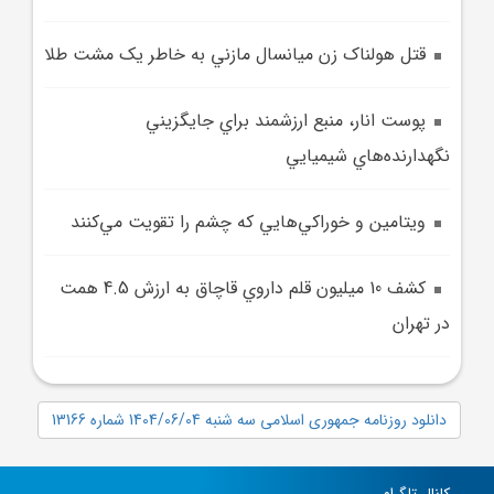
قتل هولناک زن ميانسال مازني به خاطر يک مشت طلا
پوست انار، منبع ارزشمند براي جايگزيني
نگهدارنده‌هاي شيميايي
ويتامين و خوراکي‌هايي که چشم را تقويت مي‌کنند
کشف 10 ميليون قلم داروي قاچاق به ارزش 4.5 همت
در تهران
دانلود روزنامه جمهوری اسلامی سه شنبه 1404/06/04 شماره 13166