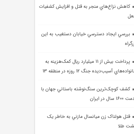
کاهش نزاع‌هاي منجر به قتل و افزايش کشفيات
عل
بررسي ايجاد دسترسي خيابان دستغيب به اين
رگراه
پرداخت بيش از 11 ميليارد ريال کمک‌هزينه به
واده‌هاي آسيب‌ديده جنگ 12 روزه در منطقه 13
کشف کوچک‌ترين سنگ‌نوشته باستاني جهان با
1600 سال در ايران
قتل هولناک زن ميانسال مازني به خاطر يک
شت طلا