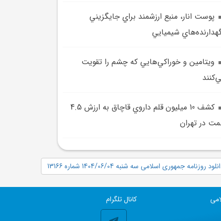
پوست انار، منبع ارزشمند براي جايگزيني
هدارنده‌هاي شيميايي
ويتامين و خوراکي‌هايي که چشم را تقويت
‌کنند
کشف 10 ميليون قلم داروي قاچاق به ارزش 4.5
ت در تهران
نلود روزنامه جمهوری اسلامی سه شنبه 1404/06/04 شماره 13166
امی
کانال تلگرام