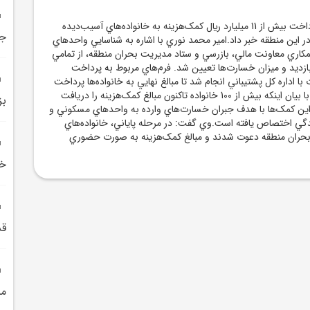
شهردار منطقه 13 از پرداخت بيش از 11 ميليارد ريال کمک‌هزينه به خانواده‌هاي آسيب‌ديده
ج
يلي 12 روزه در اين منطقه خبر داد.امير محمد نوري با اشاره به شناسايي واحدهاي
مکاري معاونت مالي، بازرسي و ستاد مديريت بحران منطقه، از تمامي
زديد و ميزان خسارت‌ها تعيين شد. فرم‌هاي مربوط به پرداخت
با اداره کل پشتيباني انجام شد تا مبالغ نهايي به خانواده‌ها پرداخت
شود.شهردار منطقه 13 با بيان اينکه بيش از 100 خانواده تاکنون مبالغ کمک‌هزينه را دريافت
بز
: اين کمک‌ها با هدف جبران خسارت‌هاي وارده به واحدهاي مسکوني و
دگي اختصاص يافته است.وي گفت: در مرحله پاياني، خانواده‌هاي
بحران منطقه دعوت شدند و مبالغ کمک‌هزينه به صورت حضوري
خان
قدمت 
م