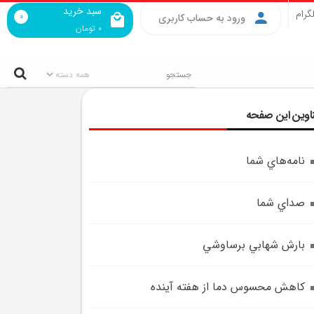
سبد خرید
گرام
0
ورود به حساب کاربری
0
تومان
اوین این صفحه
نامه‌هاي شما
صداي شما
بارش شهابي برساوشي
کاهش محسوس دما از هفته آينده