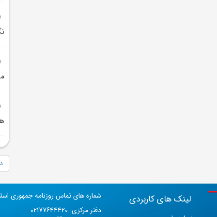
نگ
مي
هم
دا
شماره های تماس روزنامه جمهوری اسل
لینک های کاربردی
دفتر مرکزی: 02177644420