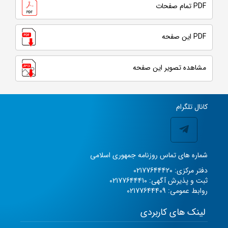
PDF تمام صفحات
PDF این صفحه
مشاهده تصویر این صفحه
کانال تلگرام
شماره های تماس روزنامه جمهوری اسلامی
دفتر مرکزی: 02177644420
ثبت و پذیرش آگهی: 02177644410
روابط عمومی: 02177644409
لینک های کاربردی