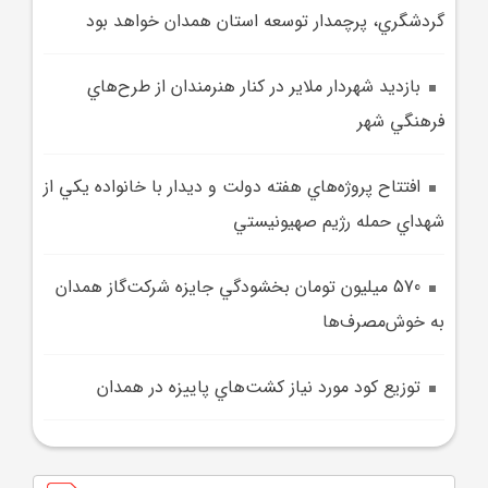
گردشگري، پرچمدار توسعه استان همدان خواهد بود
بازديد شهردار ملاير در کنار هنرمندان از طرح‌هاي
فرهنگي شهر
افتتاح پروژه‌هاي هفته دولت و ديدار با خانواده يکي از
شهداي حمله رژيم صهيونيستي
570 ميليون تومان بخشودگي جايزه شرکت‌گاز همدان
به خوش‌مصرف‌ها
توزيع کود مورد نياز کشت‌هاي پاييزه در همدان