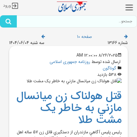
ورود
صفحه 10
شماره 13166
سه شنبه 1404/06/04
8/26/2025 12:00:00 AM
ارسال شده توسط
روزنامه جمهوری اسلامی
گوناگون
538 بازدید
قتل هولناک زن ميانسال
مازني به خاطر يک
مشت طلا
رئيس پليس آگاهي مازندران از دستگيري قاتل زن 57 ساله اهل