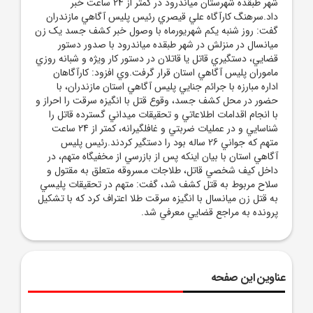
شهر طبقده شهرستان مياندرود در کمتر از 24 ساعت خبر
داد.سرهنگ کارآگاه علي قيصري رئيس پليس آگاهي مازندران
گفت: روز شنبه يکم شهريورماه با وصول خبر کشف جسد يک زن
ميانسال در منزلش در شهر طبقده مياندرود با صدور دستور
قضايي، دستگيري قاتل يا قاتلان در دستور کار ويژه و شبانه روزي
ماموران پليس آگاهي استان قرار گرفت.وي افزود: کارآگاهان
اداره مبارزه با جرائم جنايي پليس آگاهي استان مازندران، با
حضور در محل کشف جسد، وقوع قتل با انگيزه سرقت را احراز و
با انجام اقدامات اطلاعاتي و تحقيقات ميداني گسترده قاتل را
شناسايي و در عمليات ضربتي و غافلگيرانه، کمتر از 24 ساعت
متهم که جواني 26 ساله بود را دستگير کردند.رئيس پليس
آگاهي استان با بيان اينکه پس از بازرسي از مخفيگاه متهم، در
داخل کيف شخصي قاتل، طلاجات مسروقه متعلق به مقتول و
سلاح مربوط به قتل کشف شد، گفت: متهم در تحقيقات پليسي
به قتل زن ميانسال با انگيزه سرقت طلا اعتراف کرد که با تشکيل
پرونده به مراجع قضايي معرفي شد.
عناوین این صفحه