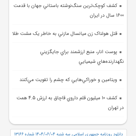
کشف کوچک‌ترين سنگ‌نوشته باستاني جهان با قدمت
1600 سال در ايران
قتل هولناک زن ميانسال مازني به خاطر يک مشت طلا
پوست انار، منبع ارزشمند براي جايگزيني
نگهدارنده‌هاي شيميايي
ويتامين و خوراکي‌هايي که چشم را تقويت مي‌کنند
کشف 10 ميليون قلم داروي قاچاق به ارزش 4.5 همت
در تهران
دانلود روزنامه جمهوری اسلامی سه شنبه 1404/06/04 شماره 13166