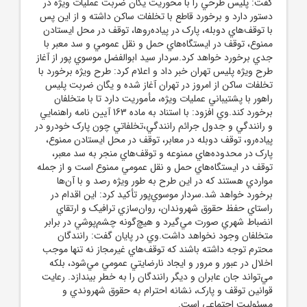
گفت: پليس طرحي را با محوريت يگان ضربت عمليات ويژه در
دستور دارد و برخورد قاطع با تخلفات ساکن داشته و از اين پس
با توقف‌هاي دوبله، پارک در پياده‌روها، توقف در محل ايستادن
ممنوع، توقف در ايستگاه‌هاي حمل و نقل عمومي و سد معبر با
جدي برخورد خواهد کرد.سردار سيد ابوالفضل موسوي پور از آغاز
طرح ويژه پليس تهران خبر داد و اعلام کرد: طرح ويژه برخورد با
تخلفات ساکن از امروز در تهران آغاز شده و يگان ضربت پليس
راهور با پشتيباني عمليات ويژه، مأموريت دارد تا با متخلفان
برخورد کند.وي افزود: با استناد به ماده 163 آيين نامه راهنمايي
و رانندگي و جدول جرائم رانندگي،تخلفاتي چون پارک خودرو در
پياده‌رو، توقف دوبله در معابر، توقف در محل ايستادن ممنوع،
پارک در محدوده‌هاي ممنوعه و توقف‌هاي منجر به سد معبر،
توقف در ايستگاه‌هاي حمل و نقل عمومي ممنوع است و از جمله
مواردي هستند که در اين طرح به طور ويژه رصد و با آن‌ها
برخورد خواهد شد.سردار موسوي‌پور تأکيد کرد: اين اقدام در
راستاي حفظ حقوق شهروندان، روان‌سازي ترافيک و ارتقاي
انضباط شهري صورت مي‌گيرد و هيچ‌گونه چشم‌پوشي در برابر
متخلفان وجود نخواهد داشت.وي در پايان گفت: رانندگان
محترم توجه داشته باشند که توقف‌هاي غيرمجاز نه تنها موجب
اخلال در عبور و مرور و ايجاد نارضايتي عمومي مي‌شود، بلکه
مي‌تواند جان عابران و ديگر رانندگان را به خطر بيندازد. رعايت
قوانين توقف و پارک، نشانه احترام به حقوق شهروندي و
مسئوليت اجتماعي است.