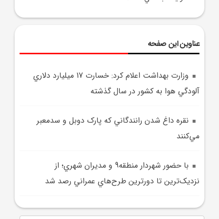
عناوین این صفحه
وزارت بهداشت اعلام کرد: خسارت 17 ميليارد دلاري
آلودگي هوا به کشور در سال گذشته
نقره داغ شدن رانندگاني که پارک دوبل و سدمعبر
مي‌کنند
با حضور شهردار منطقه9 و مديران شهري؛ از
نزديک‌ترين تا دورترين طرح‌هاي عمراني رصد شد