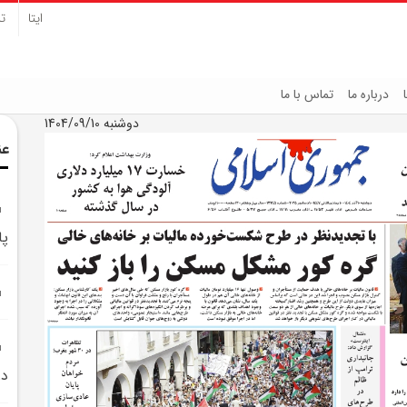
ایتا
تل
درباره ما
تماس با ما
دوشنبه 1404/09/10
عن
پا
در