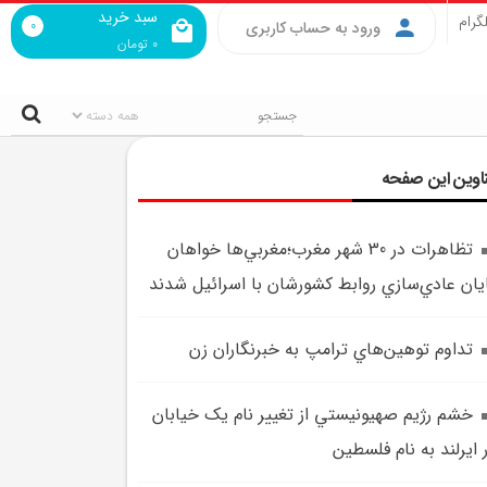
سبد خرید
گرام
0
ورود به حساب کاربری
0
تومان
اوین این صفحه
تظاهرات در 30 شهر مغرب؛مغربي‌ها خواهان
يان عادي‌سازي روابط کشورشان با اسرائيل شدند
تداوم توهين‌هاي ترامپ به خبرنگاران زن
خشم رژيم صهيونيستي از تغییر نام یک خیابان
 ایرلند به نام فلسطین