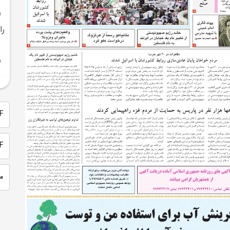
را
PDF 
PDF
م