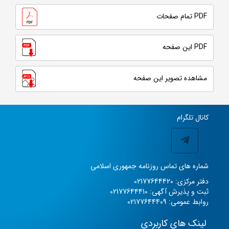
PDF تمام صفحات
PDF این صفحه
مشاهده تصویر این صفحه
کانال تلگرام
شماره های تماس روزنامه جمهوری اسلامی
دفتر مرکزی: 02177644420
ثبت و پذیرش آگهی: 02177644410
روابط عمومی: 02177644409
لینک های کاربردی