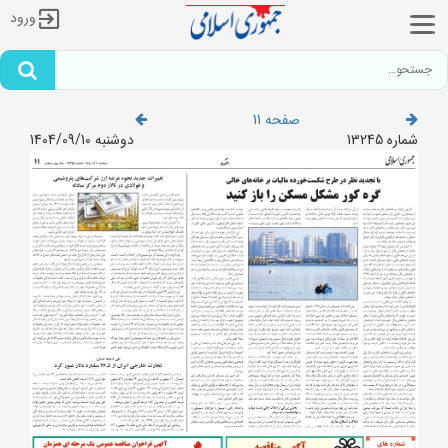
ورود
صفحه 11
شماره 13245
دوشنبه 1404/09/10