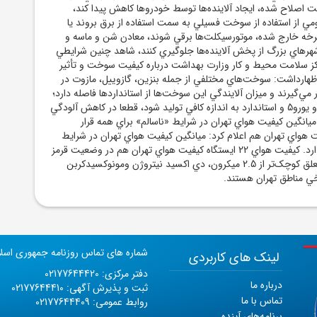
ت اصلاح شده، ايجاد آلاينده‌ها توسط خودروها کاهش پيدا کند،
مي از استفاده از سوخت فسيلي به سمت استفاده از برق بروند يا
خه خارج شده، موتورسيکلت‌ها برقي شوند، معادن شن و ماسه و
شهرهاي بزرگ از پخش آلاينده‌ها جلوگيري کنند، شاهد چنين شرايطي
ز سلامت محيط و کار وزارت بهداشت درباره کيفيت سوخت و تأثير
اظهارداشت: سوخت‌هاي مختلفي از جمله بنزين، گازوييل، مازوت در
 مي‌گيرند و ميزان آلايندگي اين سوخت‌ها از استانداردها فاصله دارد؛
اگر سوخت‌هاي يورو4 و يورو5 و استاندارد به اندازه کافي توليد شود، قطعا در کاهش آلودگي
ميانگين کيفيت هواي تهران در شرايط «ناسالم» براي همه قرار
 هواي تهران هم اعلام کرد: ميانگين کيفيت هواي تهران در شرايط
ناسالم براي همه قرار دارد. کيفيت هواي 22 ايستگاه کيفيت هواي تهران هم در وضعيت قرمز
است. علاوه بر ذرات معلق کوچک‌تر از 2.5 ميکرون، دي اکسيد نيتروژن ومونوکسيدکربن
ي مناطق تهران هستند.
شماره های تماس روزنامه جمهوری اسل
لینک های کاربردی
دفتر مرکزی: 02177644420
درباره ما
ثبت و پذیرش آگهی: 02177644410
تماس با ما
روابط عمومی: 02177644409
برنامه‌های آینده