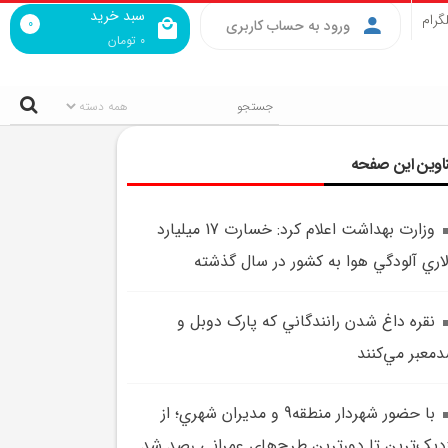
سبد خرید
گرام
0
ورود به حساب کاربری
0
تومان
اوین این صفحه
وزارت بهداشت اعلام کرد: خسارت 17 ميليارد
اري آلودگي هوا به کشور در سال گذشته
نقره داغ شدن رانندگاني که پارک دوبل و
معبر مي‌کنند
با حضور شهردار منطقه9 و مديران شهري؛ از
ديک‌ترين تا دورترين طرح‌هاي عمراني رصد شد