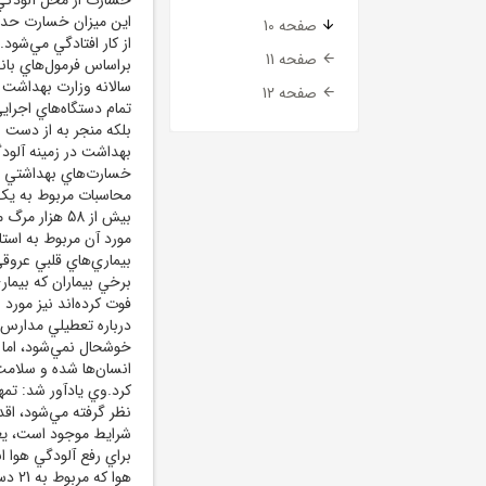
صفحه 10
از کار افتادگي مي‌شو
صفحه 11
براساس فرمول‌هاي بان
سالانه وزارت بهداشت ا
صفحه 12
تمام دستگاه‌هاي اجراي
بلکه منجر به از دست 
بهداشت در زمينه آلود
خسارت‌هاي بهداشتي و 
محاسبات مربوط به يک 
بيش از 58 ه
مورد آن مربوط به استا
بيماري‌هاي قلبي عروق
برخي بيماران که بيمار
فوت کرده‌اند نيز مورد
درباره تعطيلي مدارس
خوشحال نمي‌شود، اما 
انسان‌ها شده و سلامت 
کرد.وي يادآور شد: تم
نظر گرفته مي‌شود، اق
شرايط موجود است، يعني
براي رفع آلودگي هوا ا
هوا 