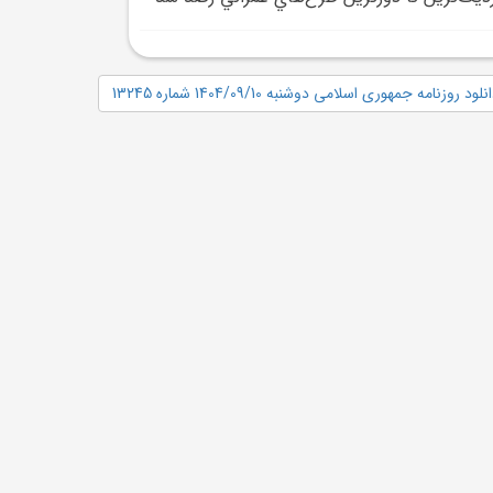
نلود روزنامه جمهوری اسلامی دوشنبه 1404/09/10 شماره 13245