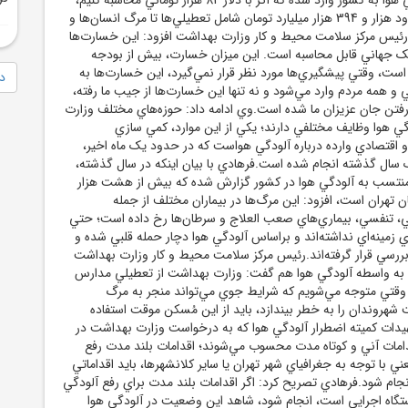
اين ميزان خسارت حدود هزار و 394 هزار ميليارد تومان شامل تعطيلي‌ها تا مرگ انسان‌ها و
د.رئيس مرکز سلامت محيط و کار وزارت بهداشت افزود: اين خسارت‌ها
ک جهاني قابل محاسبه است. اين ميزان خسارت، بيش از بودجه
ست، وقتي پيشگيري‌ها مورد نظر قرار نمي‌گيرد، اين خسارت‌ها به
دا
ي و همه مردم وارد مي‌شود و نه تنها اين خسارت‌ها از جيب ما رفته،
رفتن جان عزيزان ما شده است.وي ادامه داد: حوزه‌هاي مختلف وزارت
گي هوا وظايف مختلفي دارند؛ يکي از اين موارد، کمي سازي
اقتصادي وارده درباره آلودگي هواست که در حدود يک ماه اخير،
سال گذشته انجام شده است.فرهادي با بيان اينکه در سال گذشته،
زار مرگ منتسب به آلودگي هوا در کشور گزارش شده که بيش از هشت هزار
ن تهران است، افزود: اين مرگ‌ها در بيماران مختلف از جمله
ي، تنفسي، بيماري‌هاي صعب العلاج و سرطان‌ها رخ داده است؛ حتي
ي زمينه‌اي نداشته‌اند و براساس آلودگي هوا دچار حمله قلبي شده و
 بررسي قرار گرفته‌اند.رئيس مرکز سلامت محيط و کار وزارت بهداشت
 به واسطه آلودگي هوا هم گفت: وزارت بهداشت از تعطيلي مدارس
وقتي متوجه مي‌شويم که شرايط جوي مي‌تواند منجر به مرگ
شهروندان را به خطر بيندازد، بايد از اين مُسکن موقت استفاده
هيدات کميته اضطرار آلودگي هوا که به درخواست وزارت بهداشت در
دامات آني و کوتاه مدت محسوب مي‌شوند؛ اقدامات بلند مدت رفع
 با توجه به جغرافياي شهر تهران يا ساير کلانشهرها، بايد اقداماتي
نجام شود.فرهادي تصريح کرد: اگر اقدامات بلند مدت براي رفع آلودگي
که مربوط به 21 دستگاه اجرايي است، انجام شود، شاهد اين وضعيت در آلودگي هوا