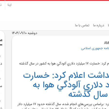
ایتا
تل
درباره ما
تماس با ما
دوشنبه 1404/09/10
عن
نامه جمهوری اسلامی
دل
داشت اعلام کرد: خسارت
ارد دلاري آلودگي هوا به
سد
سال گذشته
وزارت بهداشت اعلام کرد: براساس بررسي‌هاي انجام شده، سال گذشته حدود 17 ميليارد دلار
نز
خسارت از محل آلودگي هوا به کشور وارد شده که اگر با دلار 82 هزار توماني محاسبه کنيم،