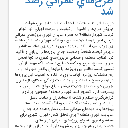
طرح‌هاي عمراني رصد
شد
در پيمايشي 3 ساعته که با هدف نظارت دقيق بر پيشرفت
فيزيکي طرح‌ها و اطمينان از کيفيت و سرعت اجراي آنها انجام
گرفت، شهردار منطقه9 به همراه مديران شهري پروژه‌هاي عمراني
درحال اجرا را رصد کرد.محسن دودانگه شهردار منطقه در حاشيه
اين بازديد ميداني که از نزديک‌ترين تا دورترين نقاط منطقه را
دربرمي‌گرفت، شخصاً وضعيت اجراي پروژه‌ها را ارزيابي و تأکيد
کرد: نظارت مستمر و ميداني بر پروژه‌هاي شهري نه تنها ضامن
اجراي صحيح، سريع و باکيفيت طرح‌هاست، بلکه مهم‌تر از آن،
تضمين‌کننده تطابق اين پروژه‌ها با نيازهاي واقعي شهروندان و
رفع مشکلات روزمره آنهاست.وي با اشاره به اهميت اين پروژه‌ها
در ارتقاء سطح خدمات و بهبود کيفيت زندگي ساکنان، از مديران
اجرايي خواست تا با جديت بيشتر و رفع موانع احتمالي، روند
پيشرفت کار را تسريع کنند.شهردار منطقه9 همچنين بر لزوم
گزارش‌گيري منظم و شفاف از پيمانکاران و رعايت دقيق
زمان‌بندي تعيين‌شده تأکيد کرد.دودانگه گفت: رصد مستمر
پروژه‌ها و بازديد‌هاي ميداني منظم، نشان‌دهنده عزم جدي
مديريت شهري منطقه9 براي تحقق شعار «تهران؛ شهري براي
همه» و اجراي به‌موقع پروژه‌هاي عمراني در راستاي
خدمت‌رساني هر چه بهتر به شهروندان است.در اين پايش جامع