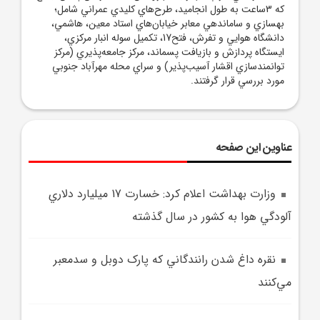
که 3ساعت به طول انجاميد، طرح‌هاي کليدي عمراني شامل؛
بهسازي و ساماندهي معابر خيابان‌هاي استاد معين، هاشمي،
دانشگاه هوايي و تفرش، فتح17، تکميل سوله انبار مرکزي،
ايستگاه پردازش و بازيافت پسماند، مرکز جامعه‌پذيري (مرکز
توانمندسازي اقشار آسيب‌پذير) و سراي محله مهرآباد جنوبي
مورد بررسي قرار گرفتند.
عناوین این صفحه
وزارت بهداشت اعلام کرد: خسارت 17 ميليارد دلاري
آلودگي هوا به کشور در سال گذشته
نقره داغ شدن رانندگاني که پارک دوبل و سدمعبر
مي‌کنند