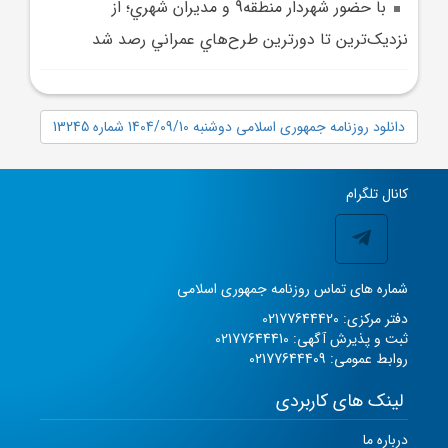
با حضور شهردار منطقه9 و مديران شهري؛ از
نزديک‌ترين تا دورترين طرح‌هاي عمراني رصد شد
دانلود روزنامه جمهوری اسلامی دوشنبه 1404/09/10 شماره 13245
کانال تلگرام
شماره های تماس روزنامه جمهوری اسلامی
دفتر مرکزی: 02177644420
ثبت و پذیرش آگهی: 02177644410
روابط عمومی: 02177644409
لینک های کاربردی
درباره ما