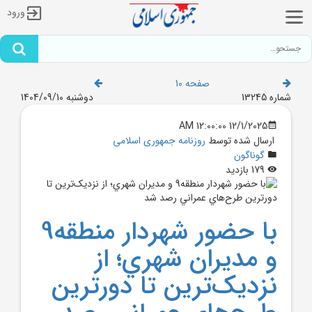
ورود
صفحه 10
شماره 13245
دوشنبه 1404/09/10
12/1/2025 12:00:00 AM
ارسال شده توسط
روزنامه جمهوری اسلامی
گوناگون
179 بازدید
با حضور شهردار منطقه9
و مديران شهري؛ از
نزديک‌ترين تا دورترين