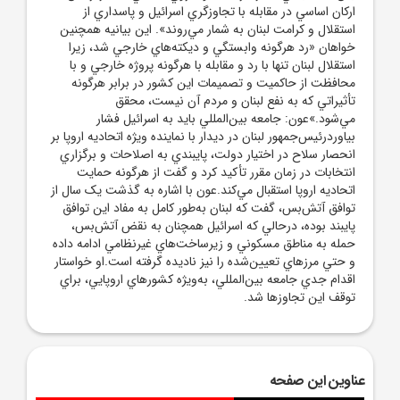
ارکان اساسي در مقابله با تجاوزگري اسرائيل و پاسداري از
استقلال و کرامت لبنان به شمار مي‌روند». اين بيانيه همچنين
خواهان «رد هرگونه وابستگي و ديکته‌هاي خارجي شد، زيرا
استقلال لبنان تنها با رد و مقابله با هرگونه پروژه خارجي و با
محافظت از حاکميت و تصميمات اين کشور در برابر هرگونه
تأثيراتي که به نفع لبنان و مردم آن نيست، محقق
مي‌شود.»عون: جامعه بين‌المللي بايد به اسرائيل فشار
بياوردرئيس‌جمهور لبنان در ديدار با نماينده ويژه اتحاديه اروپا بر
انحصار سلاح در اختيار دولت، پايبندي به اصلاحات و برگزاري
انتخابات در زمان مقرر تأکيد کرد و گفت از هرگونه حمايت
اتحاديه اروپا استقبال مي‌کند.عون با اشاره به گذشت يک سال از
توافق آتش‌بس، گفت که لبنان به‌طور کامل به مفاد اين توافق
پايبند بوده، درحالي که اسرائيل همچنان به نقض آتش‌بس،
حمله به مناطق مسکوني و زيرساخت‌هاي غيرنظامي ادامه داده
و حتي مرزهاي تعيين‌شده را نيز ناديده گرفته است.او خواستار
اقدام جدي جامعه بين‌المللي، به‌ويژه کشورهاي اروپايي، براي
توقف اين تجاوزها شد.
عناوین این صفحه