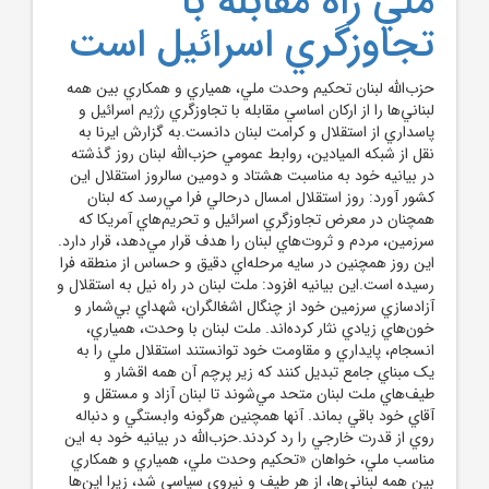
ملي راه مقابله با
تجاوزگري اسرائيل است
حزب‌الله لبنان تحکيم وحدت ملي، همياري و همکاري بين همه
لبناني‌ها را از ارکان اساسي مقابله با تجاوزگري رژيم اسرائيل و
پاسداري از استقلال و کرامت لبنان دانست.به گزارش ايرنا به
نقل از شبکه الميادين، روابط عمومي حزب‌الله لبنان روز گذشته
در بيانيه خود به مناسبت هشتاد و دومين سالروز استقلال اين
کشور آورد: روز استقلال امسال درحالي فرا مي‌رسد که لبنان
همچنان در معرض تجاوزگري اسرائيل و تحريم‌هاي آمريکا که
سرزمين، مردم و ثروت‌هاي لبنان را هدف قرار مي‌دهد، قرار دارد.
اين روز همچنين در سايه مرحله‌اي دقيق و حساس از منطقه فرا
رسيده است.اين بيانيه افزود: ملت لبنان در راه نيل به استقلال و
آزادسازي سرزمين خود از چنگال اشغالگران، شهداي بي‌شمار و
خون‌هاي زيادي نثار کرده‌اند. ملت لبنان با وحدت، همياري،
انسجام، پايداري و مقاومت خود توانستند استقلال ملي را به
يک مبناي جامع تبديل کنند که زير پرچم آن همه اقشار و
طيف‌هاي ملت لبنان متحد مي‌شوند تا لبنان آزاد و مستقل و
آقاي خود باقي بماند. آنها همچنين هرگونه وابستگي و دنباله
روي از قدرت خارجي را رد کردند.حزب‌الله در بيانيه خود به اين
مناسب ملي، خواهان «تحکيم وحدت ملي، همياري و همکاري
بين همه لبناني‌ها، از هر طيف و نيروي سياسي شد، زيرا اين‌ها