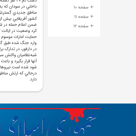
دست کم 40 
داخلي در سودان که به 
صفحه 10
مناطق جديدي گسترش پي
صفحه 11
کشور آفريقايي بيش از
ضمن اعلام حمله در شه
صفحه 12
کرد وضعيت در ايالت ک
وارد جنگ شده طبق گز
در دارفور، در تدارک 
شبه‌نظاميان واکنش سري
آنها قرار بگيرد و باع
شود شده است.نيروهاي 
درحالي که ارتش مناطق 
دارد.