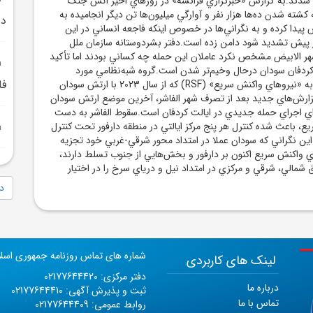
نفر کشته شدند.به گزارش «خبرگزاري فرانسه» در روزهاي اخير آتش جنگ
کشته شدن ده‌ها هزار نفر و آوارگي ميليون‌ها تن ديگر انجاميده به
دي
دا کرده و به نگراني‌ها در خصوص اينکه فاجعه انساني در اين
 پيش تشديد شود دامن زده است.دفتر بشردوستانه سازمان ملل
ر الابيض مشخص نکرد عاملان اين حمله چه کساني بودند اما تأکيد
ردفان سودان درحال وخيم‌تر شدن است.گروه شبه‌نظامي مورد
فل
حمايت امارات موسوم به «نيروهاي واکنش سريع» (RSF) که از سال 2023 با ارتش سودان
ارش‌هاي جديد بعد از تصرف شهر الفاشر، آخرين موضع ارتش سودان
براي اجراي حمله جديدي در ايالت کردفان است.سقوط الفاشر به دست
ع، باعث شده کنترل هر پنج مرکز ايالتي در منطقه دارفور تحت کنترل
ث اين نگراني که سودان عملا در امتداد محور شرقي-غربي خود تجزيه
واکنش سريع اکنون بر دارفور و بخش‌هايي از جنوب تسلط دارند،
شمالي، شرقي و مرکزي در امتداد نيل و درياي سرخ را در اختيار
دا
شماره های تماس روزنامه جمهوری اسل
لینک های کاربردی
دفتر مرکزی: 02177644420
درباره ما
ثبت و پذیرش آگهی: 02177644410
تماس با ما
روابط عمومی: 02177644409