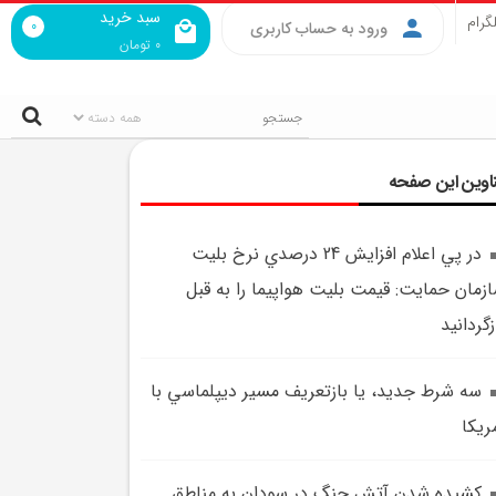
سبد خرید
گرام
0
ورود به حساب کاربری
0
تومان
اوین این صفحه
در پي اعلام افزايش 24 درصدي نرخ بليت
زمان حمايت: قيمت بليت هواپيما را به قبل
زگردانيد
سه شرط جديد، يا بازتعريف مسير ديپلماسي با
ريکا
کشيده شدن آتش جنگ در سودان به مناطق