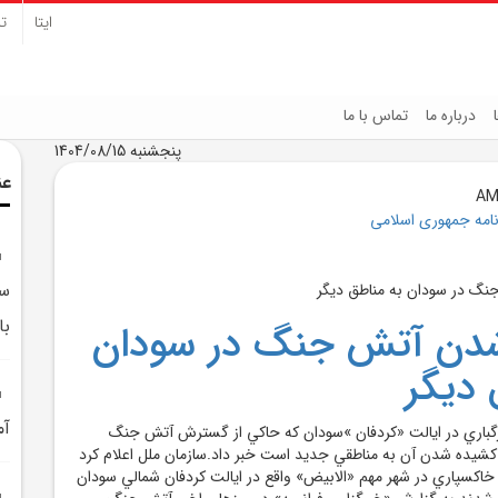
ایتا
تل
درباره ما
تماس با ما
پنجشنبه 1404/08/15
عن
نامه جمهوری اسلامی
سا
با
دن آتش جنگ در سودان
 ديگر
آم
رگباري در ايالت «کردفان »سودان که حاکي از گسترش آتش جنگ
کشيده شدن آن به مناطقي جديد است خبر داد.سازمان ملل اعلام کرد
خاکسپاري در شهر مهم «الابيض» واقع در ايالت کردفان شمالي سودان