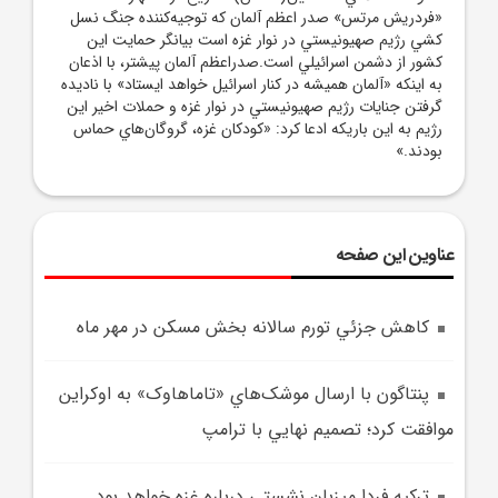
«فردريش مرتس» صدر اعظم آلمان که توجيه‌کننده جنگ نسل
کشي رژيم صهيونيستي در نوار غزه است بيانگر حمايت اين
کشور از دشمن اسرائيلي است.صدراعظم آلمان پيشتر، با اذعان
به اينکه «آلمان هميشه در کنار اسرائيل خواهد ايستاد» با ناديده
گرفتن جنايات رژيم صهيونيستي در نوار غزه و حملات اخير اين
رژيم به اين باريکه ادعا کرد: «کودکان غزه، گروگان‌هاي حماس
بودند.»
عناوین این صفحه
کاهش جزئي تورم سالانه بخش مسکن در مهر ماه
پنتاگون با ارسال موشک‌هاي «تاماهاوک» به اوکراين
موافقت کرد؛ تصميم نهايي با ترامپ
ترکيه فردا ميزبان نشستي درباره غزه خواهد بود