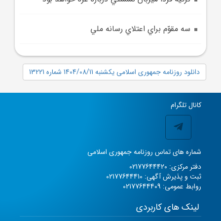
سه مقوّم براي اعتلاي رسانه ملي
دانلود روزنامه جمهوری اسلامی یکشنبه 1404/08/11 شماره 13221
کانال تلگرام
شماره های تماس روزنامه جمهوری اسلامی
دفتر مرکزی: 02177644420
ثبت و پذیرش آگهی: 02177644410
روابط عمومی: 02177644409
لینک های کاربردی