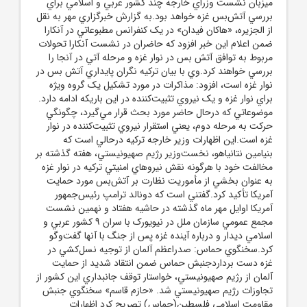
ميزبان نشست وزراي خارجه چند کشور عربي و اسلامي براي
بررسي آتش‌بس غزه خواهد بود.به گزارش خبرگزاري مهر به نقل
از الجزيره، «هاکان فيدان» در يک کنفرانس مطبوعاتي در آنکارا
ضمن اعلام اين خبر افزود که حاضران در نشست آنکارا تحولات
مربوط به توافق آتش بس در نوار غزه و مرحله آتي در آنجا را
بررسي خواهند کرد.وي با بيان ترکيه نگران پايداري آتش بس در
نوار غزه است، افزود: مذاکرات در مورد تشکيل يک گروه ويژه
براي نوار غزه و يک نيروي تثبيت‌کننده در اين باريکه ادامه دارد.
موضوعاتي که درحال حاضر مورد بحث قرار مي‌گيرد، چگونگي
حرکت به مرحله دوم، يعني استقرار نيروي تثبيت‌کننده در نوار
غزه است.اين اظهارات وزير خارجه ترکيه درحالي است که
بنيامين نتانياهو، نخست‌وزير رژيم صهيونيستي، هفته گذشته بر
مخالفت خود با هرگونه نقش نيروهاي امنيتي ترکيه در نوار غزه
به عنوان بخشي از مأموريت نظارت بر آتش‌بس مورد حمايت
آمريکا تأکيد کرد.گفتني است که دونالد ترامپ رئيس‌جمهور
آمريکا اوايل مهر ماه گذشته در حاشيه هفتاد و نهمين نشست
مجمع عمومي سازمان ملل در نيويورک با سران 9 کشور عربي و
اسلامي ديدار و درباره آينده غزه پس از جنگ با آنها گفت‌وگو
کرد.سخنگوي حماس: صدراعظم آلمان از توجيه نسل‌کشي در
غزه دست برداردجنبش حماس ضمن انتقاد شديد از حمايت
آلمان از رژيم صهيونيستي، خواستار توقف جانبداري اين کشور از
تجاوزات رژيم صهيونيستي شد. «حازم قاسم» سخنگوي جنبش
مقاومت اسلامي فلسطين(حماس) تصريح کرد اظهارات