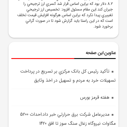
8.2 دلار بود که براين اساس قرار شد کسري ارز ترجيحي را
جبران کند.اين مقام مسئول افزود: تخصيص ارز ترجيحي
تغييري پيدا نکرد که براين اساس هرگونه افزايش قيمت تخلف
است که در اين راستا بايد گزارش شود تا در صورت گراني
برخورد شود.
عناوین این صفحه
تأکيد رئيس کل بانک مرکزي بر تسريع در پرداخت
تسهيلات خرد به مردم و تسهيل در اخذ وثايق
هفته قرمز بورس
مديرعامل شرکت برق حرارتي خبر داد:احداث 5200
مگاوات نيروگاه زغال سنگ سوز تا افق 1420