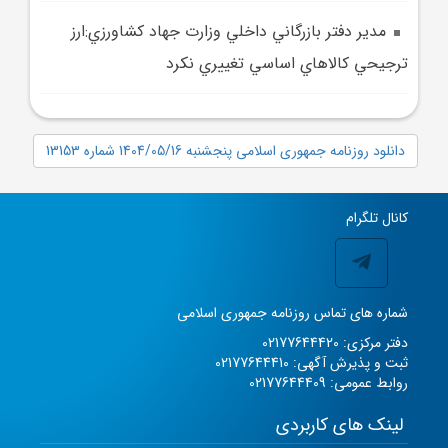
مدير دفتر بازرگاني داخلي وزارت جهاد کشاورزي:ارز
ترجيحي کالا‌هاي اساسي تغييري نکرد
دانلود روزنامه جمهوری اسلامی پنجشنبه 1404/05/16 شماره 13153
کانال تلگرام
شماره های تماس روزنامه جمهوری اسلامی
دفتر مرکزی: 02177644420
ثبت و پذیرش آگهی: 02177644410
روابط عمومی: 02177644409
لینک های کاربردی