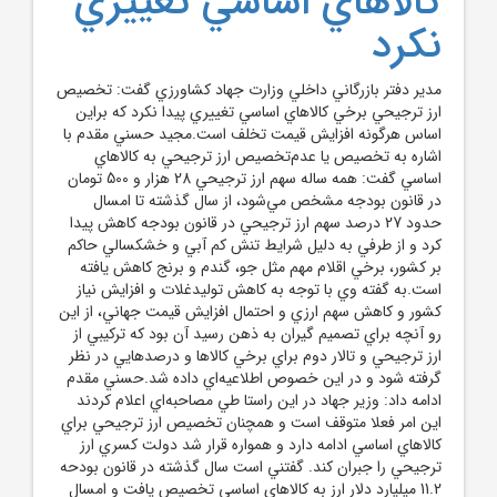
کالا‌هاي اساسي تغييري
نکرد
مدير دفتر بازرگاني داخلي وزارت جهاد کشاورزي گفت: تخصيص
ارز ترجيحي برخي کالا‌هاي اساسي تغييري پيدا نکرد که براين
اساس هرگونه افزايش قيمت تخلف است.مجيد حسني مقدم با
اشاره به تخصيص يا عدم‌تخصيص ارز ترجيحي به کالا‌هاي
اساسي گفت: همه ساله سهم ارز ترجيحي 28 هزار و 500 تومان
در قانون بودجه مشخص مي‌شود، از سال گذشته تا امسال
حدود 27 درصد سهم ارز ترجيحي در قانون بودجه کاهش پيدا
کرد و از طرفي به دليل شرايط تنش کم آبي و خشکسالي حاکم
بر کشور، برخي اقلام مهم مثل جو، گندم و برنج کاهش يافته
است.به گفته وي با توجه به کاهش توليدغلات و افزايش نياز
کشور و کاهش سهم ارزي و احتمال افزايش قيمت جهاني، از اين
رو آنچه براي تصميم گيران به ذهن رسيد آن بود که ترکيبي از
ارز ترجيحي و تالار دوم براي برخي کالا‌ها و درصد‌هايي در نظر
گرفته شود و در اين خصوص اطلاعيه‌اي داده شد.حسني مقدم
ادامه داد: وزير جهاد در اين راستا طي مصاحبه‌اي اعلام کردند
اين امر فعلا متوقف است و همچنان تخصيص ارز ترجيحي براي
کالا‌هاي اساسي ادامه دارد و همواره قرار شد دولت کسري ارز
ترجيحي را جبران کند. گفتني است سال گذشته در قانون بودحه
11.2 ميليارد دلار ارز به کالا‌هاي اساسي تخصيص يافت و امسال