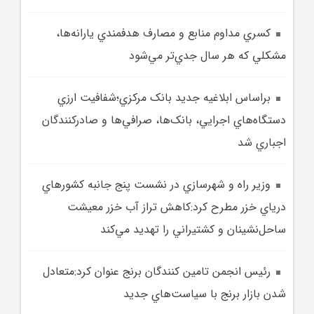
کسري مداوم منابع و مصارف هدفمندي يارانه‌ها،
مشکلي که هر سال جدي‌تر مي‌شود
براساس ابلاغيه جديد بانک مرکزي؛شفافيت ارزي
دستگاه‌هاي اجرايي، بانک‌ها، صرافي‌ها و صادرکنندگان
اجباري شد
وزير راه و شهرسازي در نشست پنج جانبه کشورهاي
درياي خزر مطرح کرد:کاهش تراز آب خزر معيشت
ساحل‌نشينان و کشتيراني را تهديد مي‌کند
رئيس انجمن تامين کنندگان برنج عنوان کرد:متعادل
شدن بازار برنج با سياست‌هاي جديد